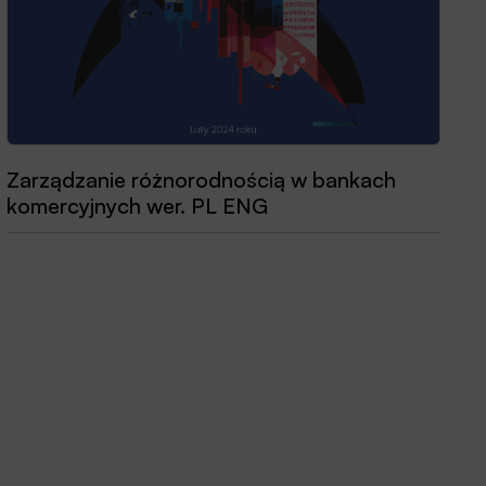
Zarządzanie różnorodnością w bankach
Przewodnik dobrych praktyk 2025
komercyjnych wer. PL ENG