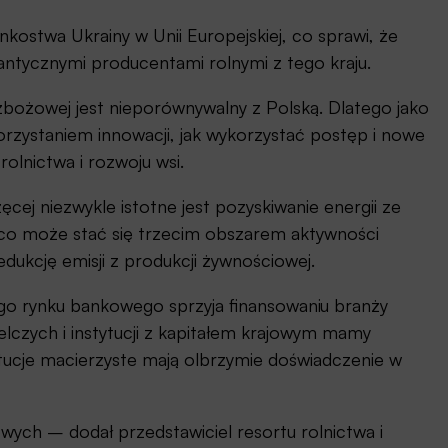
kostwa Ukrainy w Unii Europejskiej, co sprawi, że
antycznymi producentami rolnymi z tego kraju.
i zbożowej jest nieporównywalny z Polską. Dlatego jako
korzystaniem innowacji, jak wykorzystać postęp i nowe
olnictwa i rozwoju wsi.
rzęcej niezwykle istotne jest pozyskiwanie energii ze
 co może stać się trzecim obszarem aktywności
dukcję emisji z produkcji żywnościowej.
go rynku bankowego sprzyja finansowaniu branży
lczych i instytucji z kapitałem krajowym mamy
tucje macierzyste mają olbrzymie doświadczenie w
wych – dodał przedstawiciel resortu rolnictwa i