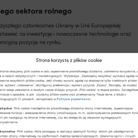
iego sektora rolnego
zyszłego członkostwa Ukrainy w Unii Europejskiej
ą stawiać na inwestycje i nowoczesne technologie oraz
ncyjną pozycję na rynku.
ch, które stanowią ogromne wyzwanie dotykające
Strona korzysta z plików cookie
 produkcji żywności wedle oficjalnych danych
 gazów cieplarnianych, dlatego stoi przed
tronie stosujemy pliki cookie w celu zapewnienie prawidłowego działania, ułatwienia korzystania, 
e w celach statystycznych i marketingowych. Wybierając „Zaakceptuj wszystkie” wyrażasz zgodę n
Tadeusz Białek.
owanie wszystkich plików cookie. Jeśli chcesz wyrazić zgodę na stosowanie tylko niektórych plików
ie, wybierz „Ustawienia”, skonfiguruj preferencje i wybierz przycisk „Zapisz”. Pamiętaj, że możesz
nić swoje ustawienia w każdym czasie klikając przycisk „Pliki cookie” w stopce portalu. Szczegółow
RD, nakładająca obowiązek raportowania emisji
rmacje o sposobie, w jaki używamy plików cookie oraz przetwarzamy Twoje dane, a także o
ysługujących Ci prawach, odnajdziesz w
Polityce prywatności
.
ynić się do redukcji emisji.
ezbędne:
Pliki cookie niezbędne do prawidłowego działania strony internetowej, zapewniające
stawowe funkcje i zabezpieczenia strony umożliwiające, m.in. wykorzystywanie podstawowych funk
aniu branży rolnej, wspierając inwestycje w
ch jak nawigacja na stronie internetowej, czy tez dostęp do jej obszarów wymagających
rzytelnienia.
rolnicze, czy nowoczesne systemy nawadniania. Naszą
kcjonalne:
Pliki cookie, które pomagają w realizacji pewnych funkcji, takich jak udostępnianie
ych warunkach dla projektów spełniających kryteria
rtości strony internetowej na platformach mediów społecznościowych, zbieranie opinii i innych