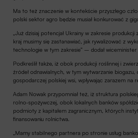
Ma to też znaczenie w kontekście przyszłego człon
polski sektor agro będzie musiał konkurować z gig
„Już dzisiaj potencjał Ukrainy w zakresie produkcj
kraj musimy się zastanawiać, jak rywalizować z wy
technologie w tym zakresie” – dodał wiceminister r
Podkreślił także, iż obok produkcji roślinnej i zwie
źródeł odnawialnych, w tym wytwarzanie biogazu,
gospodarczej polskiej wsi, wpływając zarazem na re
Adam Nowak przypomniał też, iż struktura polskie
rolno-spożywczej, obok lokalnych banków spółdzie
podmioty z kapitałem zagranicznym, których insty
finansowaniu rolnictwa.
„Mamy stabilnego partnera po stronie usług banko