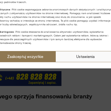
cji podmiotów trzecich.
lityczne:
Pliki cookie wspomagające zebranie anonimowych danych statystycznych i analityczn
wa regeneratywnego, gdyż intensywna gospodarka rolna
ązanych z aktywnością użytkowników na stronie internetowej. Pomagają nam analizować liczbowe
kty ruchu użytkowników na stronie internetowej oraz służą do zrozumienia, w jaki sposób
lności do retencji wody, co nabiera znaczenie w
kownicy wchodzą w interakcje ze stroną internetową. Te pliki cookie pomagają uzyskać informacje
t liczby odwiedzających, współczynnika odrzuceń, źródła ruchu itp.
z.
ketingowe:
Pliki cookie stosowane do analizowania aktywności użytkowników, wyświetlania
wiednich reklam i kampanii marketingowych. Celem jest wyświetlanie reklam, które są istotne i
lników, i sektora spożywczego, chcemy pomóc im
eresujące dla poszczególnych użytkowników i tym samym bardziej efektywne dla wydawców
klamodawców strony trzeciej.
 Tadeusz Białek. Wspomniał też o współpracy z
wanymi w proces modernizacji polskiej branży agro.
Zaakceptuj wszystkie
Ustawienia
ów Polskich rozmawiają o finansowaniu agrobiznesu
wego sprzyja finansowaniu branży