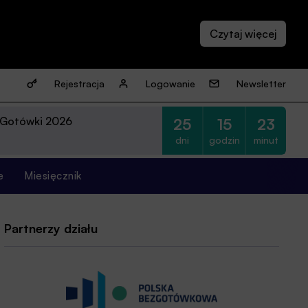
Rejestracja
Logowanie
Newsletter
 Gotówki 2026
25
15
23
dni
godzin
minut
e
Miesięcznik
Partnerzy działu