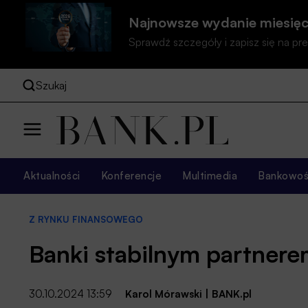
Najnowsze wydanie miesięc
Sprawdź szczegóły i zapisz się na 
Szukaj
Aktualności
Konferencje
Multimedia
Bankowość
Z RYNKU FINANSOWEGO
Banki stabilnym partnere
30.10.2024 13:59
Karol Mórawski
|
BANK.pl