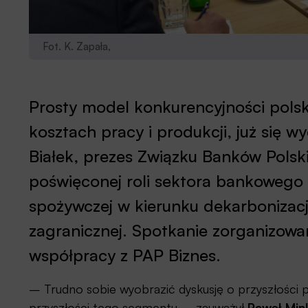
Fot. K. Zapała,
Prosty model konkurencyjności polski
kosztach pracy i produkcji, już się 
Białek, prezes Związku Banków Polsk
poświęconej roli sektora bankowego w
spożywczej w kierunku dekarbonizacji
zagranicznej. Spotkanie zorganizow
współpracy z PAP Biznes.
– Trudno sobie wyobrazić dyskusję o przyszłości po
przyszłości tego segmentu – zauważył
Paweł Min