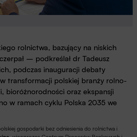
ego rolnictwa, bazujący na niskich
wyczerpał – podkreślał dr Tadeusz
ich, podczas inauguracji debaty
 transformacji polskiej branży rolno-
, bioróżnorodności oraz ekspansji
ano w ramach cyklu Polska 2035 we
lskiej gospodarki bez odniesienia do rolnictwa i
kina
, wiceprezes Centrum Procesów Bankowych i