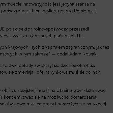
m świecie innowacyjność jest jedyną szansą na
, podsekretarz stanu w
Ministerstwie Rolnictwa i
 UE polski sektor rolno-spożywczy przeszedł
ży była wyższa niż w innych państwach UE.
ych krajowych i tych z kapitałem zagranicznym, jak też
ansowych w tym zakresie” – dodał Adam Nowak.
te dwie dekady zwiększył się dziesięciokrotnie.
w się zmieniają i oferta rynkowa musi się do nich
obliczu rosyjskiej inwazji na Ukrainę, zbyt dużo uwagi
t koncentrować się na możliwości dostarczania
oby nowe miejsca pracy i przełożyło się na rozwój