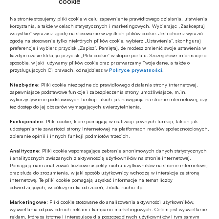
Internecie, przy czym częściej dotyczyło to
cookie
starszych nastolatków. Takie doświadczenia miało
Na stronie stosujemy pliki cookie w celu zapewnienie prawidłowego działania, ułatwienia
30 proc. osób w wieku 14-17 lat.
korzystania, a także w celach statystycznych i marketingowych. Wybierając „Zaakceptuj
wszystkie” wyrażasz zgodę na stosowanie wszystkich plików cookie. Jeśli chcesz wyrazić
zgodę na stosowanie tylko niektórych plików cookie, wybierz „Ustawienia”, skonfiguruj
Dodatkowo 6 proc. młodych ludzi padło ofiarą
preferencje i wybierz przycisk „Zapisz”. Pamiętaj, że możesz zmienić swoje ustawienia w
każdym czasie klikając przycisk „Pliki cookie” w stopce portalu. Szczegółowe informacje o
kradzieży w Internecie (np. straciło pieniądze z
sposobie, w jaki używamy plików cookie oraz przetwarzamy Twoje dane, a także o
przysługujących Ci prawach, odnajdziesz w
Polityce prywatności
.
banku lub wirtualne przedmioty), a 3 proc. nie
Niezbędne:
Pliki cookie niezbędne do prawidłowego działania strony internetowej,
potrafiło stwierdzić, czy takie zdarzenie miało
zapewniające podstawowe funkcje i zabezpieczenia strony umożliwiające, m.in.
wykorzystywanie podstawowych funkcji takich jak nawigacja na stronie internetowej, czy
miejsce.
tez dostęp do jej obszarów wymagających uwierzytelnienia.
Funkcjonalne:
Pliki cookie, które pomagają w realizacji pewnych funkcji, takich jak
udostępnianie zawartości strony internetowej na platformach mediów społecznościowych,
zbieranie opinii i innych funkcji podmiotów trzecich.
Analityczne:
Pliki cookie wspomagające zebranie anonimowych danych statystycznych
i analitycznych związanych z aktywnością użytkowników na stronie internetowej.
Pomagają nam analizować liczbowe aspekty ruchu użytkowników na stronie internetowej
oraz służą do zrozumienia, w jaki sposób użytkownicy wchodzą w interakcje ze stroną
internetową. Te pliki cookie pomagają uzyskać informacje na temat liczby
odwiedzających, współczynnika odrzuceń, źródła ruchu itp.
Marketingowe:
Pliki cookie stosowane do analizowania aktywności użytkowników,
wyświetlania odpowiednich reklam i kampanii marketingowych. Celem jest wyświetlanie
reklam, które są istotne i interesujące dla poszczególnych użytkowników i tym samym