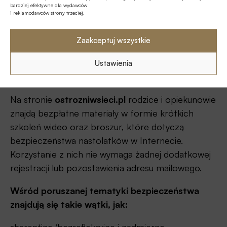
bardziej efektywne dla wydawców
i reklamodawców strony trzeciej.
Zaakceptuj wszystkie
Źródło: EY
Ustawienia
Materiały edukacyjne dla rodziców
Na stronie
ostrozniwsieci.pl
rodzice i opiekunowie
znajdą bezpłatne materiały w formie krótkich
szkoleń wideo oraz broszur, które dotyczą
bezpieczeństwa nastolatków w Internecie.
Korzystanie z nich nie wymaga żadnej dodatkowej
rejestracji lub pozostawienia adresu mailowego.
Wśród poruszanej tematyki bezpieczeństwa
znajdują się takie wątki, jak:
sharenting (bezrefleksyjne i nadmierne