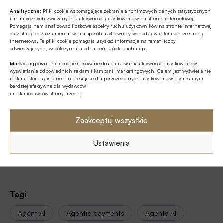
Analityczne:
Pliki cookie wspomagające zebranie anonimowych danych statystycznych
i analitycznych związanych z aktywnością użytkowników na stronie internetowej.
Pomagają nam analizować liczbowe aspekty ruchu użytkowników na stronie internetowej
oraz służą do zrozumienia, w jaki sposób użytkownicy wchodzą w interakcje ze stroną
internetową. Te pliki cookie pomagają uzyskać informacje na temat liczby
odwiedzających, współczynnika odrzuceń, źródła ruchu itp.
Marketingowe:
Pliki cookie stosowane do analizowania aktywności użytkowników,
wyświetlania odpowiednich reklam i kampanii marketingowych. Celem jest wyświetlanie
Źródło:
Autopay
reklam, które są istotne i interesujące dla poszczególnych użytkowników i tym samym
bardziej efektywne dla wydawców
i reklamodawców strony trzeciej.
Zaakceptuj wszystkie
Udostępnij
Ustawienia
Tagi
Agent AI
Agentic payments
Agenty AI