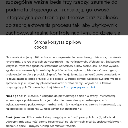
szczególnie ważne będą trzy rzeczy: zaufanie do
podmiotu stojącego za transakcją, gotowość
integracyjna po stronie partnerów oraz zdolność
do zaprojektowania procesu tak, aby użytkownik
zachowywał realną kontrolę nad tym, co dzieje się
z jego pieniędzmi i danymi.
Strona korzysta z plików
cookie
Dlatego firma rozwija Agentic Payment nie jako
Na stronie stosujemy pliki cookie w celu zapewnienie prawidłowego działania, ułatwienia
odpowiedź na chwilowy trend, ale jako
korzystania, a także w celach statystycznych i marketingowych. Wybierając „Zaakceptuj
wszystkie” wyrażasz zgodę na stosowanie wszystkich plików cookie. Jeśli chcesz wyrazić
przygotowanie infrastruktury płatniczej do świata,
zgodę na stosowanie tylko niektórych plików cookie, wybierz „Ustawienia”, skonfiguruj
preferencje i wybierz przycisk „Zapisz”. Pamiętaj, że możesz zmienić swoje ustawienia w
w którym coraz więcej procesów zakupowych i
każdym czasie klikając przycisk „Pliki cookie” w stopce portalu. Szczegółowe informacje o
usługowych będzie realizowanych w środowiskach
sposobie, w jaki używamy plików cookie oraz przetwarzamy Twoje dane, a także o
przysługujących Ci prawach, odnajdziesz w
Polityce prywatności
.
AI.
Niezbędne:
Pliki cookie niezbędne do prawidłowego działania strony internetowej,
zapewniające podstawowe funkcje i zabezpieczenia strony umożliwiające, m.in.
wykorzystywanie podstawowych funkcji takich jak nawigacja na stronie internetowej, czy
tez dostęp do jej obszarów wymagających uwierzytelnienia.
Funkcjonalne:
Pliki cookie, które pomagają w realizacji pewnych funkcji, takich jak
udostępnianie zawartości strony internetowej na platformach mediów społecznościowych,
zbieranie opinii i innych funkcji podmiotów trzecich.