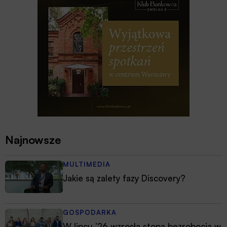
Najnowsze
MULTIMEDIA
Jakie są zalety fazy Discovery?
GOSPODARKA
W lipcu ’26 wzrosła stopa bezrobocia w