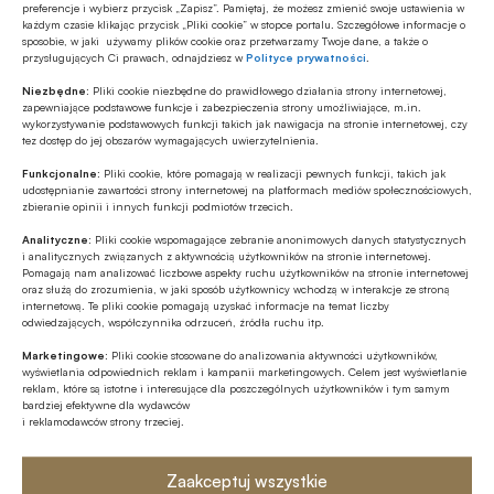
preferencje i wybierz przycisk „Zapisz”. Pamiętaj, że możesz zmienić swoje ustawienia w
Źródło
każdym czasie klikając przycisk „Pliki cookie” w stopce portalu. Szczegółowe informacje o
BANK.pl
sposobie, w jaki używamy plików cookie oraz przetwarzamy Twoje dane, a także o
przysługujących Ci prawach, odnajdziesz w
Polityce prywatności
.
Niezbędne:
Pliki cookie niezbędne do prawidłowego działania strony internetowej,
zapewniające podstawowe funkcje i zabezpieczenia strony umożliwiające, m.in.
wykorzystywanie podstawowych funkcji takich jak nawigacja na stronie internetowej, czy
tez dostęp do jej obszarów wymagających uwierzytelnienia.
Polecamy
Funkcjonalne:
Pliki cookie, które pomagają w realizacji pewnych funkcji, takich jak
udostępnianie zawartości strony internetowej na platformach mediów społecznościowych,
zbieranie opinii i innych funkcji podmiotów trzecich.
MULTIMEDIA
Banki mogą bezpośrednio finansować
Analityczne:
Pliki cookie wspomagające zebranie anonimowych danych statystycznych
i analitycznych związanych z aktywnością użytkowników na stronie internetowej.
przemysł zbrojeniowy
Pomagają nam analizować liczbowe aspekty ruchu użytkowników na stronie internetowej
oraz służą do zrozumienia, w jaki sposób użytkownicy wchodzą w interakcje ze stroną
internetową. Te pliki cookie pomagają uzyskać informacje na temat liczby
Z RYNKU FINANSOWEGO
odwiedzających, współczynnika odrzuceń, źródła ruchu itp.
PKO BP o nowych zasadach
Marketingowe:
Pliki cookie stosowane do analizowania aktywności użytkowników,
ustawowych w sprawach frankowych
wyświetlania odpowiednich reklam i kampanii marketingowych. Celem jest wyświetlanie
reklam, które są istotne i interesujące dla poszczególnych użytkowników i tym samym
bardziej efektywne dla wydawców
MULTIMEDIA
i reklamodawców strony trzeciej.
Na czym polega faza Discovery?
Zaakceptuj wszystkie