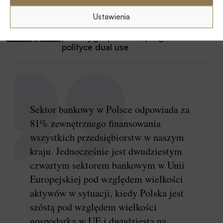
Z RYNKU FINANSOWEGO
Ustawienia
Branża leasingowa o inwestycjach w
polskiej gospodarce, programie SAFE i
polityce dual use
Sektor bankowy w Polsce odpowiada za
81% zewnętrznego finansowania
wszystkich przedsiębiorstw w naszym
kraju. Jednocześnie jest dwudziestym
czwartym sektorem bankowym w Unii
Europejskiej pod względem wielkości
aktywów w sytuacji, kiedy Polska jest
szóstą pod względem wielkości
gospodarką w UE i dwudziestą na