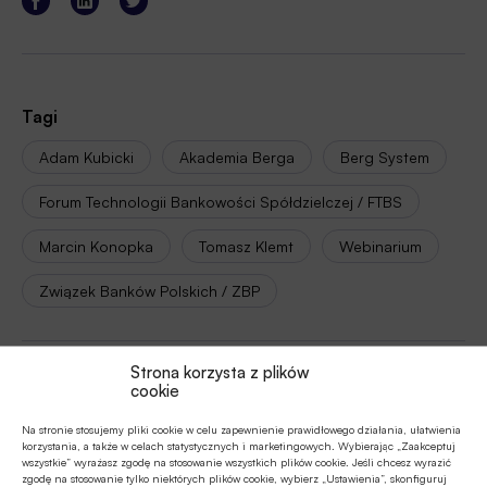
Tagi
Adam Kubicki
Akademia Berga
Berg System
Forum Technologii Bankowości Spółdzielczej / FTBS
Marcin Konopka
Tomasz Klemt
Webinarium
Związek Banków Polskich / ZBP
Strona korzysta z plików
Autor
cookie
Robert Lidke
Na stronie stosujemy pliki cookie w celu zapewnienie prawidłowego działania, ułatwienia
korzystania, a także w celach statystycznych i marketingowych. Wybierając „Zaakceptuj
wszystkie” wyrażasz zgodę na stosowanie wszystkich plików cookie. Jeśli chcesz wyrazić
zgodę na stosowanie tylko niektórych plików cookie, wybierz „Ustawienia”, skonfiguruj