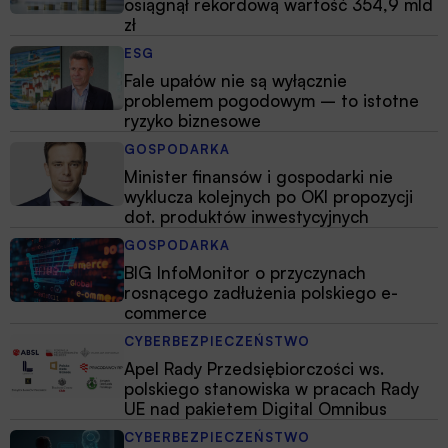
osiągnął rekordową wartość 354,9 mld
zł
ESG
Fale upałów nie są wyłącznie
problemem pogodowym – to istotne
ryzyko biznesowe
GOSPODARKA
Minister finansów i gospodarki nie
wyklucza kolejnych po OKI propozycji
dot. produktów inwestycyjnych
GOSPODARKA
BIG InfoMonitor o przyczynach
rosnącego zadłużenia polskiego e-
commerce
CYBERBEZPIECZEŃSTWO
Apel Rady Przedsiębiorczości ws.
polskiego stanowiska w pracach Rady
UE nad pakietem Digital Omnibus
CYBERBEZPIECZEŃSTWO