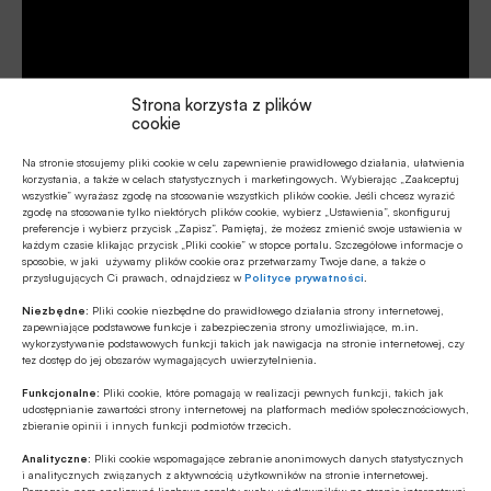
Strona korzysta z plików
cookie
Na stronie stosujemy pliki cookie w celu zapewnienie prawidłowego działania, ułatwienia
korzystania, a także w celach statystycznych i marketingowych. Wybierając „Zaakceptuj
wszystkie” wyrażasz zgodę na stosowanie wszystkich plików cookie. Jeśli chcesz wyrazić
zgodę na stosowanie tylko niektórych plików cookie, wybierz „Ustawienia”, skonfiguruj
preferencje i wybierz przycisk „Zapisz”. Pamiętaj, że możesz zmienić swoje ustawienia w
każdym czasie klikając przycisk „Pliki cookie” w stopce portalu. Szczegółowe informacje o
Źródło:
BANK.pl
sposobie, w jaki używamy plików cookie oraz przetwarzamy Twoje dane, a także o
przysługujących Ci prawach, odnajdziesz w
Polityce prywatności
.
Niezbędne:
Pliki cookie niezbędne do prawidłowego działania strony internetowej,
zapewniające podstawowe funkcje i zabezpieczenia strony umożliwiające, m.in.
wykorzystywanie podstawowych funkcji takich jak nawigacja na stronie internetowej, czy
Udostępnij
tez dostęp do jej obszarów wymagających uwierzytelnienia.
Funkcjonalne:
Pliki cookie, które pomagają w realizacji pewnych funkcji, takich jak
udostępnianie zawartości strony internetowej na platformach mediów społecznościowych,
zbieranie opinii i innych funkcji podmiotów trzecich.
Analityczne:
Pliki cookie wspomagające zebranie anonimowych danych statystycznych
i analitycznych związanych z aktywnością użytkowników na stronie internetowej.
Pomagają nam analizować liczbowe aspekty ruchu użytkowników na stronie internetowej