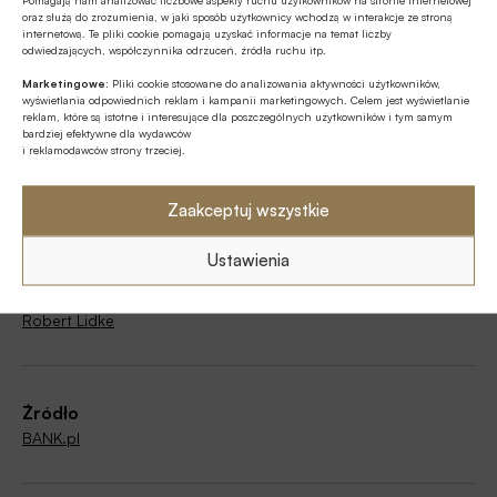
Tagi
oraz służą do zrozumienia, w jaki sposób użytkownicy wchodzą w interakcje ze stroną
internetową. Te pliki cookie pomagają uzyskać informacje na temat liczby
odwiedzających, współczynnika odrzuceń, źródła ruchu itp.
AI Act
Bartłomiej Skowronek
Marketingowe:
Pliki cookie stosowane do analizowania aktywności użytkowników,
wyświetlania odpowiednich reklam i kampanii marketingowych. Celem jest wyświetlanie
Forum Bezpieczeństwa Banków / FBB
GFT Poland
reklam, które są istotne i interesujące dla poszczególnych użytkowników i tym samym
bardziej efektywne dla wydawców
Splunk
Sztuczna inteligencja / AI
i reklamodawców strony trzeciej.
Wojska Obrony Cyberprzestrzeni
Zaakceptuj wszystkie
Ustawienia
Autor
Robert Lidke
Źródło
BANK.pl