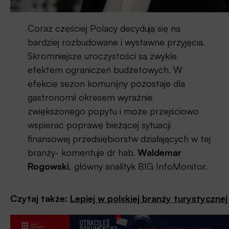
Coraz częściej Polacy decydują się na
bardziej rozbudowane i wystawne przyjęcia.
Skromniejsze uroczystości są zwykle
efektem ograniczeń budżetowych. W
efekcie sezon komunijny pozostaje dla
gastronomii okresem wyraźnie
zwiększonego popytu i może przejściowo
wspierać poprawę bieżącej sytuacji
finansowej przedsiębiorstw działających w tej
branży- komentuje dr hab.
Waldemar
Rogowski
, główny analityk BIG InfoMonitor.
Czytaj także:
Lepiej w pols
k
iej branży turystycznej