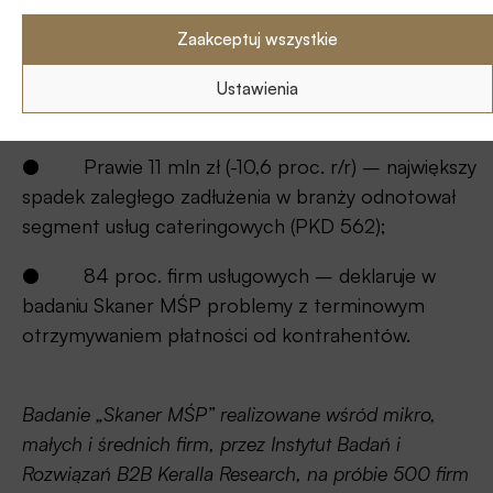
branży gastronomicznej w skali roku;
Zaakceptuj wszystkie
● Za blisko 73 proc. niespłaconego długu
branży, ok. 743 mln zł – odpowiadają restauracje i
Ustawienia
stałe placówki gastronomiczne (PKD 5610A);
● Prawie 11 mln zł (-10,6 proc. r/r) – największy
spadek zaległego zadłużenia w branży odnotował
segment usług cateringowych (PKD 562);
● 84 proc. firm usługowych – deklaruje w
badaniu Skaner MŚP problemy z terminowym
otrzymywaniem płatności od kontrahentów.
Badanie „Skaner MŚP” realizowane wśród mikro,
małych i średnich firm, przez Instytut Badań i
Rozwiązań B2B Keralla Research, na próbie 500 firm