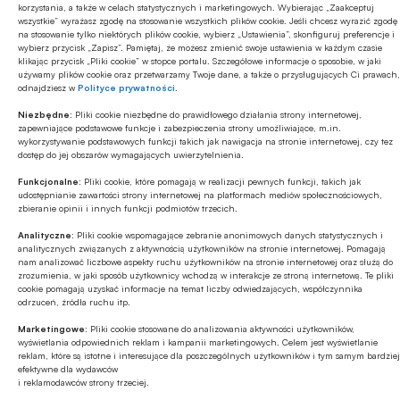
z selekcji rynkowej i eliminacji najsłabszych
korzystania, a także w celach statystycznych i marketingowych. Wybierając „Zaakceptuj
wszystkie” wyrażasz zgodę na stosowanie wszystkich plików cookie. Jeśli chcesz wyrazić zgodę
podmiotów.
na stosowanie tylko niektórych plików cookie, wybierz „Ustawienia”, skonfiguruj preferencje i
wybierz przycisk „Zapisz”. Pamiętaj, że możesz zmienić swoje ustawienia w każdym czasie
klikając przycisk „Pliki cookie” w stopce portalu. Szczegółowe informacje o sposobie, w jaki
Obserwowane zmiany należy interpretować
używamy plików cookie oraz przetwarzamy Twoje dane, a także o przysługujących Ci prawach,
odnajdziesz w
Polityce prywatności
.
ostrożnie – sezon komunijny poprawia wyniki
głównie w krótkim okresie, podczas gdy o
Niezbędne:
Pliki cookie niezbędne do prawidłowego działania strony internetowej,
zapewniające podstawowe funkcje i zabezpieczenia strony umożliwiające, m.in.
długofalowej kondycji sektora zdecydują inne czynniki,
wykorzystywanie podstawowych funkcji takich jak nawigacja na stronie internetowej, czy tez
dostęp do jej obszarów wymagających uwierzytelnienia.
takie jak koszty pracy, ceny energii czy siła popytu
Funkcjonalne:
Pliki cookie, które pomagają w realizacji pewnych funkcji, takich jak
konsumenckiego.
udostępnianie zawartości strony internetowej na platformach mediów społecznościowych,
zbieranie opinii i innych funkcji podmiotów trzecich.
Najważniejsze dane:
Analityczne:
Pliki cookie wspomagające zebranie anonimowych danych statystycznych i
analitycznych związanych z aktywnością użytkowników na stronie internetowej. Pomagają
nam analizować liczbowe aspekty ruchu użytkowników na stronie internetowej oraz służą do
● Ponad 1,02 mld zł – tyle wyniosło zaległe
zrozumienia, w jaki sposób użytkownicy wchodzą w interakcje ze stroną internetową. Te pliki
cookie pomagają uzyskać informacje na temat liczby odwiedzających, współczynnika
zadłużenie sektora gastronomicznego (PKD 56) na
odrzuceń, źródła ruchu itp.
koniec marca 2026 r.;
Marketingowe:
Pliki cookie stosowane do analizowania aktywności użytkowników,
wyświetlania odpowiednich reklam i kampanii marketingowych. Celem jest wyświetlanie
● Prawie 5 mln zł (-0,5 proc. r/r) – o tyle
reklam, które są istotne i interesujące dla poszczególnych użytkowników i tym samym bardziej
efektywne dla wydawców
zmniejszyła się wartość niespłaconych zobowiązań
i reklamodawców strony trzeciej.