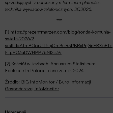
sprzedających z odroczonym terminem płatności,
techniką wywiadów telefonicznych, 2Q2026.
***
[1]
https://prezentmarzen.com/blog/sonda-komunia-
swieta-2026/?
srsltid=AfmBOorUT6ojOm8uiR3PBRxPqGnEBXiuFTo
F_pPO3aDWHPP78Nl2si39
[2]
Kościół w liczbach. Annuarium Statisticum
Ecclesiae In Polonia, dane za rok 2024
Źródło:
BIG InfoMonitor / Biuro Informacji
Gospodarczej InfoMonitor
Udostępnij