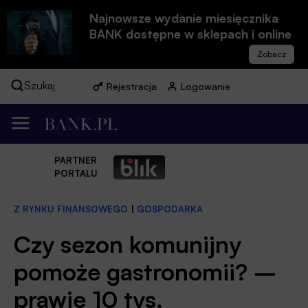
Najnowsze wydanie miesięcznika
BANK dostępne w sklepach i online
Szukaj
Rejestracja
Logowanie
PARTNER
PORTALU
Z RYNKU FINANSOWEGO
|
GOSPODARKA
Czy sezon komunijny
pomoże gastronomii? –
prawie 10 tys.