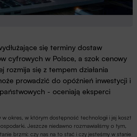
wydłużające się terminy dostaw
tów cyfrowych w Polsce, a szok cenowy
j rozmija się z tempem działania
że prowadzić do opóźnień inwestycji i
w państwowych - oceniają eksperci
 w okres, w którym dostępność technologii i jej koszt
gospodarki. Jeszcze niedawno rozmawialiśmy o tym,
anie brzmi: czy nas na to stać i czy jesteśmy w stanie