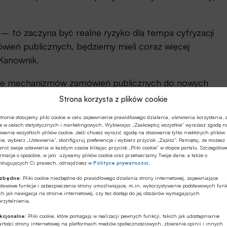
u – to zaczyna być realne ryzyko dla tempa cyfryzacji
ówień publicznych, będziemy mieli coraz więcej
Kanownik.
anie mechanizmów zamówień publicznych do nowych
ie elastyczności w planowaniu i realizacji inwestycji
Strona korzysta z plików cookie
echnologii.
tronie stosujemy pliki cookie w celu zapewnienie prawidłowego działania, ułatwienia korzystania, 
e w celach statystycznych i marketingowych. Wybierając „Zaakceptuj wszystkie” wyrażasz zgodę n
owanie wszystkich plików cookie. Jeśli chcesz wyrazić zgodę na stosowanie tylko niektórych plików
ie, wybierz „Ustawienia”, skonfiguruj preferencje i wybierz przycisk „Zapisz”. Pamiętaj, że możesz
nić swoje ustawienia w każdym czasie klikając przycisk „Pliki cookie” w stopce portalu. Szczegółow
rmacje o sposobie, w jaki używamy plików cookie oraz przetwarzamy Twoje dane, a także o
ysługujących Ci prawach, odnajdziesz w
Polityce prywatności
.
ezbędne:
Pliki cookie niezbędne do prawidłowego działania strony internetowej, zapewniające
stawowe funkcje i zabezpieczenia strony umożliwiające, m.in. wykorzystywanie podstawowych funk
ch jak nawigacja na stronie internetowej, czy tez dostęp do jej obszarów wymagających
rzytelnienia.
kcjonalne:
Pliki cookie, które pomagają w realizacji pewnych funkcji, takich jak udostępnianie
rtości strony internetowej na platformach mediów społecznościowych, zbieranie opinii i innych