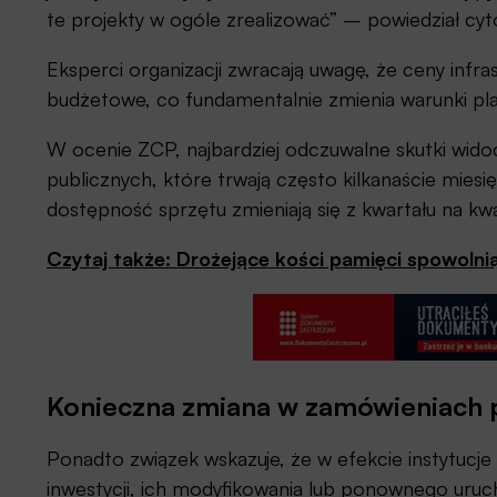
te projekty w ogóle zrealizować” – powiedział c
Eksperci organizacji zwracają uwagę, że ceny infrast
budżetowe, co fundamentalnie zmienia warunki pl
W ocenie ZCP, najbardziej odczuwalne skutki wid
publicznych, które trwają często kilkanaście miesi
dostępność sprzętu zmieniają się z kwartału na kwa
Czytaj także: Drożejące kości pamięci spowol
Konieczna zmiana w zamówieniach 
Ponadto związek wskazuje, że w efekcie instytucj
inwestycji, ich modyfikowania lub ponownego uruc