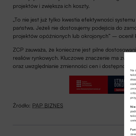
projektów i zwiększa ich koszty.
„To nie jest już tylko kwestia efektywności system
państwa. Jeżeli nie dostosujemy podejścia do zam
projektów opóźnionych lub okrojonych” – ocenił 
ZCP zauważa, że konieczne jest pilne dostosow
realiów rynkowych. Kluczowe znaczenie ma zwiększen
oraz uwzględnianie zmienności cen i dostępności t
Na s
takż
stos
cook
zmie
info
prz
Źródło:
PAP BIZNES
Ni
pod
taki
uwie
Fun
zawa