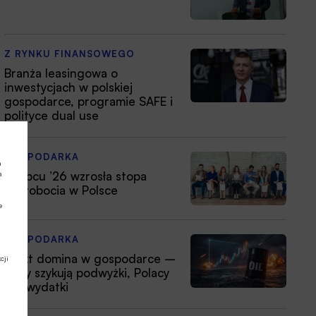
Z RYNKU FINANSOWEGO
Branża leasingowa o
inwestycjach w polskiej
gospodarce, programie SAFE i
polityce dual use
GOSPODARKA
a
W lipcu ’26 wzrosła stopa
a
bezrobocia w Polsce
e
GOSPODARKA
Efekt domina w gospodarce –
cji
firmy szykują podwyżki, Polacy
tną wydatki