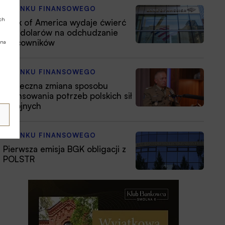
Z RYNKU FINANSOWEGO
ych
Bank of America wydaje ćwierć
mld dolarów na odchudzanie
pracowników
 na
Z RYNKU FINANSOWEGO
Konieczna zmiana sposobu
finansowania potrzeb polskich sił
zbrojnych
Z RYNKU FINANSOWEGO
Pierwsza emisja BGK obligacji z
POLSTR