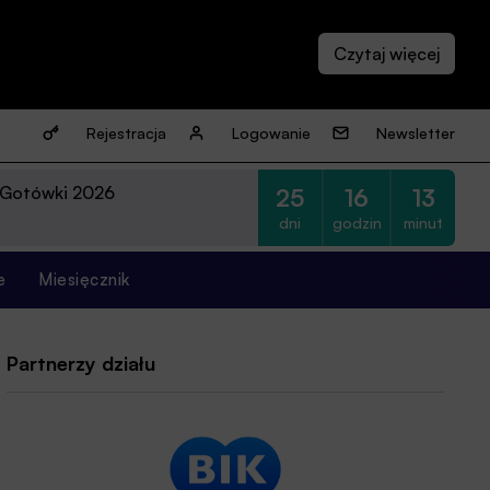
Rejestracja
Logowanie
Newsletter
 Gotówki 2026
25
16
13
dni
godzin
minut
e
Miesięcznik
Partnerzy działu