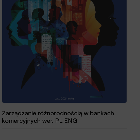
Zarządzanie różnorodnością w bankach
Przewodnik dobrych praktyk 2025
komercyjnych wer. PL ENG