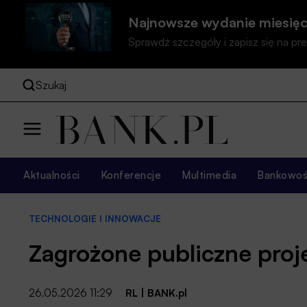
Najnowsze wydanie miesięc
Sprawdź szczegóły i zapisz się na 
Szukaj
Aktualności
Konferencje
Multimedia
Bankowość
TECHNOLOGIE I INNOWACJE
Zagrożone publiczne proj
26.05.2026 11:29
RL
|
BANK.pl