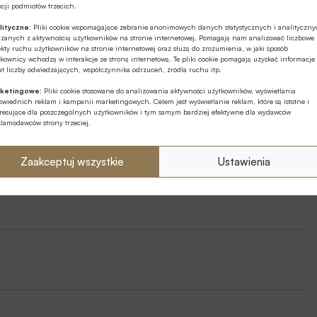
cji podmiotów trzecich.
lityczne:
Pliki cookie wspomagające zebranie anonimowych danych statystycznych i analityczn
ązanych z aktywnością użytkowników na stronie internetowej. Pomagają nam analizować liczbowe
kty ruchu użytkowników na stronie internetowej oraz służą do zrozumienia, w jaki sposób
kownicy wchodzą w interakcje ze stroną internetową. Te pliki cookie pomagają uzyskać informacje
t liczby odwiedzających, współczynnika odrzuceń, źródła ruchu itp.
ketingowe:
Pliki cookie stosowane do analizowania aktywności użytkowników, wyświetlania
i pamięci
Michał Kanownik
Sektor publiczny
wiednich reklam i kampanii marketingowych. Celem jest wyświetlanie reklam, które są istotne i
eresujące dla poszczególnych użytkowników i tym samym bardziej efektywne dla wydawców
klamodawców strony trzeciej.
Zaakceptuj wszystkie
Ustawienia