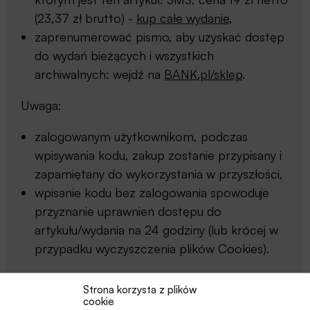
(23,37 zł brutto) -
kup całe wydanie
,
zaprenumerować pismo, aby uzyskać dostęp
do wydań bieżących i wszystkich
archiwalnych: wejdź na
BANK.pl/sklep
.
Uwaga:
zalogowanym użytkownikom, podczas
wpisywania kodu, zakup zostanie przypisany i
zapamiętany do wykorzystania w przyszłości,
wpisanie kodu bez zalogowania spowoduje
przyznanie uprawnień dostępu do
artykułu/wydania na 24 godziny (lub krócej w
przypadku wyczyszczenia plików Cookies).
Komunikat dla uczestników
Programu Wiedza
Strona korzysta z plików
online
:
cookie