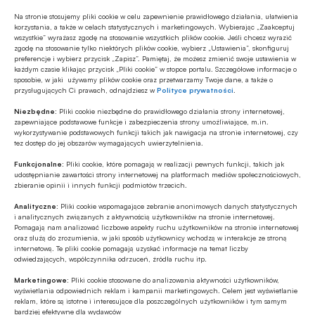
Na stronie stosujemy pliki cookie w celu zapewnienie prawidłowego działania, ułatwienia
bezpłatny dostęp do artykułu wymaga
korzystania, a także w celach statystycznych i marketingowych. Wybierając „Zaakceptuj
zalogowania się na konto typu BANKOWIEC,
wszystkie” wyrażasz zgodę na stosowanie wszystkich plików cookie. Jeśli chcesz wyrazić
zgodę na stosowanie tylko niektórych plików cookie, wybierz „Ustawienia”, skonfiguruj
STUDENT lub NAUCZYCIEL AKADEMICKI
preferencje i wybierz przycisk „Zapisz”. Pamiętaj, że możesz zmienić swoje ustawienia w
każdym czasie klikając przycisk „Pliki cookie” w stopce portalu. Szczegółowe informacje o
sposobie, w jaki używamy plików cookie oraz przetwarzamy Twoje dane, a także o
przysługujących Ci prawach, odnajdziesz w
Polityce prywatności
.
Wyślij SMSa o treści
Niezbędne:
Pliki cookie niezbędne do prawidłowego działania strony internetowej,
PLAQC.ED6B
zapewniające podstawowe funkcje i zabezpieczenia strony umożliwiające, m.in.
wykorzystywanie podstawowych funkcji takich jak nawigacja na stronie internetowej, czy
na numer
tez dostęp do jej obszarów wymagających uwierzytelnienia.
75480
Funkcjonalne:
Pliki cookie, które pomagają w realizacji pewnych funkcji, takich jak
udostępnianie zawartości strony internetowej na platformach mediów społecznościowych,
Koszt wysłania SMSa to
5
zł
zbieranie opinii i innych funkcji podmiotów trzecich.
netto (
6.15
zł z VAT)
Analityczne:
Pliki cookie wspomagające zebranie anonimowych danych statystycznych
i analitycznych związanych z aktywnością użytkowników na stronie internetowej.
Pomagają nam analizować liczbowe aspekty ruchu użytkowników na stronie internetowej
oraz służą do zrozumienia, w jaki sposób użytkownicy wchodzą w interakcje ze stroną
internetową. Te pliki cookie pomagają uzyskać informacje na temat liczby
odwiedzających, współczynnika odrzuceń, źródła ruchu itp.
Marketingowe:
Pliki cookie stosowane do analizowania aktywności użytkowników,
wyświetlania odpowiednich reklam i kampanii marketingowych. Celem jest wyświetlanie
regulamin
reklam, które są istotne i interesujące dla poszczególnych użytkowników i tym samym
bardziej efektywne dla wydawców