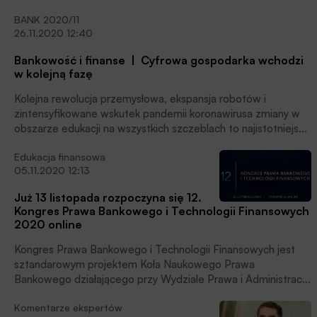
Praca home office w dłuższej perspektywie wpłynie między
BANK 2020/11
innymi na poluzowanie więzi z firmą i jej społecznym układem
26.11.2020 12:40
– uważa Grzegorz Rippel, ekspert ds. doradztwa
organizacyjnego i HR, wykładowca Wyższej Szkoły Bankowej
Bankowość i finanse | Cyfrowa gospodarka wchodzi
w Opolu.
w kolejną fazę
Kolejna rewolucja przemysłowa, ekspansja robotów i
zintensyfikowane wskutek pandemii koronawirusa zmiany w
obszarze edukacji na wszystkich szczeblach to najistotniejsze
wątki, poruszane podczas tegorocznego Kongresu
Edukacja finansowa
Gospodarki Elektronicznej.
05.11.2020 12:13
Już 13 listopada rozpoczyna się 12.
Kongres Prawa Bankowego i Technologii Finansowych
2020 online
Kongres Prawa Bankowego i Technologii Finansowych jest
sztandarowym projektem Koła Naukowego Prawa
Bankowego działającego przy Wydziale Prawa i Administracji
Uniwersytetu Warszawskiego, który od lat wpisuje się w
Komentarze ekspertów
kalendarz najważniejszych wydarzeń na biznesowo-prawnej