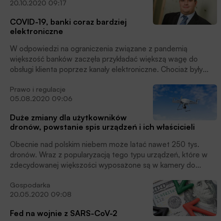
20.10.2020 09:17
mapie Polski. Zasadniczym celem każdej edycji jest
stworzenie przestrzeni do dyskusji dla środowiska
COVID-19, banki coraz bardziej
prawniczego, akademickiego i szeroko rozumianego biznesu.
elektroniczne
W odpowiedzi na ograniczenia związane z pandemią
większość banków zaczęła przykładać większą wagę do
obsługi klienta poprzez kanały elektroniczne. Chociaż były
one już stosunkowo szeroko wykorzystywane przed
Prawo i regulacje
zagrożeniami związanymi z COVID-19 to ich ogromny rozwój
05.08.2020 09:06
można zaobserwować w ostatnich miesiącach, pisze dr
Mariusz Rutke z Wyższej Szkoły Bankowej w Chorzowie.
Duże zmiany dla użytkowników
dronów, powstanie spis urządzeń i ich właścicieli
Obecnie nad polskim niebem może latać nawet 250 tys.
dronów. Wraz z popularyzacją tego typu urządzeń, które w
zdecydowanej większości wyposażone są w kamery do
rejestrowania obrazu, coraz poważniejsza staje się kwestia
Gospodarka
ochrony danych osobowych i prywatności. Od 31 grudnia tego
20.05.2020 09:08
roku mają w Polsce wejść w życie przepisy unijne, które
znacząco wpłyną na sposób korzystania z dronów. Zostanie
Fed na wojnie z SARS-CoV-2
utworzony m.in. spis osób i instytucji posiadających drony