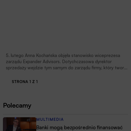
5. lutego Anna Kochańska objęła stanowisko wiceprezesa
zarządu Expander Advisors. Dotychczasowa dyrektor
sprzedaży wejdzie tym samym do zarządu firmy, który tworzą
obecnie prezes Andrzej Oślizło oraz wiceprezes Bartosz
Niewiadomski.
STRONA 1 Z 1
Polecamy
MULTIMEDIA
Banki mogą bezpośrednio finansować