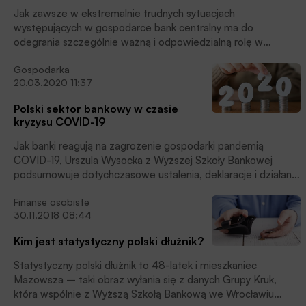
wyposażone w urządzenia do rejestracji danych.
Jak zawsze w ekstremalnie trudnych sytuacjach
występujących w gospodarce bank centralny ma do
odegrania szczególnie ważną i odpowiedzialną rolę w
obszarze zapewnienia płynności systemu finansowego i
Gospodarka
pośrednio wspierana funkcjonowania realnej sfery rodzimej
20.03.2020 11:37
ekonomiki, a nawet niezakłóconego działania instytucji
sektora publicznego. Przykładem takiej właśnie sytuacji jest
Polski sektor bankowy w czasie
pandemia SARS-CoV-2.
kryzysu COVID-19
Jak banki reagują na zagrożenie gospodarki pandemią
COVID-19, Urszula Wysocka z Wyższej Szkoły Bankowej
podsumowuje dotychczasowe ustalenia, deklaracje i działania
w całym szeroko rozumianym sektorze bankowym.
Finanse osobiste
30.11.2018 08:44
Kim jest statystyczny polski dłużnik?
Statystyczny polski dłużnik to 48-latek i mieszkaniec
Mazowsza – taki obraz wyłania się z danych Grupy Kruk,
która wspólnie z Wyższą Szkołą Bankową we Wrocławiu