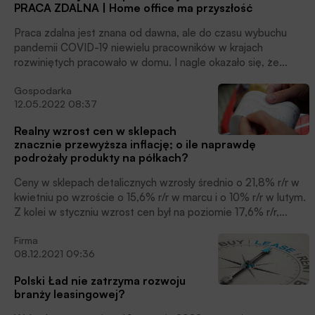
PRACA ZDALNA | Home office ma przyszłość
procentowe, to prawdopodobnie […]
Praca zdalna jest znana od dawna, ale do czasu wybuchu
pandemii COVID-19 niewielu pracowników w krajach
rozwiniętych pracowało w domu. I nagle okazało się, że
swoje obowiązki mogą równie dobrze, o ile nie lepiej,
Gospodarka
wykonywać poza miejscem pracy.
12.05.2022 08:37
Realny wzrost cen w sklepach
znacznie przewyższa inflację; o ile naprawdę
podrożały produkty na półkach?
Ceny w sklepach detalicznych wzrosły średnio o 21,8% r/r w
kwietniu po wzroście o 15,6% r/r w marcu i o 10% r/r w lutym.
Z kolei w styczniu wzrost cen był na poziomie 17,6% r/r,
wynika z realizowanego cyklicznie raportu pt. „Indeks cen w
Firma
sklepach detalicznych”, autorstwa UCE Research i Wyższych
08.12.2021 09:36
Szkół Bankowych. To dowód na to, że realny wzrost cen,
jego dynamika i odczuwalność dla konsumentów znacznie
Polski Ład nie zatrzyma rozwoju
przewyższają oficjalne odczyty inflacji.
branży leasingowej?