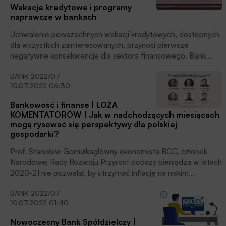
Wakacje kredytowe i programy
naprawcze w bankach
Uchwalenie powszechnych wakacji kredytowych, dostępnych
dla wszystkich zainteresowanych, przynosi pierwsze
negatywne konsekwencje dla sektora finansowego. Bank
Millenium przekazał informację, iż władze tej instytucji podjęły
BANK 2022/07
decyzję o uruchomieniu planu naprawy. Przesłanką dla tak
10.07.2022 06:30
brzemiennej w skutkach decyzji ma być właśnie możliwość
odraczania spłaty kredytu hipotecznego przez osoby,
Bankowość i finanse | LOŻA
zaciągające to zobowiązanie na zaspokojenie własnych
KOMENTATORÓW | Jak w nadchodzących miesiącach
potrzeb mieszkaniowych.
mogą rysować się perspektywy dla polskiej
gospodarki?
Prof. Stanisław Gomułkagłówny ekonomista BCC, członek
Narodowej Rady Rozwoju Przyrost podaży pieniądza w latach
2020-21 nie pozwalał, by utrzymać inflację na niskim
poziomie. Nadwyżkowa jego podaż wyniosła ok. 300 mld zł,
BANK 2022/07
a wzrost cen w tym i przyszłym roku musi ją wyeliminować.
10.07.2022 01:40
Obecna inflacja, na poziomie ok. 15,6% (wg GUS), jest z tym
związana. Jeszcze przez rok, półtora musi ona
Nowoczesny Bank Spółdzielczy |
być dwucyfrowa; jeżeli RPP będzie dalej podnosić stopy