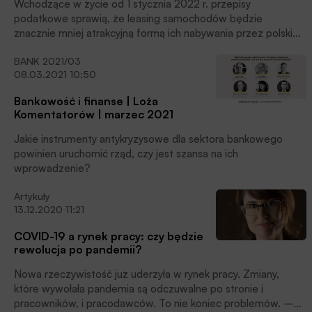
Wchodzące w życie od 1 stycznia 2022 r. przepisy
podatkowe sprawią, że leasing samochodów będzie
znacznie mniej atrakcyjną formą ich nabywania przez polskie
firmy – przestrzegają eksperci. Problem dotyczy zarówno
BANK 2021/03
wykupu auta po zakończeniu umowy leasingowej, jak i jego
08.03.2021 10:50
późniejszej odprzedaży bądź przeniesienia do prywatnego
majątku przedsiębiorcy. Z kolei w ocenie przedstawicieli
Bankowość i finanse | Loża
branży leasingowej nowe regulacje nie powinny wpłynąć na
Komentatorów | marzec 2021
rentowność sektora, który w dalszym ciągu dysponować
będzie sporym potencjałem.
Jakie instrumenty antykryzysowe dla sektora bankowego
powinien uruchomić rząd, czy jest szansa na ich
wprowadzenie?
Artykuły
13.12.2020 11:21
COVID-19 a rynek pracy: czy będzie
rewolucja po pandemii?
Nowa rzeczywistość już uderzyła w rynek pracy. Zmiany,
które wywołała pandemia są odczuwalne po stronie i
pracowników, i pracodawców. To nie koniec problemów. –