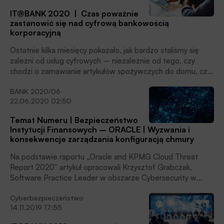
które przyniesie przyszłość, i czy w ogóle można
IT@BANK 2020 | Czas poważnie
przewidzieć, jakiego rodzaju będą to wyzwania?
zastanowić się nad cyfrową bankowością
korporacyjną
Ostatnie kilka miesięcy pokazało, jak bardzo staliśmy się
zależni od usług cyfrowych – niezależnie od tego, czy
chodzi o zamawianie artykułów spożywczych do domu, czy
o zarządzanie naszymi finansami online.
BANK 2020/06
22.06.2020 02:50
Temat Numeru | Bezpieczeństwo
Instytucji Finansowych – ORACLE | Wyzwania i
konsekwencje zarządzania konfiguracją chmury
Na podstawie raportu „Oracle and KPMG Cloud Threat
Report 2020” artykuł opracowali Krzysztof Grabczak,
Software Practice Leader w obszarze Cybersecurity w
Oracle Polska oraz Maciej Ostrowski, Dyrektor sprzedaży
Cyberbezpieczeństwo
do Sektora bankowego w Oracle Polska
14.11.2019 17:55