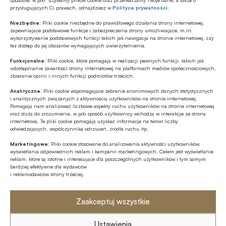
przysługujących Ci prawach, odnajdziesz w
Polityce prywatności
.
W erze transformacji cyfrowej banki muszą wprowadzać
innowacje znacznie szybciej niż kiedyś. W obliczu trendów,
Niezbędne:
Pliki cookie niezbędne do prawidłowego działania strony internetowej,
takich jak np. otwarta bankowość, muszą świadczyć
zapewniające podstawowe funkcje i zabezpieczenia strony umożliwiające, m.in.
wykorzystywanie podstawowych funkcji takich jak nawigacja na stronie internetowej, czy
klientom nowe rodzaje usług, aby utrzymać
tez dostęp do jej obszarów wymagających uwierzytelnienia.
konkurencyjność. Klienci coraz częściej korzystają z
STRONA 1 Z 1
Funkcjonalne:
Pliki cookie, które pomagają w realizacji pewnych funkcji, takich jak
bankowości mobilnej. W związku z tym banki muszą
udostępnianie zawartości strony internetowej na platformach mediów społecznościowych,
dysponować elastycznymi środowiskami informatycznymi,
zbieranie opinii i innych funkcji podmiotów trzecich.
które można szybko zaktualizować lub rozszerzyć i które
Analityczne:
Pliki cookie wspomagające zebranie anonimowych danych statystycznych
Polecamy
umożliwiają realizację nowych projektów w ciągu tygodni, a
i analitycznych związanych z aktywnością użytkowników na stronie internetowej.
nie miesięcy czy lat.
Pomagają nam analizować liczbowe aspekty ruchu użytkowników na stronie internetowej
oraz służą do zrozumienia, w jaki sposób użytkownicy wchodzą w interakcje ze stroną
Z RYNKU FINANSOWEGO
internetową. Te pliki cookie pomagają uzyskać informacje na temat liczby
odwiedzających, współczynnika odrzuceń, źródła ruchu itp.
Dla firm łagodniejsze warunki
kredytowania, dla konsumentów niższe
Marketingowe:
Pliki cookie stosowane do analizowania aktywności użytkowników,
wyświetlania odpowiednich reklam i kampanii marketingowych. Celem jest wyświetlanie
marże
reklam, które są istotne i interesujące dla poszczególnych użytkowników i tym samym
bardziej efektywne dla wydawców
Z RYNKU FINANSOWEGO
i reklamodawców strony trzeciej.
Poziom aktywów OFE w lipcu ’26
osiągnął rekordową wartość 354,9 mld
Zaakceptuj wszystkie
zł
ESG
Ustawienia