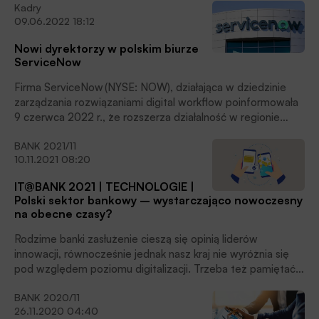
Kadry
odpowiedzialnym za rozwój
09.06.2022 18:12
i działalności firmy w Polsce.
Nowi dyrektorzy w polskim biurze
ServiceNow
Firma ServiceNow (NYSE: NOW), działająca w dziedzinie
zarządzania rozwiązaniami digital workflow poinformowała
9 czerwca 2022 r., że rozszerza działalność w regionie
Europy Środkowo-Wschodniej otwierając w Polsce biuro z
BANK 2021/11
regionalnym kierownictwem.
10.11.2021 08:20
IT@BANK 2021 | TECHNOLOGIE |
Polski sektor bankowy – wystarczająco nowoczesny
na obecne czasy?
Rodzime banki zasłużenie cieszą się opinią liderów
innowacji, równocześnie jednak nasz kraj nie wyróżnia się
pod względem poziomu digitalizacji. Trzeba też pamiętać,
że żyjemy w czasach, gdy technologia rozwija się w tempie
BANK 2020/11
geometrycznym. Czy polski sektor bankowy jest w stanie
26.11.2020 04:40
sprostać wyzwaniom,