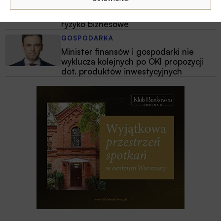
Fale upałów nie są wyłącznie
problemem pogodowym – to istotne
ryzyko biznesowe
GOSPODARKA
Minister finansów i gospodarki nie
wyklucza kolejnych po OKI propozycji
dot. produktów inwestycyjnych