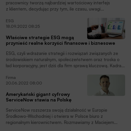
pracownicy tworzą najbardziej wartościowy interfejs
z klientem, decydując przy tym, ile czasu, uwagi
i zaangażowania poświęcą indywidualnym sprawom
ESG
odbiorców marki. W ten sposób Employee Experience (EX)
18.09.2022 08:25
powoli staje się elementem strategii i działań firm, który
ściśle musi współpracować z Customer Experience (CE).
Właściwe strategie ESG mogą
Dla przedsiębiorstw oznacza to konieczność jednoczesnej
przynieść realne korzyści finansowe i biznesowe
koncentracji na klientach i pracownikach – bo utrzymanie
jednych leży w rękach drugich.
ESG, czyli wdrażanie strategii i rozwiązań związanych ze
środowiskiem naturalnym, społeczeństwem oraz troska o
ład korporacyjny, jest dziś dla firm sprawą kluczową. Kadra
zarządzająca potrzebuje obecnie dobrych sposobów
Firma
planowania, zarządzania i oceny swoich inwestycji w
20.06.2022 08:00
bardziej zrównoważonym, sprawiedliwym i etycznym
świecie. Dlatego skupienie się na nich w organizacjach staje
Amerykański gigant cyfrowy
się normą, wynika z badania ServiceNow i ThoughLab.
ServiceNow stawia na Polskę
ServiceNow rozszerza swoją działalność w Europie
Środkowo-Wschodniej i otwiera w Polsce biuro z
regionalnym kierownictwem. Rozmawiamy z Maciejem
Ostrowskim — dyrektorem ds. sprzedaży,