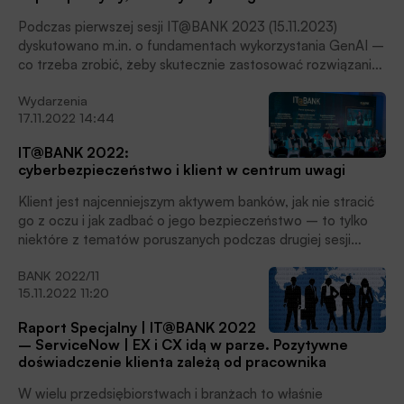
Podczas pierwszej sesji IT@BANK 2023 (15.11.2023)
dyskutowano m.in. o fundamentach wykorzystania GenAI –
co trzeba zrobić, żeby skutecznie zastosować rozwiązania
AI w organizacji. Poniżej relacja z wystąpień i dyskusji.
Wydarzenia
17.11.2022 14:44
IT@BANK 2022:
cyberbezpieczeństwo i klient w centrum uwagi
Klient jest najcenniejszym aktywem banków, jak nie stracić
go z oczu i jak zadbać o jego bezpieczeństwo – to tylko
niektóre z tematów poruszanych podczas drugiej sesji
Konferencji IT@BANK 2022.
BANK 2022/11
15.11.2022 11:20
Raport Specjalny | IT@BANK 2022
– ServiceNow | EX i CX idą w parze. Pozytywne
doświadczenie klienta zależą od pracownika
W wielu przedsiębiorstwach i branżach to właśnie