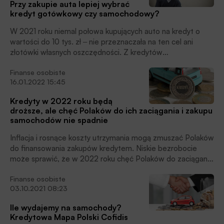
Przy zakupie auta lepiej wybrać
choć w poprzednich dwóch latach było to trochę ponad 7
kredyt gotówkowy czy samochodowy?
lat, poinformowała Firma.
W 2021 roku niemal połowa kupujących auto na kredyt o
wartości do 10 tys. zł ‒ nie przeznaczała na ten cel ani
złotówki własnych oszczędności. Z kredytów
samochodowych bez wpłaty własnej korzysta znikomy
Finanse osobiste
odsetek kupujących samochody warte powyżej 100 tys. zł,
16.01.2022 15:45
podkreślają eksperci Cofidis. Pandemia i jej ekonomiczne
skutki zmieniły podejście do zakupu samochodu na kredyt.
Kredyty w 2022 roku będą
Coraz częściej dokładamy swoje oszczędności.
droższe, ale chęć Polaków do ich zaciągania i zakupu
samochodów nie spadnie
Inflacja i rosnące koszty utrzymania mogą zmuszać Polaków
do finansowania zakupów kredytem. Niskie bezrobocie
może sprawić, że w 2022 roku chęć Polaków do zaciągania
kredytów nie osłabnie, mimo wzrostu stóp procentowych.
Finanse osobiste
Wyższe ceny używanych samochodów spowodują większy
03.10.2021 08:23
popyt na kredyty samochodowe. W tym roku więcej
klientów, zarówno osób fizycznych, jak i przedsiębiorców,
Ile wydajemy na samochody?
będzie zaciągało kredyt samochodowy na zakup
Kredytowa Mapa Polski Cofidis
samochodów elektrycznych, prognozują eksperci Cofidis