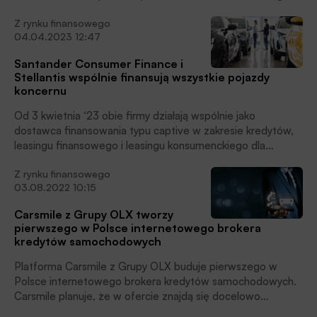
najbliższych 12 miesięcy prawdopodobnie poniosą wydatki
Z rynku finansowego
na taki zakup. To już drugi kwartał z rzędu, gdy odsetek
04.04.2023 12:47
chętnych na nabycie auta rośnie – w IV kw. 2024 r. wyniósł
on 10,6 proc., a w III kw. 2024 r. – 9,5 proc., czytamy w
Santander Consumer Finance i
informacji prasowej Związku Przedsiębiorstw Finansowych
Stellantis wspólnie finansują wszystkie pojazdy
w Polsce.
koncernu
Od 3 kwietnia ‘23 obie firmy działają wspólnie jako
dostawca finansowania typu captive w zakresie kredytów,
leasingu finansowego i leasingu konsumenckiego dla
wszystkich pojazdów koncernu w ośmiu krajach Europy.
Z rynku finansowego
Santander Consumer Finance przewiduje, że portfel marek
03.08.2022 10:15
koncernu Stellantis osiągnie do 2026 roku wartość 40 mld
euro, poinformował Bank.
Carsmile z Grupy OLX tworzy
pierwszego w Polsce internetowego brokera
kredytów samochodowych
Platforma Carsmile z Grupy OLX buduje pierwszego w
Polsce internetowego brokera kredytów samochodowych.
Carsmile planuje, że w ofercie znajdą się docelowo
produkty 15-20 banków, 10-15 firm leasingowych, a także