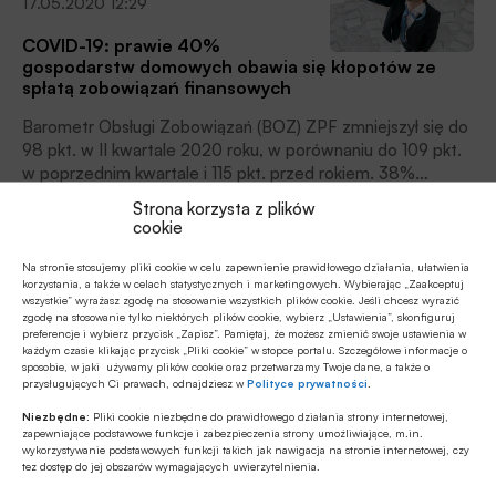
17.05.2020 12:29
mogą otrzymać finansowanie już teraz, a pierwszą ratę
zapłacą dopiero po 3 miesiącach.
COVID-19: prawie 40%
gospodarstw domowych obawia się kłopotów ze
spłatą zobowiązań finansowych
Barometr Obsługi Zobowiązań (BOZ) ZPF zmniejszył się do
98 pkt. w II kwartale 2020 roku, w porównaniu do 109 pkt.
w poprzednim kwartale i 115 pkt. przed rokiem. 38%
gospodarstw domowych spodziewa się problemów ze
Strona korzysta z plików
Gospodarka
spłatą zobowiązań w okresie kolejnych 12 miesięcy.
cookie
11.05.2020 13:56
Na stronie stosujemy pliki cookie w celu zapewnienie prawidłowego działania, ułatwienia
GIS zaleca unikanie komunikacji
korzystania, a także w celach statystycznych i marketingowych. Wybierając „Zaakceptuj
publicznej. Czym więc dojechać do pracy?
wszystkie” wyrażasz zgodę na stosowanie wszystkich plików cookie. Jeśli chcesz wyrazić
zgodę na stosowanie tylko niektórych plików cookie, wybierz „Ustawienia”, skonfiguruj
preferencje i wybierz przycisk „Zapisz”. Pamiętaj, że możesz zmienić swoje ustawienia w
Drugi etap odmrażania gospodarki sprawił, że wielu
każdym czasie klikając przycisk „Pliki cookie” w stopce portalu. Szczegółowe informacje o
Polaków wróciło do pracy. Czym mają do niej dojechać,
sposobie, w jaki używamy plików cookie oraz przetwarzamy Twoje dane, a także o
przysługujących Ci prawach, odnajdziesz w
Polityce prywatności
.
skoro Główny Inspektor Sanitarny zaleca unikanie
korzystania z transportu publicznego?
Niezbędne:
Pliki cookie niezbędne do prawidłowego działania strony internetowej,
Firma
zapewniające podstawowe funkcje i zabezpieczenia strony umożliwiające, m.in.
wykorzystywanie podstawowych funkcji takich jak nawigacja na stronie internetowej, czy
11.11.2018 12:00
tez dostęp do jej obszarów wymagających uwierzytelnienia.