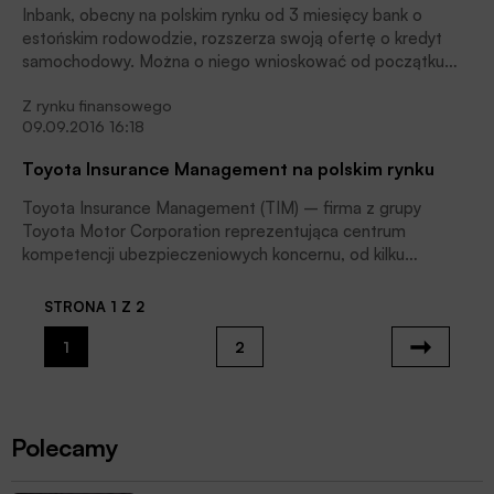
Inbank, obecny na polskim rynku od 3 miesięcy bank o
estońskim rodowodzie, rozszerza swoją ofertę o kredyt
samochodowy. Można o niego wnioskować od początku
czerwca. Oferta różni się znacznie od znanych na rynku
Z rynku finansowego
rozwiązań, przynosząc wiele korzyści dla planujących zakup
09.09.2016 16:18
samochodu, ale także jednośladów czy quadów. O kredyt
można wnioskować jeszcze przed wyborem pojazdu, a
Toyota Insurance Management na polskim rynku
bank udziela go bez zabezpieczeń wymaganych zazwyczaj
przy tego rodzaju produktach. Całość procesu
Toyota Insurance Management (TIM) – firma z grupy
kredytowego przebiega całkowicie online – wnioskowanie,
Toyota Motor Corporation reprezentująca centrum
podpisanie umowy oraz wypłata środków.
kompetencji ubezpieczeniowych koncernu, od kilku
miesięcy aktywnie działa na polskim rynku. TIM dostarcza
produkty ubezpieczeniowe w ramach bezpośrednich
STRONA 1 Z 2
kanałów dystrybucji sieci sprzedażowej Toyoty i Lexusa.
Aktualnie oferuje dwa produkty – Ubezpieczenie Spłaty
1
2
Kredytu (CPI Premium) oraz Ubezpieczenie Wartości
Fakturowej (GAP Faktura).
Polecamy