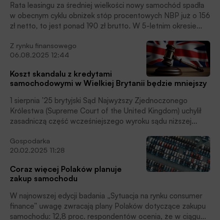
Rata leasingu za średniej wielkości nowy samochód spadła
w obecnym cyklu obniżek stóp procentowych NBP już o 156
zł netto, to jest ponad 190 zł brutto. W 5-letnim okresie
spłaty pozwala to zaoszczędzić na kosztach finansowania
Z rynku finansowego
ponad 8 tysięcy złotych – wynika z symulacji Superauto.pl.
06.08.2025 12:44
Koszt skandalu z kredytami
samochodowymi w Wielkiej Brytanii będzie mniejszy
1 sierpnia ’25 brytyjski Sąd Najwyższy Zjednoczonego
Królestwa (Supreme Court of the United Kingdom) uchylił
zasadniczą część wcześniejszego wyroku sądu niższej
instancji, który mógł obciążyć banki w Wielkiej Brytanii
Gospodarka
odszkodowaniami w wysokości ponad 40 mld funtów z
20.02.2025 11:28
tytułu prowizji płaconych dealerom samochodowym za
udzielanie kredytów.
Coraz więcej Polaków planuje
zakup samochodu
W najnowszej edycji badania „Sytuacja na rynku consumer
finance” uwagę zwracają plany Polaków dotyczące zakupu
samochodu: 12,8 proc. respondentów ocenia, że w ciągu