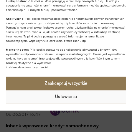
Samochód dla firmy: rekordowy
Funkcjonalne:
Pliki cookie, które pomagają w realizacji pewnych funkcji, takich jak
wzrost rynku wynajmu długoterminowego aut w
udostępnianie zawartości strony internetowej na platformach mediów społecznościowych,
zbieranie opinii i innych funkcji podmiotów trzecich.
Polsce
Analityczne:
Pliki cookie wspomagające zebranie anonimowych danych statystycznych
Według danych opublikowanych przez Polski Związek
i analitycznych związanych z aktywnością użytkowników na stronie internetowej.
Wynajmu i Leasingu Pojazdów (PZWLP), trzeci kwartał
Pomagają nam analizować liczbowe aspekty ruchu użytkowników na stronie internetowej
oraz służą do zrozumienia, w jaki sposób użytkownicy wchodzą w interakcje ze stroną
bieżącego roku był rekordowy dla wynajmu
internetową. Te pliki cookie pomagają uzyskać informacje na temat liczby
długoterminowego samochodów w Polsce. Rynek ten urósł
odwiedzających, współczynnika odrzuceń, źródła ruchu itp.
Powiedzieli
bowiem pod względem łącznej liczby aut aż o 17% r/r i jest
Marketingowe:
Pliki cookie stosowane do analizowania aktywności użytkowników,
06.06.2017 16:59
to najwyższa wartość w historii, odnotowana przez PZWLP.
wyświetlania odpowiednich reklam i kampanii marketingowych. Celem jest wyświetlanie
reklam, które są istotne i interesujące dla poszczególnych użytkowników i tym samym
Cytat dnia 2017.06.06 – Maciej
bardziej efektywne dla wydawców
i reklamodawców strony trzeciej.
Marchewicz
Wiele osób planujących zakup
Zaakceptuj wszystkie
samochodu, niezależnie czy jest to
nabycie auta prosto z salonu, czy z
Ustawienia
drugiej ręki, nie jest w stanie pokryć
Z rynku
tego wydatku z własnych oszczędności
finansowego
i potrzebuje wsparcia finansowego.
06.06.2017 16:47
Inbank wprowadza kredyt samochodowy