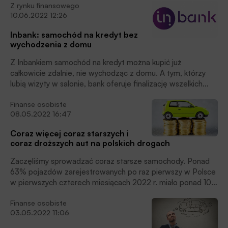
Z rynku finansowego
kilku firm pożyczkowych oferujących pożyczki online.
10.06.2022 12:26
Inbank: samochód na kredyt bez
wychodzenia z domu
Z Inbankiem samochód na kredyt można kupić już
całkowicie zdalnie, nie wychodząc z domu. A tym, którzy
lubią wizyty w salonie, bank oferuje finalizację wszelkich
formalności kredytowych i wyjechanie autem z salonu w
Finanse osobiste
ciągu zaledwie godziny.
08.05.2022 16:47
Coraz więcej coraz starszych i
coraz droższych aut na polskich drogach
Zaczęliśmy sprowadzać coraz starsze samochody. Ponad
63% pojazdów zarejestrowanych po raz pierwszy w Polsce
w pierwszych czterech miesiącach 2022 r. miało ponad 10
lat. Dla porównania na koniec 2021 r. wskaźnik ten wynosił
Finanse osobiste
niecałe 58%. Widzą to też firmy kredytujące zakup
03.05.2022 11:06
samochodów. Przeciętny wiek samochodu kupowanego na
kredyt w Cofidis po I kwartale 2022 r. przekroczył 8 lat,