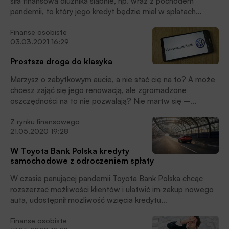
siła finansowa dłużnika słabnie, np. wraz z pochodem
pandemii, to który jego kredyt będzie miał w spłatach
pierwszeństwo, a który – „niech Najwyższy martwi się o
Finanse osobiste
niego”?
03.03.2021 16:29
Prostsza droga do klasyka
Marzysz o zabytkowym aucie, a nie stać cię na to? A może
chcesz zająć się jego renowacją, ale zgromadzone
oszczędności na to nie pozwalają? Nie martw się –
Volkswagen Bank, działający w Polsce jako oddział, oferuje
Z rynku finansowego
kredyt gotówkowy na zakup bądź renowację klasyka.
21.05.2020 19:28
W Toyota Bank Polska kredyty
samochodowe z odroczeniem spłaty
W czasie panującej pandemii Toyota Bank Polska chcąc
rozszerzać możliwości klientów i ułatwić im zakup nowego
auta, udostępnił możliwość wzięcia kredytu
samochodowego z odroczeniem spłaty. Zarówno klienci
Finanse osobiste
wybierający Kredyt SMARTPLAN, jak i Standard Kredyt