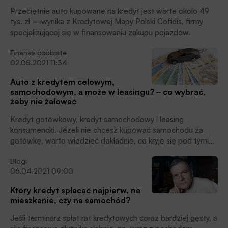
Polska.
Przeciętnie auto kupowane na kredyt jest warte około 49
tys. zł – wynika z Kredytowej Mapy Polski Cofidis, firmy
specjalizującej się w finansowaniu zakupu pojazdów.
Finanse osobiste
02.08.2021 11:34
Auto z kredytem celowym,
samochodowym, a może w leasingu? ‒ co wybrać,
żeby nie żałować
Kredyt gotówkowy, kredyt samochodowy i leasing
konsumencki. Jeżeli nie chcesz kupować samochodu za
gotówkę, warto wiedzieć dokładnie, co kryje się pod tymi
nazwami trzech rodzajów finansowania i z jakimi warunkami
Blogi
udzielenia środków w każdym z przypadków spotka się
06.04.2021 09:00
przyszły „kredytobiorca”, podkreślają eksperci Intrum.
Który kredyt spłacać najpierw, na
mieszkanie, czy na samochód?
Jeśli terminarz spłat rat kredytowych coraz bardziej gęsty, a