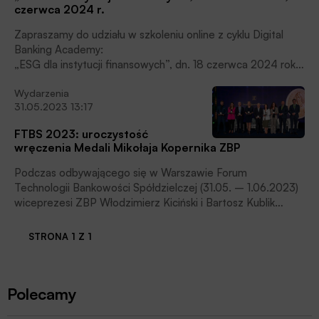
czerwca 2024 r.
Zapraszamy do udziału w szkoleniu online z cyklu Digital
Banking Academy:
„ESG dla instytucji finansowych”, dn. 18 czerwca 2024 roku.
Szanse i ryzyka związane z ESG, czyli ładem
Wydarzenia
środowiskowym, społecznym i korporacyjnym, mają coraz
31.05.2023 13:17
bardziej realny wpływ na biznes. Jak ESG zmieni sektor
bankowy i finansowanie firm?
FTBS 2023: uroczystość
wręczenia Medali Mikołaja Kopernika ZBP
Podczas odbywającego się w Warszawie Forum
Technologii Bankowości Spółdzielczej (31.05. – 1.06.2023)
wiceprezesi ZBP Włodzimierz Kiciński i Bartosz Kublik
wręczyli Medale Mikołaja Kopernika Związku Banków
Polskich.
STRONA 1 Z 1
Polecamy