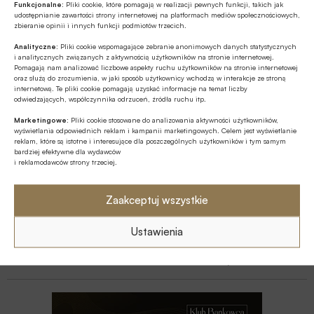
Funkcjonalne:
Pliki cookie, które pomagają w realizacji pewnych funkcji, takich jak
udostępnianie zawartości strony internetowej na platformach mediów społecznościowych,
Z RYNKU FINANSOWEGO
zbieranie opinii i innych funkcji podmiotów trzecich.
Branża leasingowa o inwestycjach w
Analityczne:
Pliki cookie wspomagające zebranie anonimowych danych statystycznych
polskiej gospodarce, programie SAFE i
i analitycznych związanych z aktywnością użytkowników na stronie internetowej.
Pomagają nam analizować liczbowe aspekty ruchu użytkowników na stronie internetowej
polityce dual use
oraz służą do zrozumienia, w jaki sposób użytkownicy wchodzą w interakcje ze stroną
internetową. Te pliki cookie pomagają uzyskać informacje na temat liczby
GOSPODARKA
odwiedzających, współczynnika odrzuceń, źródła ruchu itp.
W lipcu ’26 wzrosła stopa bezrobocia w
Marketingowe:
Pliki cookie stosowane do analizowania aktywności użytkowników,
Polsce
wyświetlania odpowiednich reklam i kampanii marketingowych. Celem jest wyświetlanie
reklam, które są istotne i interesujące dla poszczególnych użytkowników i tym samym
bardziej efektywne dla wydawców
GOSPODARKA
i reklamodawców strony trzeciej.
Efekt domina w gospodarce – firmy
szykują podwyżki, Polacy tną wydatki
Zaakceptuj wszystkie
Z RYNKU FINANSOWEGO
Ustawienia
Bank of America wydaje ćwierć mld
dolarów na odchudzanie pracowników