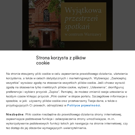
Strona korzysta z plików
cookie
Najnowsze
Na stronie stosujemy pliki cookie w celu zapewnienie prawidłowego działania, ułatwienia
korzystania, a także w celach statystycznych i marketingowych. Wybierając „Zaakceptuj
wszystkie” wyrażasz zgodę na stosowanie wszystkich plików cookie. Jeśli chcesz wyrazić
zgodę na stosowanie tylko niektórych plików cookie, wybierz „Ustawienia”, skonfiguruj
EDUKACJA FINANSOWA
preferencje i wybierz przycisk „Zapisz”. Pamiętaj, że możesz zmienić swoje ustawienia w
Przedszkole to kluczowy etap – to
każdym czasie klikając przycisk „Pliki cookie” w stopce portalu. Szczegółowe informacje o
sposobie, w jaki używamy plików cookie oraz przetwarzamy Twoje dane, a także o
wtedy dzieci zapamiętują wiedzę
przysługujących Ci prawach, odnajdziesz w
Polityce prywatności
.
finansową łatwiej i szybciej
Niezbędne:
Pliki cookie niezbędne do prawidłowego działania strony internetowej,
MULTIMEDIA
zapewniające podstawowe funkcje i zabezpieczenia strony umożliwiające, m.in.
wykorzystywanie podstawowych funkcji takich jak nawigacja na stronie internetowej, czy
Jakie są zalety fazy Discovery?
tez dostęp do jej obszarów wymagających uwierzytelnienia.