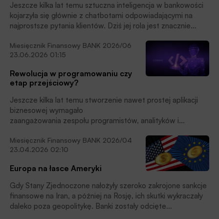
Jeszcze kilka lat temu sztuczna inteligencja w bankowości
kojarzyła się głównie z chatbotami odpowiadającymi na
najprostsze pytania klientów. Dziś jej rola jest znacznie
szersza.
Miesięcznik Finansowy BANK 2026/06
23.06.2026 01:15
Rewolucja w programowaniu czy
etap przejściowy?
Jeszcze kilka lat temu stworzenie nawet prostej aplikacji
biznesowej wymagało
zaangażowania zespołu programistów, analityków i
testerów. Dziś coraz częściej
Miesięcznik Finansowy BANK 2026/04
słyszymy, że aplikacje można wyklikać bez znajomości
23.04.2026 02:10
języków programowania. Za tym
trendem stoją technologie określane jako low-code i no-
Europa na łasce Ameryki
code, które w ostatnich latach
stały się jednym z najważniejszych kierunków rozwoju rynku
Gdy Stany Zjednoczone nałożyły szeroko zakrojone sankcje
IT.
finansowe na Iran, a później na Rosję, ich skutki wykraczały
daleko poza geopolitykę. Banki zostały odcięte
od systemów rozliczeniowych, transakcje zamarły, a całe