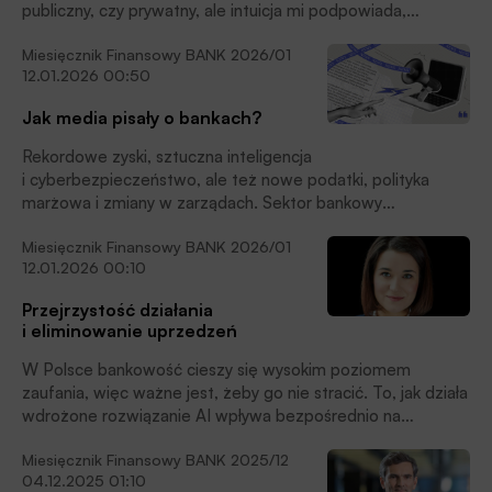
publiczny, czy prywatny, ale intuicja mi podpowiada,
że i wśród firm mamy już do czynienia z ożywieniem.
Miesięcznik Finansowy BANK 2026/01
A skoro tak, to można się spodziewać kontynuacji trendu.
12.01.2026 00:50
Z kolei wzrost eksportu przyspieszył do 6% po kilku
kwartałach stagnacji. To sugeruje, że i w 2026 r. możemy
Jak media pisały o bankach?
spodziewać się wyższej dynamiki niż dotychczas – uważa
Witold Orłowski, profesor nauk ekonomicznych, główny
Rekordowe zyski, sztuczna inteligencja
doradca ekonomiczny PwC, nauczyciel akademicki
i cyberbezpieczeństwo, ale też nowe podatki, polityka
i publicysta. Rozmawiał z nim Jan Bolanowski.
marżowa i zmiany w zarządach. Sektor bankowy
w minionym roku często trafiał na łamy prasowe
Miesięcznik Finansowy BANK 2026/01
i wywoływał gorącą dyskusję w mediach
12.01.2026 00:10
społecznościowych. Która marka banku wyszła na tym
najlepiej?
Przejrzystość działania
i eliminowanie uprzedzeń
W Polsce bankowość cieszy się wysokim poziomem
zaufania, więc ważne jest, żeby go nie stracić. To, jak działa
wdrożone rozwiązanie AI wpływa bezpośrednio na
postrzeganie instytucji, która tę technologię stosuje.
Miesięcznik Finansowy BANK 2025/12
W związku z tym banki w Polsce bardzo zwracają uwagę na
04.12.2025 01:10
etyczną stronę wdrożeń – podkreśla Anna Krajewska,