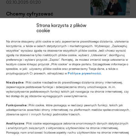
02.10.2025 01:20
stanowisk na automatyzację. Stawia to działy HR przed
trudnym wyborem: jak przeprowadzić restrukturyzację
Chcemy cyfryzować
zatrudnienia etycznie i skutecznie, minimalizując masowe
przedsiębiorców
zwolnienia.
Strona korzysta z plików
cookie
O tym, na jakim etapie w Polsce znajduje się rewolucja
bezgotówkowa, o fundamentach nowej strategii Fundacji
Na stronie stosujemy pliki cookie w celu zapewnienie prawidłowego działania, ułatwienia
Polska Bezgotówkowa oraz o tym, jaki wpływ na jej
korzystania, a także w celach statystycznych i marketingowych. Wybierając „Zaakceptuj
tworzenie miały wydarzenia za wschodnią granicą, mówi
wszystkie” wyrażasz zgodę na stosowanie wszystkich plików cookie. Jeśli chcesz wyrazić
Miesięcznik Finansowy BANK 2025/10
zgodę na stosowanie tylko niektórych plików cookie, wybierz „Ustawienia”, skonfiguruj
Joanna Erdman, prezeska Fundacji. Rozmawiał z nią Jan
preferencje i wybierz przycisk „Zapisz”. Pamiętaj, że możesz zmienić swoje ustawienia w
01.10.2025 01:00
Bolanowski.
każdym czasie klikając przycisk „Pliki cookie” w stopce portalu. Szczegółowe informacje o
sposobie, w jaki używamy plików cookie oraz przetwarzamy Twoje dane, a także o
O pieniądzach rozmawiajmy
przysługujących Ci prawach, odnajdziesz w
Polityce prywatności
.
z dziećmi jak najwcześniej
Niezbędne:
Pliki cookie niezbędne do prawidłowego działania strony internetowej,
zapewniające podstawowe funkcje i zabezpieczenia strony umożliwiające, m.in.
Wystrzegajmy się okazywania przy dziecku niepokoju
wykorzystywanie podstawowych funkcji takich jak nawigacja na stronie internetowej, czy
związanego z brakiem pieniędzy czy przekonania, że
tez dostęp do jej obszarów wymagających uwierzytelnienia.
pieniądze dają prestiż i pozycję. Zamiast tego uczmy, jak
Funkcjonalne:
Pliki cookie, które pomagają w realizacji pewnych funkcji, takich jak
korzystać z pieniędzy jako narzędzia, bo taka wiedza jest
udostępnianie zawartości strony internetowej na platformach mediów społecznościowych,
Miesięcznik Finansowy BANK 2025/09
potrzebna w codziennym życiu. Jest to też temat, który
zbieranie opinii i innych funkcji podmiotów trzecich.
15.09.2025 01:20
po prostu jest dla dzieci ciekawy. Dlatego dobrze jest
Analityczne:
Pliki cookie wspomagające zebranie anonimowych danych statystycznych
zaczynać rozmowy z dziećmi o pieniądzach jak
i analitycznych związanych z aktywnością użytkowników na stronie internetowej.
Czy nowy produkt rozkręci
Pomagają nam analizować liczbowe aspekty ruchu użytkowników na stronie internetowej
najwcześniej – podkreśla dr Agata Trzcińska, psycholog