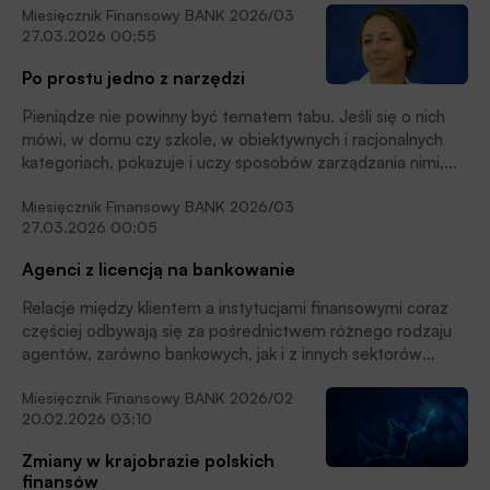
Miesięcznik Finansowy BANK 2026/03
gospodarki niemal natychmiast odczuły wstrząs. Kontrola
27.03.2026 00:55
nad globalnym systemem finansowym jest jedną
z najskuteczniejszych broni w niemilitarnym arsenale USA.
Po prostu jedno z narzędzi
Problem w tym, że równie łatwo jak w autorytarne reżimy
może ona zostać wycelowana w europejskie demokracje.
Pieniądze nie powinny być tematem tabu. Jeśli się o nich
mówi, w domu czy szkole, w obiektywnych i racjonalnych
kategoriach, pokazuje i uczy sposobów zarządzania nimi,
to nie generujemy fantazji z nimi związanych. Najlepiej
Miesięcznik Finansowy BANK 2026/03
by było, by w naszym postrzeganiu pieniądze były tym,
27.03.2026 00:05
czym w realności są – środkiem, narzędziem – wyjaśnia
dr Joanna Heidtman, psycholog, trener biznesu, doradca i
Agenci z licencją na bankowanie
coach. Rozmawiał z nią Jan Bolanowski.
Relacje między klientem a instytucjami finansowymi coraz
częściej odbywają się za pośrednictwem różnego rodzaju
agentów, zarówno bankowych, jak i z innych sektorów
rynku. Coraz częściej są to agenci AI.
Miesięcznik Finansowy BANK 2026/02
20.02.2026 03:10
Zmiany w krajobrazie polskich
finansów