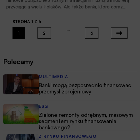
filmowe połączone z różnymi atrakcjami i luźną atmosferą
przyciągają wielu Polaków. Ale także banki, które coraz
częściej stają się jednymi ze sponsorów tych wydarzeń.
Dlaczego instytucje finansowe, kojarzone raczej z powagą,
STRONA 1 Z 6
procedurami i kredytami hipotecznymi, inwestują we
…
wspieranie kultury popularnej i chcą być z nią kojarzone?
1
2
6
Polecamy
MULTIMEDIA
Banki mogą bezpośrednio finansować
przemysł zbrojeniowy
ESG
Zielone remonty odrębnym, masowym
segmentem rynku finansowania
bankowego?
Z RYNKU FINANSOWEGO