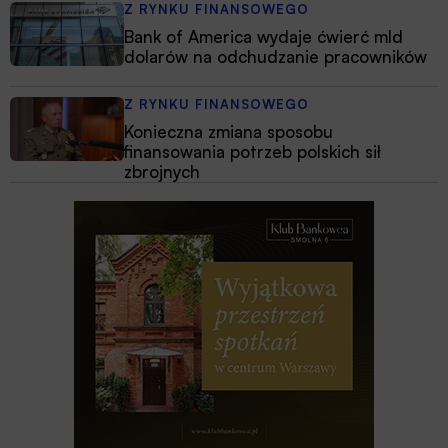
Z RYNKU FINANSOWEGO
Bank of America wydaje ćwierć mld
dolarów na odchudzanie pracowników
Z RYNKU FINANSOWEGO
Konieczna zmiana sposobu
finansowania potrzeb polskich sił
zbrojnych