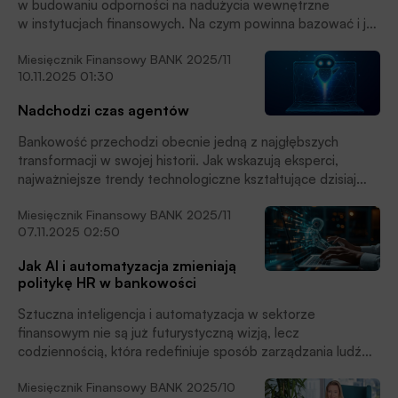
w budowaniu odporności na nadużycia wewnętrzne
w instytucjach finansowych. Na czym powinna bazować i jak
skutecznie wykrywać ewentualne nadużycia w zespole?
Miesięcznik Finansowy BANK 2025/11
10.11.2025 01:30
Nadchodzi czas agentów
Bankowość przechodzi obecnie jedną z najgłębszych
transformacji w swojej historii. Jak wskazują eksperci,
najważniejsze trendy technologiczne kształtujące dzisiaj
sektor bankowy obejmują szerokie zastosowanie sztucznej
Miesięcznik Finansowy BANK 2025/11
inteligencji, rozwój technologii chmurowych,
07.11.2025 02:50
hiperautomatyzację oraz blockchain. Te zjawiska nie tylko
zmieniają sposób działania instytucji finansowych, ale
Jak AI i automatyzacja zmieniają
również redefiniują doświadczenia klientów i model relacji
politykę HR w bankowości
z bankiem.
Sztuczna inteligencja i automatyzacja w sektorze
finansowym nie są już futurystyczną wizją, lecz
codziennością, która redefiniuje sposób zarządzania ludźmi.
Prognozy wskazują na olbrzymie zyski z adopcji AI,
Miesięcznik Finansowy BANK 2025/10
równocześnie sygnalizując znaczną podatność części