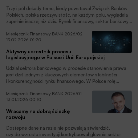
Trzy i pół dekady temu, kiedy powstawał Związek Banków
Polskich, polska rzeczywistość, na każdym polu, wyglądała
zupełnie inaczej niż dziś. Rynek finansowy, sektor bankowy,
a nawet to, jak Polacy na co dzień korzystają ze swoich
Miesięcznik Finansowy BANK 2026/02
pieniędzy, doznały w tym czasie iście kopernikańskiego
19.02.2026 01:20
przewrotu.
Aktywny uczestnik procesu
legislacyjnego w Polsce i Unii Europejskiej
Udział sektora bankowego w procesie stanowienia prawa
jest dziś jednym z kluczowych elementów stabilności
i konkurencyjności rynku finansowego. W Polsce rolę
instytucjonalnego reprezentanta banków odgrywa Związek
Miesięcznik Finansowy BANK 2026/01
Banków Polskich, który od lat uczestniczy w pracach
13.01.2026 00:10
legislacyjnych zarówno na poziomie krajowym, jak i unijnym,
łącząc funkcje eksperckie, koordynacyjne oraz
Wracamy na dobrą ścieżkę
reprezentacyjne.
rozwoju
Dostępne dane na razie nie pozwalają stwierdzić,
czy do wzrostu inwestycji kontrybuował głównie sektor