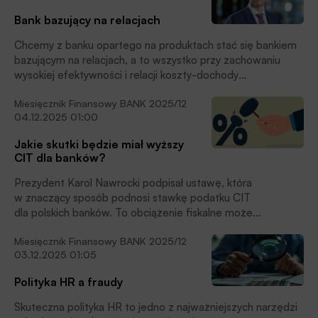
zastępca dyrektora Działu Doradztwa Biznesowego Asseco
Bank bazujący na relacjach
Poland. Rozmawiał z nią Jan Bolanowski.
Chcemy z banku opartego na produktach stać się bankiem
bazującym na relacjach, a to wszystko przy zachowaniu
wysokiej efektywności i relacji koszty-dochody
na poziomie 37%, by zachować dobrą kondycję banku –
Miesięcznik Finansowy BANK 2025/12
mówi António Pinto Júnior, członek zarządu Banku
04.12.2025 01:00
Millennium. Rozmawiał z nim Jan Bolanowski.
Jakie skutki będzie miał wyższy
CIT dla banków?
Prezydent Karol Nawrocki podpisał ustawę, która
w znaczący sposób podnosi stawkę podatku CIT
dla polskich banków. To obciążenie fiskalne może
ograniczyć zdolność sektora bankowego do finansowania
Miesięcznik Finansowy BANK 2025/12
potrzeb gospodarki i samorządów.
03.12.2025 01:05
Polityka HR a fraudy
Skuteczna polityka HR to jedno z najważniejszych narzędzi