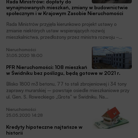
Rada Ministrów: dopłaty do
wynajmowanych mieszkań, zmiany w budownictwie
społecznym i w Krajowym Zasobie Nieruchomości
Rada Ministrów przyjęła kierunkowo projekt ustawy o
zmianie niektórych ustaw wspierających rozwój
mieszkalnictwa, przedłożony przez ministra rozwoju ‒
czytamy w komunikacie Centrum Informacyjnego Rządu
Nieruchomości
Kancelarii Prezesa Rady Ministrów.
31.05.2020 18:00
PFR Nieruchomości: 108 mieszkań
w Świdniku bez poślizgu, będą gotowe w 2021 r.
Blisko 1800 m3 betonu, 77 to stali zbrojeniowej i 34 tony
zaprawy murarskiej – powstaje osiedle mieszkaniowe przy
ul. Gen. S. Roweckiego „Grota” w Świdniku. Na
uruchomionej w IV kwartale 2019 roku budowie wzniesiono
Nieruchomości
już połowę ścian konstrukcyjnych. Osiedle będzie gotowe
25.05.2020 14:28
latem 2021 roku.
Kredyty hipoteczne najtańsze w
historii