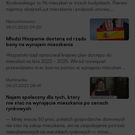
Krudowskiego to 96 mieszkań w trzech budynkach. Pierwsi
najemcy obejrzeli już mieszkania i podpisali umowy.
Niebawem osiedle wypełni się nowymi mieszkańcami, a plac
Nieruchomości
zabaw ugości dzieci ‒ czytamy w komunikacie prasowym
28.01.2022 09:20
PFR Nieruchomości.
Młodzi Hiszpanie dostaną od rządu
bony na wynajem mieszkania
Hiszpański rząd opracował krajowy plan dostępu do
mieszkań na lata 2022 ‒ 2025. Wśród rozwiązań
przewidziano m.in. bon na pomoc w wynajęciu mieszkań w
wysokości 250 euro miesięcznie. Będzie on dostępny przez
Multimedia
okres dwóch lat dla osób w wieku 18 ‒ 35 lat, które
06.01.2022 08:41
spełniają określone warunki. Szacuje się, że z tej pomocy
może skorzystać do 70 tysięcy beneficjentów.
Najem społeczny dla tych, który
nie stać na wynajęcie mieszkania po cenach
rynkowych
– Mniej więcej 60 proc. polskich gospodarstw domowych
nie stać na zakup mieszkania, ani na zaspokojenie potrzeb
mieszkaniowych na warunkach rynkowych – mówi