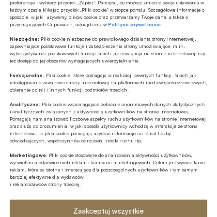
spowodują, że na dofinansowanie będzie można liczyć
preferencje i wybierz przycisk „Zapisz”. Pamiętaj, że możesz zmienić swoje ustawienia w
zarabiając nawet więcej niż średnia krajowa. Chodzi o
każdym czasie klikając przycisk „Pliki cookie” w stopce portalu. Szczegółowe informacje o
sposobie, w jaki używamy plików cookie oraz przetwarzamy Twoje dane, a także o
Nieruchomości
dofinansowanie w przeciętnej wysokości około 300 złotych
przysługujących Ci prawach, odnajdziesz w
Polityce prywatności
.
17.05.2019 13:26
miesięcznie wypłacanych przez maksymalnie 15 lat. To
Niezbędne:
Pliki cookie niezbędne do prawidłowego działania strony internetowej,
średnio 54 tysiące złotych na beneficjenta.
Mieszkanie Plus: więcej najemców
zapewniające podstawowe funkcje i zabezpieczenia strony umożliwiające, m.in.
wykorzystywanie podstawowych funkcji takich jak nawigacja na stronie internetowej, czy
skorzysta z dopłat do czynszów
tez dostęp do jej obszarów wymagających uwierzytelnienia.
Nowelizacja ustawy o KZN uchwalona w czwartek przez
Funkcjonalne:
Pliki cookie, które pomagają w realizacji pewnych funkcji, takich jak
udostępnianie zawartości strony internetowej na platformach mediów społecznościowych,
Sejm, wprowadzi także korzystne zmiany w programie
zbieranie opinii i innych funkcji podmiotów trzecich.
Mieszkanie na Start. Po wejściu w życie nowych przepisów
dopłaty do czynszów będę przysługiwały większej liczbie
Analityczne:
Pliki cookie wspomagające zebranie anonimowych danych statystycznych
i analitycznych związanych z aktywnością użytkowników na stronie internetowej.
Nieruchomości
najemców.
Pomagają nam analizować liczbowe aspekty ruchu użytkowników na stronie internetowej
23.07.2018 09:05
oraz służą do zrozumienia, w jaki sposób użytkownicy wchodzą w interakcje ze stroną
internetową. Te pliki cookie pomagają uzyskać informacje na temat liczby
Specustawa mieszkaniowa trafiła
odwiedzających, współczynnika odrzuceń, źródła ruchu itp.
do Senatu
Marketingowe:
Pliki cookie stosowane do analizowania aktywności użytkowników,
wyświetlania odpowiednich reklam i kampanii marketingowych. Celem jest wyświetlanie
Ustawa o ułatwieniach w realizacji inwestycji
reklam, które są istotne i interesujące dla poszczególnych użytkowników i tym samym
mieszkaniowych tzw. specustawa mieszkaniowa po
bardziej efektywne dla wydawców
i reklamodawców strony trzeciej.
przyjęciu przez Sejm jest rozpatrywana przez Senat,
podało Ministerstwo Inwestycji i Rozwoju (MIiR).
Nieruchomości
Najważniejsze rozwiązania to skrócenie przygotowania
Zaakceptuj wszystkie
18.04.2018 17:00