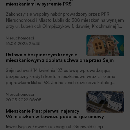
mieszkaniami w systemie PRS
Zakończył się wspólny nabór prowadzony przez PFR
Nieruchomości i Miasto Lublin do 388 mieszkań na wynajem
przy ul. Lubelskich Olimpijczyków 1, dawniej Krochmalnej 13.
To pierwsze osiedle PRS (private rented sector) w Lublinie.
Nieruchomości
Po dużym zainteresowaniu ofertą rozpoczął się kolejny
16.04.2023 23:45
etap – pierwsi przyszli mieszkańcy wybierają swoje lokale i
przygotowują się do przeprowadzki. To moment, w którym
Ustawa o bezpiecznym kredycie
nowe osiedle zaczyna przechodzić z etapu inwestycji do
mieszkaniowym z dopłatą uchwalona przez Sejm
etapu codziennego życia, czytamy w komunikacie
prasowym.
Sejm uchwalił 14 kwietnia ’23 ustawę wprowadzającą
bezpieczny kredyt i konto mieszkaniowe wraz z trzema
poprawkami klubu PiS. Jedna z nich rozszerza katalog
uprawnionych do wzięcia preferencyjnego kredytu o osoby,
Nieruchomości
które odziedziczyły mieszkania i zbyły je przed osiągnięciem
20.03.2022 08:05
pełnoletności.
Mieszkanie Plus: pierwsi najemcy
96 mieszkań w Łowiczu podpisali już umowy
Inwestycja w Łowiczu u zbiegu ul. Grunwaldzkiej i