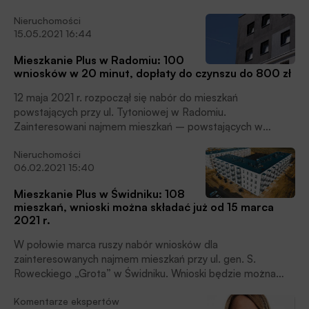
Magdalena Ruszkowska-Cieślak, prezeska zarządu Fundacji
Nieruchomości
Habitat for Humanity Poland. Rozwiązaniem dla tej grupy
15.05.2021 16:44
jest najem społeczny wspierany przez społeczne agencje
najmu. Mimo że w ubiegłym roku przyjęte zostały
Mieszkanie Plus w Radomiu: 100
rozwiązania prawne w tym zakresie, rynek wciąż rozwija się
wniosków w 20 minut, dopłaty do czynszu do 800 zł
zbyt wolno. Szansą na jego przyspieszenie może być unijny
program Fala Renowacji i zagospodarowanie pustostanów
12 maja 2021 r. rozpoczął się nabór do mieszkań
na cele mieszkaniowe.
powstających przy ul. Tytoniowej w Radomiu.
Zainteresowani najmem mieszkań – powstających w
ramach rynkowej części rządowego programu
Nieruchomości
mieszkaniowego – będą mogli składać wnioski za
06.02.2021 15:40
pośrednictwem stron internetowych www.radom.mdr.pl i
www.radom.pl. Nabór potrwa do 31 maja. Pierwsze umowy
Mieszkanie Plus w Świdniku: 108
najmu będą zawierane w czwartym kwartale 2021 roku,
mieszkań, wnioski można składać już od 15 marca
informuje PFR Nieruchomości.
2021 r.
W połowie marca ruszy nabór wniosków dla
zainteresowanych najmem mieszkań przy ul. gen. S.
Roweckiego „Grota” w Świdniku. Wnioski będzie można
złożyć za pośrednictwem strony internetowej
Komentarze ekspertów
www.swidnik.mdr.pl. Nabór do mieszkań będzie składał się z