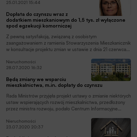
25.01.2021 15:44
dwóch etapów.
Dopłata do czynszu wraz z
dodatkiem mieszkaniowym do 1,5 tys. zł wyłączone
spod egzekucji komorniczej
Z pewną satysfakcją, związaną z osobistym
zaangażowaniem z ramienia Stowarzyszenia Mieszkanicznik
w konsultacje projektu zmian w ustawie z dnia 21 czerwca
2001 roku o dodatkach mieszkaniowych (t.j. ustawy Dz.U. z
Nieruchomości
2019 r poz. 2133) odnotowujemy powstanie przepisów
28.07.2020 16:32
odpowiadających potrzebie wyjątkowego czasu, które
kierują pomoc finansową w postaci dopłat do czynszów z
Będą zmiany we wsparciu
Funduszu Covid w stronę najemców ‒ pisze w komentarzu
mieszkalnictwa, m.in. dopłaty do czynszu
dla aleBank.pl Magdalena Tylipska, radca prawny, ekspert
Stowarzyszenia Mieszkanicznik.
Rada Ministrów przyjęła projekt ustawy o zmianie niektórych
ustaw wspierających rozwój mieszkalnictwa, przedłożony
przez ministra rozwoju, podało Centrum Informacyjne
Rządu.
Nieruchomości
23.07.2020 20:37