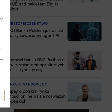
Rady UE nad pakietem Digital
Omnibus
cji
CYBERBEZPIECZEŃSTWO
W PKO Banku Polskim już działa
pierwszy suwerenny agent AI
ych
ESG
Ekonomiści banku BNP Paribas o
 na
wpływie zmian demograficznych
na polski rynek pracy
Z RYNKU FINANSOWEGO
Autopay o polskim rynku
płatności online na tle rozwiązań
europejskich