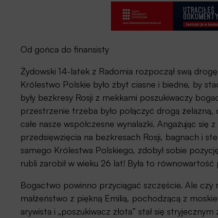
Od gońca do finansisty
Żydowski 14-latek z Radomia rozpoczął swą drogę 
Królestwo Polskie było zbyt ciasne i biedne, by sta
były bezkresy Rosji z mekkami poszukiwaczy boga
przestrzenie trzeba było połączyć drogą żelazną, c
całe nasze współczesne wynalazki. Angażując się 
przedsięwzięcia na bezkresach Rosji, bagnach i s
samego Królestwa Polskiego, zdobył sobie pozycję w
rubli zarobił w wieku 26 lat! Była to równowartość 
Bogactwo powinno przyciągać szczęście. Ale czy 
małżeństwo z piękną Emilią, pochodzącą z moskie
arywista i „poszukiwacz złota” stał się stryjeczny