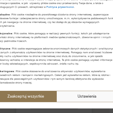
rmacje o sposobie, w jaki używamy plików cookie oraz przetwarzamy Twoje dane, a także o
yznanie uprawnień dostępu do artykułu/wydania na
ysługujących Ci prawach, odnajdziesz w
Polityce prywatności
.
enia plików Cookies).
ezbędne:
Pliki cookie niezbędne do prawidłowego działania strony internetowej, zapewniające
stawowe funkcje i zabezpieczenia strony umożliwiające, m.in. wykorzystywanie podstawowych funk
ch jak nawigacja na stronie internetowej, czy tez dostęp do jej obszarów wymagających
line
:
rzytelnienia.
kcjonalne:
Pliki cookie, które pomagają w realizacji pewnych funkcji, takich jak udostępnianie
gowania się na konto typu BANKOWIEC, STUDENT
rtości strony internetowej na platformach mediów społecznościowych, zbieranie opinii i innych
cji podmiotów trzecich.
lityczne:
Pliki cookie wspomagające zebranie anonimowych danych statystycznych i analityczn
ązanych z aktywnością użytkowników na stronie internetowej. Pomagają nam analizować liczbowe
kty ruchu użytkowników na stronie internetowej oraz służą do zrozumienia, w jaki sposób
Wyślij SMSa o treści
kownicy wchodzą w interakcje ze stroną internetową. Te pliki cookie pomagają uzyskać informacje
t liczby odwiedzających, współczynnika odrzuceń, źródła ruchu itp.
PLAQC.6MEJ
ketingowe:
Pliki cookie stosowane do analizowania aktywności użytkowników, wyświetlania
na numer
wiednich reklam i kampanii marketingowych. Celem jest wyświetlanie reklam, które są istotne i
eresujące dla poszczególnych użytkowników i tym samym bardziej efektywne dla wydawców
91900
klamodawców strony trzeciej.
Koszt wysłania SMSa to
19
zł
netto (
23.37
zł z VAT)
Zaakceptuj wszystkie
Ustawienia