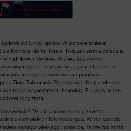
życiową od funkcji gońca. W połowie stulecia
ć się Klondike lub Kalifornią. Taką zaś ziemią obiecaną
ctw nad Newą i Moskwą. Wielkie, bezkresne
o w owym czasie znaczyło więcej niż internet i te
z niewyobrażalnym uporem w owe pionierskie
tepach Ziem Zabranych (Rzeczypospolitej), a wkrótce
ybitnego organizatora i finansisty. Pierwszy milion
półtorej tony złota.
rzeczywiście? Dzięki sukcesom mógł zawrzeć
wskiej gałęzi wielkich Kronenbergów. W ten sposób
m zięciem samego wielkiego Leopolda. Tenże zaś został