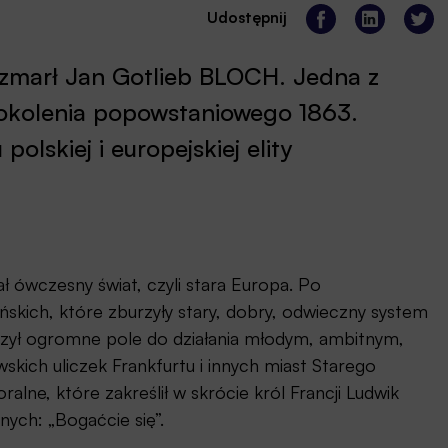
Udostępnij
t zmarł Jan Gotlieb BLOCH. Jedna z
okolenia popowstaniowego 1863.
olskiej i europejskiej elity
ł ówczesny świat, czyli stara Europa. Po
ńskich, które zburzyły stary, dobry, odwieczny system
zył ogromne pole do działania młodym, ambitnym,
skich uliczek Frankfurtu i innych miast Starego
ne, które zakreślił w skrócie król Francji Ludwik
ych: „Bogaćcie się”.