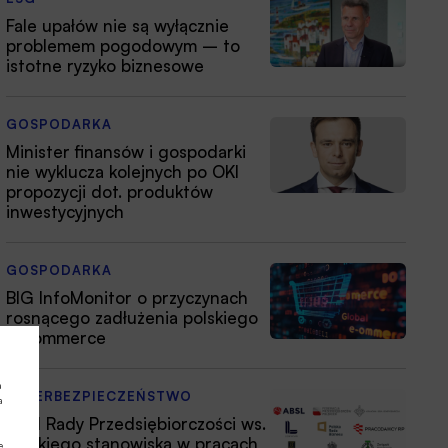
Fale upałów nie są wyłącznie
problemem pogodowym – to
istotne ryzyko biznesowe
GOSPODARKA
Minister finansów i gospodarki
nie wyklucza kolejnych po OKI
propozycji dot. produktów
inwestycyjnych
GOSPODARKA
BIG InfoMonitor o przyczynach
rosnącego zadłużenia polskiego
e-commerce
a
CYBERBEZPIECZEŃSTWO
a
Apel Rady Przedsiębiorczości ws.
polskiego stanowiska w pracach
e