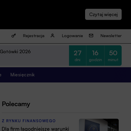
Rejestracja
Logowanie
Newsletter
 Gotówki 2026
27
16
50
dni
godzin
minut
e
Miesięcznik
Polecamy
Z RYNKU FINANSOWEGO
Dla firm łagodniejsze warunki