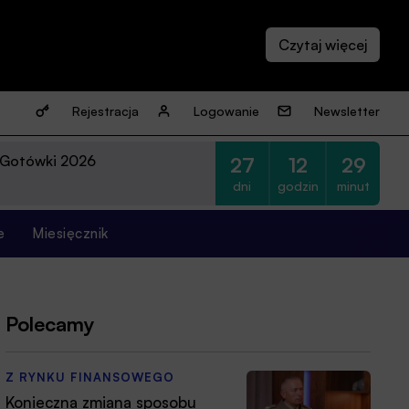
Rejestracja
Logowanie
Newsletter
 Gotówki 2026
27
12
29
dni
godzin
minut
e
Miesięcznik
Polecamy
Z RYNKU FINANSOWEGO
Konieczna zmiana sposobu