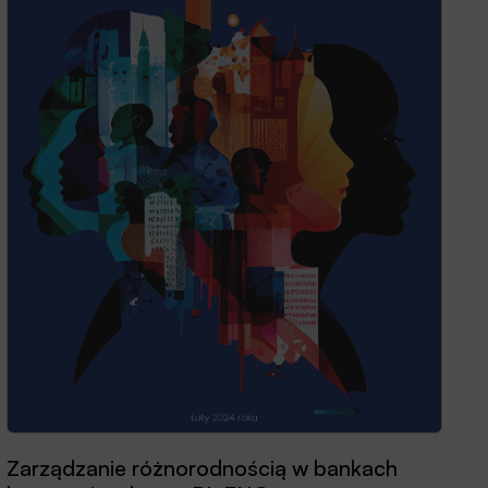
Zarządzanie różnorodnością w bankach
Przewodnik dobrych praktyk 2025