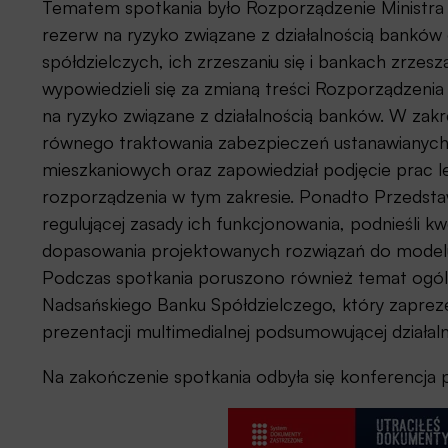
Tematem spotkania było Rozporządzenie Ministra 
rezerw na ryzyko związane z działalnością bankó
spółdzielczych, ich zrzeszaniu się i bankach zrzes
wypowiedzieli się za zmianą treści Rozporządzenia
na ryzyko związane z działalnością banków. W zakre
równego traktowania zabezpieczeń ustanawianych
mieszkaniowych oraz zapowiedział podjęcie prac l
rozporządzenia w tym zakresie. Ponadto Przedstaw
regulującej zasady ich funkcjonowania, podnieśli k
dopasowania projektowanych rozwiązań do modelu 
Podczas spotkania poruszono również temat ogóln
Nadsańskiego Banku Spółdzielczego, który zaprez
prezentacji multimedialnej podsumowującej działa
Na zakończenie spotkania odbyła się konferencja 