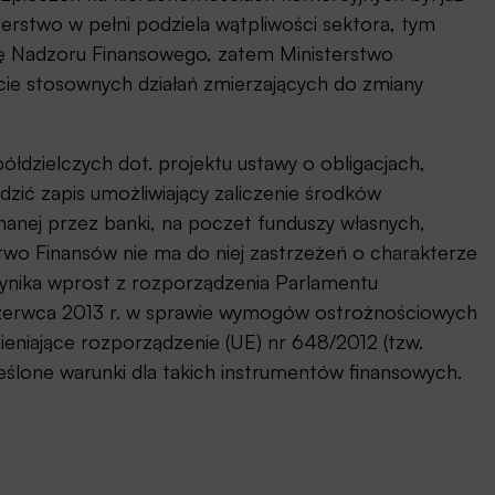
erstwo w pełni podziela wątpliwości sektora, tym
ę Nadzoru Finansowego, zatem Ministerstwo
cie stosownych działań zmierzających do zmiany
łdzielczych dot. projektu ustawy o obligacjach,
zić zapis umożliwiający zaliczenie środków
nanej przez banki, na poczet funduszy własnych,
two Finansów nie ma do niej zastrzeżeń o charakterze
ynika wprost z rozporządzenia Parlamentu
 czerwca 2013 r. w sprawie wymogów ostrożnościowych
zmieniające rozporządzenie (UE) nr 648/2012 (tzw.
eślone warunki dla takich instrumentów finansowych.