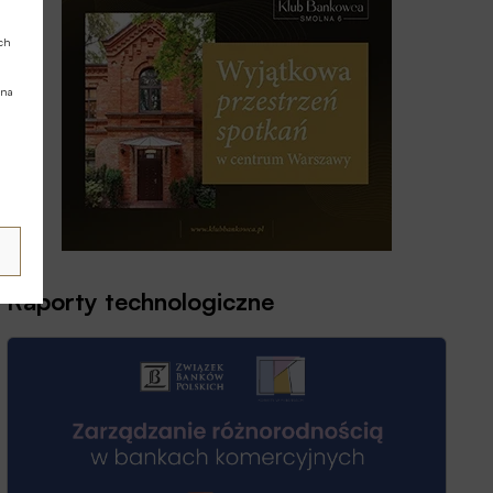
ych
 na
Raporty technologiczne