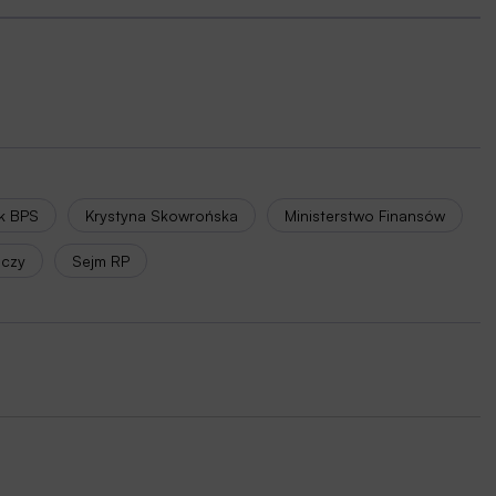
nk BPS
Krystyna Skowrońska
Ministerstwo Finansów
lczy
Sejm RP