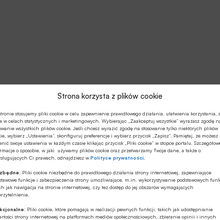
oszonych przez bankowców
Strona korzysta z plików cookie
w spółdzielczych zmian w rozporządzeniu Ministra
tronie stosujemy pliki cookie w celu zapewnienie prawidłowego działania, ułatwienia korzystania, 
e w celach statystycznych i marketingowych. Wybierając „Zaakceptuj wszystkie” wyrażasz zgodę n
yko związane z działalnością banków Minister
owanie wszystkich plików cookie. Jeśli chcesz wyrazić zgodę na stosowanie tylko niektórych plików
ie, wybierz „Ustawienia”, skonfiguruj preferencje i wybierz przycisk „Zapisz”. Pamiętaj, że możesz
go traktowania zabezpieczeń ustanawianych na
nić swoje ustawienia w każdym czasie klikając przycisk „Pliki cookie” w stopce portalu. Szczegółow
 kontekście kalkulacji okresów opóźnień w spłacie,
rmacje o sposobie, w jaki używamy plików cookie oraz przetwarzamy Twoje dane, a także o
ysługujących Ci prawach, odnajdziesz w
Polityce prywatności
.
erwy o wartość zabezpieczenia. Minister
ezbędne:
Pliki cookie niezbędne do prawidłowego działania strony internetowej, zapewniające
ających do zmiany przepisów rozporządzenia w tym
stawowe funkcje i zabezpieczenia strony umożliwiające, m.in. wykorzystywanie podstawowych funk
ch jak nawigacja na stronie internetowej, czy tez dostęp do jej obszarów wymagających
rzytelnienia.
kcjonalne:
Pliki cookie, które pomagają w realizacji pewnych funkcji, takich jak udostępnianie
rtości strony internetowej na platformach mediów społecznościowych, zbieranie opinii i innych