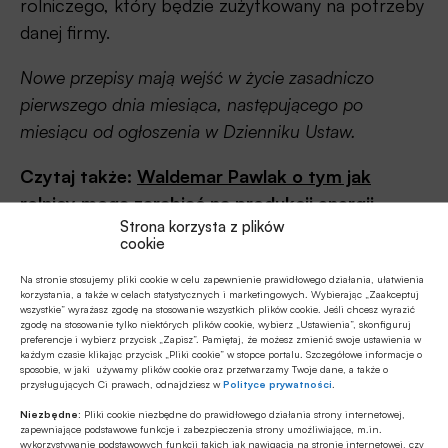
rolniczego, który będzie zużytkowany na potrzeby
danej firmy.
Nowe przepisy mają wejść w życie zasadniczo
pierwszego dnia miesiąca, następującego po
miesiącu od ogłoszenia w Dzienniku Ustaw.
Czytaj także:
Waldemar Pawlak o tym jak
rolnicy mogą zarabiać na produkcji energii
Strona korzysta z plików
cookie
Źródło:
PAP BIZNES
Na stronie stosujemy pliki cookie w celu zapewnienie prawidłowego działania, ułatwienia
korzystania, a także w celach statystycznych i marketingowych. Wybierając „Zaakceptuj
wszystkie” wyrażasz zgodę na stosowanie wszystkich plików cookie. Jeśli chcesz wyrazić
zgodę na stosowanie tylko niektórych plików cookie, wybierz „Ustawienia”, skonfiguruj
Udostępnij
preferencje i wybierz przycisk „Zapisz”. Pamiętaj, że możesz zmienić swoje ustawienia w
każdym czasie klikając przycisk „Pliki cookie” w stopce portalu. Szczegółowe informacje o
sposobie, w jaki używamy plików cookie oraz przetwarzamy Twoje dane, a także o
przysługujących Ci prawach, odnajdziesz w
Polityce prywatności
.
Niezbędne:
Pliki cookie niezbędne do prawidłowego działania strony internetowej,
zapewniające podstawowe funkcje i zabezpieczenia strony umożliwiające, m.in.
wykorzystywanie podstawowych funkcji takich jak nawigacja na stronie internetowej, czy