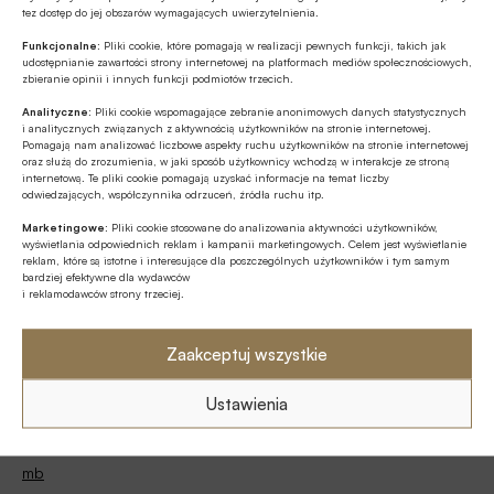
tez dostęp do jej obszarów wymagających uwierzytelnienia.
Tagi
Funkcjonalne:
Pliki cookie, które pomagają w realizacji pewnych funkcji, takich jak
udostępnianie zawartości strony internetowej na platformach mediów społecznościowych,
Biogazownie
Ceny prądu
zbieranie opinii i innych funkcji podmiotów trzecich.
Analityczne:
Pliki cookie wspomagające zebranie anonimowych danych statystycznych
Elektrownie wiatrowe
Energetyka wiatrowa
i analitycznych związanych z aktywnością użytkowników na stronie internetowej.
Pomagają nam analizować liczbowe aspekty ruchu użytkowników na stronie internetowej
oraz służą do zrozumienia, w jaki sposób użytkownicy wchodzą w interakcje ze stroną
Energia wiatrowa
Farmy wiatrowe
gminy
internetową. Te pliki cookie pomagają uzyskać informacje na temat liczby
odwiedzających, współczynnika odrzuceń, źródła ruchu itp.
Ministerstwo Klimatu i Środowiska
Marketingowe:
Pliki cookie stosowane do analizowania aktywności użytkowników,
wyświetlania odpowiednich reklam i kampanii marketingowych. Celem jest wyświetlanie
Nowelizacja ustawy
reklam, które są istotne i interesujące dla poszczególnych użytkowników i tym samym
bardziej efektywne dla wydawców
i reklamodawców strony trzeciej.
Odnawialne źródła energii / OZE
Rada Ministrów / Rząd
Samorządy
Wiatraki
Zaakceptuj wszystkie
Ustawienia
Autor
mb