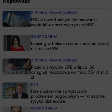
Najnowsze
Z RYNKU FINANSOWEGO
EBC o ewentualnym finansowaniu
wydatków obronnych przez NBP
GOSPODARKA
Leasing w Polsce rośnie znacznie silniej
niż nasze PKB
Z RYNKU FINANSOWEGO
Poziom aktywów OFE w lipcu ’26
osiągnął rekordową wartość 354,9 mld
zł
ESG
Fale upałów nie są wyłącznie
problemem pogodowym – to istotne
ryzyko biznesowe
GOSPODARKA