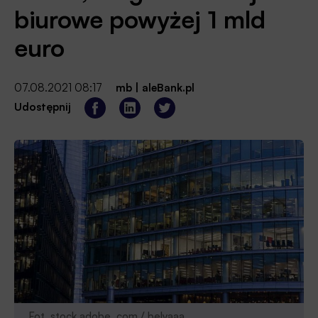
biurowe powyżej 1 mld
euro
07.08.2021 08:17
mb
|
aleBank.pl
Udostępnij
Fot. stock.adobe. com / belyaaa