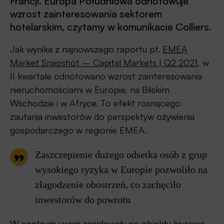
Francji. Europa Południowa odnotowuje
wzrost zainteresowania sektorem
hotelarskim, czytamy w komunikacie Colliers.
Jak wynika z najnowszego raportu pt.
EMEA
Market Snapshot – Capital Markets | Q2 2021
, w
II kwartale odnotowano wzrost zainteresowania
nieruchomościami w Europie, na Bliskim
Wschodzie i w Afryce. To efekt rosnącego
zaufania inwestorów do perspektyw ożywienia
gospodarczego w regionie EMEA.
Zaszczepienie dużego odsetka osób z grup
wysokiego ryzyka w Europie pozwoliło na
złagodzenie obostrzeń, co zachęciło
inwestorów do powrotu
W centrum uwagi znajdowały się obiekty biurowe,