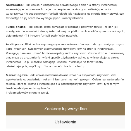
euro.
Niezbędne:
Pliki cookie niezbędne do prawidłowego działania strony internetowej,
zapewniające podstawowe funkcje i zabezpieczenia strony umożliwiające, m.in.
wykorzystywanie podstawowych funkcji takich jak nawigacja na stronie internetowej, czy
tez dostęp do jej obszarów wymagających uwierzytelnienia.
Funkcjonalne:
Pliki cookie, które pomagają w realizacji pewnych funkcji, takich jak
udostępnianie zawartości strony internetowej na platformach mediów społecznościowych,
zbieranie opinii i innych funkcji podmiotów trzecich.
Analityczne:
Pliki cookie wspomagające zebranie anonimowych danych statystycznych
i analitycznych związanych z aktywnością użytkowników na stronie internetowej.
Pomagają nam analizować liczbowe aspekty ruchu użytkowników na stronie internetowej
oraz służą do zrozumienia, w jaki sposób użytkownicy wchodzą w interakcje ze stroną
internetową. Te pliki cookie pomagają uzyskać informacje na temat liczby
odwiedzających, współczynnika odrzuceń, źródła ruchu itp.
Marketingowe:
Pliki cookie stosowane do analizowania aktywności użytkowników,
wyświetlania odpowiednich reklam i kampanii marketingowych. Celem jest wyświetlanie
reklam, które są istotne i interesujące dla poszczególnych użytkowników i tym samym
bardziej efektywne dla wydawców
‒ Oczekuje się, że tempo transakcji wzrośnie w
i reklamodawców strony trzeciej.
nadchodzącym kwartale, kiedy zniesione zostaną
ograniczenia w podróżowaniu.
Zaakceptuj wszystkie
Pierwsze efekty poluzowań już obserwujemy –
Ustawienia
inwestorzy, zwłaszcza z kontynentalnej Europy,