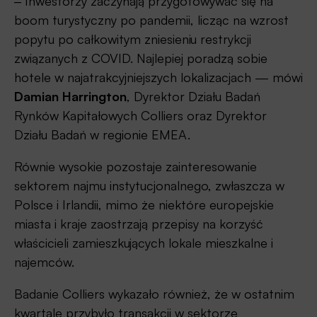
‒ Inwestorzy zaczynają przygotowywać się na
boom turystyczny po pandemii, licząc na wzrost
popytu po całkowitym zniesieniu restrykcji
związanych z COVID. Najlepiej poradzą sobie
hotele w najatrakcyjniejszych lokalizacjach — mówi
Damian Harrington
, Dyrektor Działu Badań
Rynków Kapitałowych Colliers oraz Dyrektor
Działu Badań w regionie EMEA.
Równie wysokie pozostaje zainteresowanie
sektorem najmu instytucjonalnego, zwłaszcza w
Polsce i Irlandii, mimo że niektóre europejskie
miasta i kraje zaostrzają przepisy na korzyść
właścicieli zamieszkujących lokale mieszkalne i
najemców.
Badanie Colliers wykazało również, że w ostatnim
kwartale przybyło transakcji w sektorze