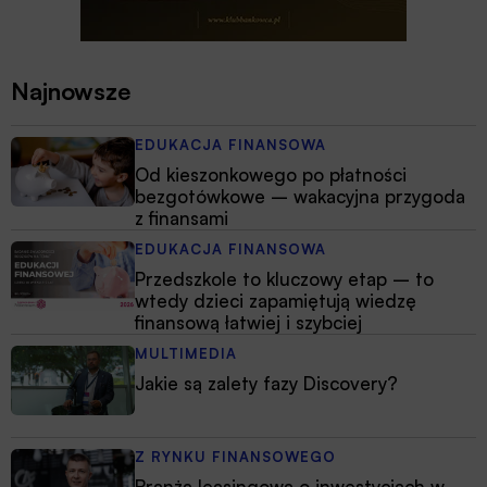
Najnowsze
EDUKACJA FINANSOWA
Od kieszonkowego po płatności
bezgotówkowe – wakacyjna przygoda
z finansami
EDUKACJA FINANSOWA
Przedszkole to kluczowy etap – to
wtedy dzieci zapamiętują wiedzę
finansową łatwiej i szybciej
MULTIMEDIA
Jakie są zalety fazy Discovery?
Z RYNKU FINANSOWEGO
Branża leasingowa o inwestycjach w