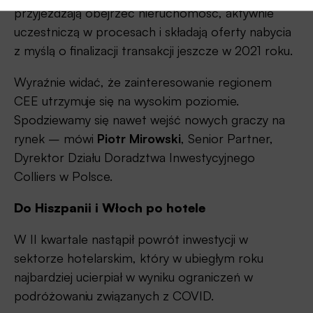
przyjeżdżają obejrzeć nieruchomość, aktywnie
uczestniczą w procesach i składają oferty nabycia
z myślą o finalizacji transakcji jeszcze w 2021 roku.
Wyraźnie widać, że zainteresowanie regionem
CEE utrzymuje się na wysokim poziomie.
Spodziewamy się nawet wejść nowych graczy na
rynek – mówi
Piotr Mirowski
, Senior Partner,
Dyrektor Działu Doradztwa Inwestycyjnego
Colliers w Polsce.
Do Hiszpanii i Włoch po hotele
W II kwartale nastąpił powrót inwestycji w
sektorze hotelarskim, który w ubiegłym roku
najbardziej ucierpiał w wyniku ograniczeń w
podróżowaniu związanych z COVID.