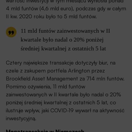
wartość inwestycji w tym miesiącu wyniosła ponad
4 mld funtów (4,6 mld euro), podczas gdy w całym
II kw. 2020 roku było to 5 mld funtów.
11 mld funtów zainwestowanych w II
kwartale było nadal o 20% poniżej
średniej kwartalnej z ostatnich 5 lat
Cztery największe transakcje dotyczyły biur, na
czele z zakupem portfela Arlington przez
Brookfield Asset Management za 714 mln funtów.
Pomimo ożywienia, 11 mld funtów
zainwestowanych w II kwartale było nadal o 20%
poniżej średniej kwartalnej z ostatnich 5 lat, co
ilustruje wpływ, jaki COVID-19 wywarł na aktywność
inwestycyjną.
Megatransakcje w Niemczech