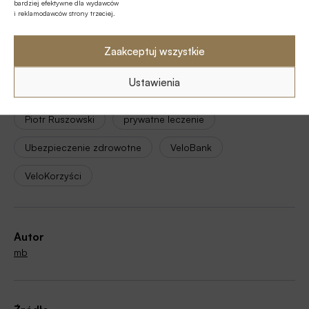
bardziej efektywne dla wydawców
Tagi
i reklamodawców strony trzeciej.
Allianz Partners
Zaakceptuj wszystkie
Bancassurance / Bankowość ubezpieczeniowa
Ustawienia
Michał Staniszewski
Pakiety medyczne
Piotr Ruszowski
prywatne leczenie
Ubezpieczenie zdrowotne
VeloBank
VeloKorzyści
Autor
mb