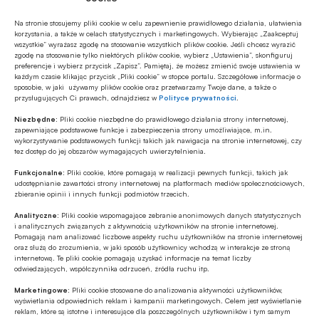
oparciu o posiadane przez klienta produkty oraz
jego aktywność.
Na stronie stosujemy pliki cookie w celu zapewnienie prawidłowego działania, ułatwienia
korzystania, a także w celach statystycznych i marketingowych. Wybierając „Zaakceptuj
wszystkie” wyrażasz zgodę na stosowanie wszystkich plików cookie. Jeśli chcesz wyrazić
Poza Pakietem Medycznym użytkownicy mogą
zgodę na stosowanie tylko niektórych plików cookie, wybierz „Ustawienia”, skonfiguruj
preferencje i wybierz przycisk „Zapisz”. Pamiętaj, że możesz zmienić swoje ustawienia w
liczyć na szereg innych, równie atrakcyjnych
każdym czasie klikając przycisk „Pliki cookie” w stopce portalu. Szczegółowe informacje o
sposobie, w jaki używamy plików cookie oraz przetwarzamy Twoje dane, a także o
benefitów. W najwyższym poziomie programu
przysługujących Ci prawach, odnajdziesz w
Polityce prywatności
.
klienci mogą liczyć m.in. na 20% zniżki na
Niezbędne:
Pliki cookie niezbędne do prawidłowego działania strony internetowej,
ubezpieczenie komunikacyjne OC/AC.
zapewniające podstawowe funkcje i zabezpieczenia strony umożliwiające, m.in.
wykorzystywanie podstawowych funkcji takich jak nawigacja na stronie internetowej, czy
tez dostęp do jej obszarów wymagających uwierzytelnienia.
Źródło:
VeloBank
Funkcjonalne:
Pliki cookie, które pomagają w realizacji pewnych funkcji, takich jak
udostępnianie zawartości strony internetowej na platformach mediów społecznościowych,
zbieranie opinii i innych funkcji podmiotów trzecich.
Analityczne:
Pliki cookie wspomagające zebranie anonimowych danych statystycznych
Udostępnij
i analitycznych związanych z aktywnością użytkowników na stronie internetowej.
Pomagają nam analizować liczbowe aspekty ruchu użytkowników na stronie internetowej
oraz służą do zrozumienia, w jaki sposób użytkownicy wchodzą w interakcje ze stroną
internetową. Te pliki cookie pomagają uzyskać informacje na temat liczby
odwiedzających, współczynnika odrzuceń, źródła ruchu itp.
Marketingowe:
Pliki cookie stosowane do analizowania aktywności użytkowników,
wyświetlania odpowiednich reklam i kampanii marketingowych. Celem jest wyświetlanie
reklam, które są istotne i interesujące dla poszczególnych użytkowników i tym samym