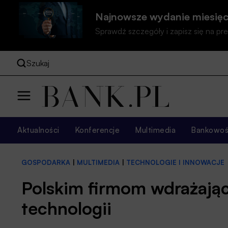
Najnowsze wydanie miesięc
Sprawdź szczegóły i zapisz się na 
Szukaj
Aktualności
Konferencje
Multimedia
Bankowość
GOSPODARKA
|
MULTIMEDIA
|
TECHNOLOGIE I INNOWACJE
Polskim firmom wdrażając
technologii