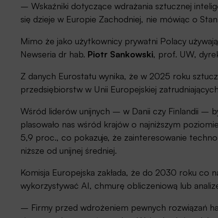
– Wskaźniki dotyczące wdrażania sztucznej inteligen
się dzieje w Europie Zachodniej, nie mówiąc o St
Mimo że jako użytkownicy prywatni Polacy używaj
Newseria dr hab.
Piotr Sankowski
, prof. UW, dyr
Z danych Eurostatu wynika, że w 2025 roku sztucz
przedsiębiorstw w Unii Europejskiej zatrudniającyc
Wśród liderów unijnych – w Danii czy Finlandii – b
plasowało nas wśród krajów o najniższym poziomie
5,9 proc., co pokazuje, że zainteresowanie techno
niższe od unijnej średniej.
Komisja Europejska zakłada, że do 2030 roku co n
wykorzystywać AI, chmurę obliczeniową lub analiz
– Firmy przed wdrożeniem pewnych rozwiązań ham