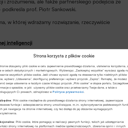
i i zrozumienia, ale także partnerskiego podejścia ze
– podkreśla prof. Piotr Sankowski.
irma, w której wdrażamy rozwiązanie, rzeczywiście
j inteligencji
Strona korzysta z plików cookie
tronie stosujemy pliki cookie w celu zapewnienie prawidłowego działania, ułatwienia korzystania, 
e w celach statystycznych i marketingowych. Wybierając „Zaakceptuj wszystkie” wyrażasz zgodę n
owanie wszystkich plików cookie. Jeśli chcesz wyrazić zgodę na stosowanie tylko niektórych plików
rozumienia w jaki sposób używać AI
ie, wybierz „Ustawienia”, skonfiguruj preferencje i wybierz przycisk „Zapisz”. Pamiętaj, że możesz
nić swoje ustawienia w każdym czasie klikając przycisk „Pliki cookie” w stopce portalu. Szczegółow
rmacje o sposobie, w jaki używamy plików cookie oraz przetwarzamy Twoje dane, a także o
ysługujących Ci prawach, odnajdziesz w
Polityce prywatności
.
ate of AI 2025” wynika, że choć 88 proc. badanych
w co najmniej jednej funkcji biznesowej, dwie trzecie
ezbędne:
Pliki cookie niezbędne do prawidłowego działania strony internetowej, zapewniające
stawowe funkcje i zabezpieczenia strony umożliwiające, m.in. wykorzystywanie podstawowych funk
otaży.
ch jak nawigacja na stronie internetowej, czy tez dostęp do jej obszarów wymagających
rzytelnienia.
ły AI na większą skalę w swojej działalności.
kcjonalne:
Pliki cookie, które pomagają w realizacji pewnych funkcji, takich jak udostępnianie
rtości strony internetowej na platformach mediów społecznościowych, zbieranie opinii i innych