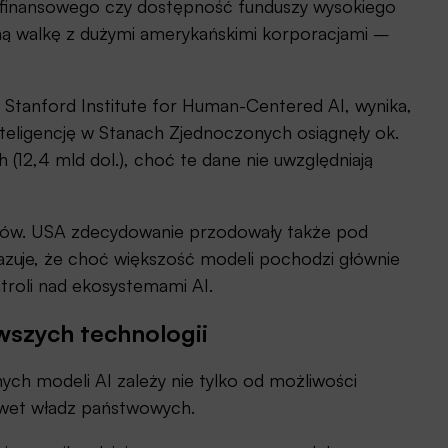
ku finansowego czy dostępność funduszy wysokiego
dną walkę z dużymi amerykańskimi korporacjami –
Stanford Institute for Human-Centered AI, wynika,
teligencję w Stanach Zjednoczonych osiągnęły ok.
 (12,4 mld dol.), choć te dane nie uwzględniają
larów. USA zdecydowanie przodowały także pod
kazuje, że choć większość modeli pochodzi głównie
ntroli nad ekosystemami AI.
wszych technologii
ych modeli AI zależy nie tylko od możliwości
nawet władz państwowych.