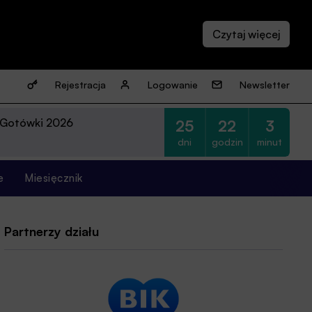
Rejestracja
Logowanie
Newsletter
 Gotówki 2026
25
22
3
dni
godzin
minut
e
Miesięcznik
Partnerzy działu