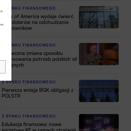
Z RYNKU FINANSOWEGO
ych
Bank of America wydaje ćwierć
mld dolarów na odchudzanie
 na
pracowników
Z RYNKU FINANSOWEGO
Konieczna zmiana sposobu
finansowania potrzeb polskich sił
zbrojnych
Z RYNKU FINANSOWEGO
Pierwsza emisja BGK obligacji z
POLSTR
Z RYNKU FINANSOWEGO
Edukacja finansowa: nowe
inicjatywy KE w ramach strategii