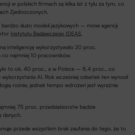
cji w polskich firmach są kilka lat z tyłu za tym, co
anach Zjednoczonych.
ą bardzo dużo modeli językowych – mówi agencji
ektor
Instytutu Badawczego IDEAS
.
ną inteligencję wykorzystywało 20 proc.
h co najmniej 10 pracowników.
yło to ok. 40 proc., a w Polsce – 8,4 proc., co
 wykorzystania AI. Rok wcześniej odsetek ten wynosił
logią rośnie, jednak tempo wdrożeń jest wyraźnie
ajmniej 75 proc. przedsiębiorstw będzie
ę danych.
uje przede wszystkim brak zaufania do tego, że to