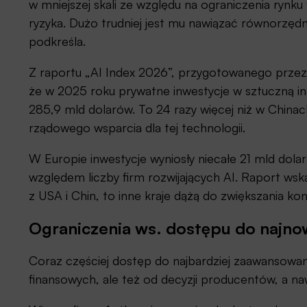
w mniejszej skali ze względu na ograniczenia ryn
ryzyka. Dużo trudniej jest mu nawiązać równorzę
podkreśla.
Z raportu „AI Index 2026”, przygotowanego przez 
że w 2025 roku prywatne inwestycje w sztuczną in
285,9 mld dolarów. To 24 razy więcej niż w Chinach
rządowego wsparcia dla tej technologii.
W Europie inwestycje wyniosły niecałe 21 mld do
względem liczby firm rozwijających AI. Raport ws
z USA i Chin, to inne kraje dążą do zwiększania ko
Ograniczenia ws. dostępu do najno
Coraz częściej dostęp do najbardziej zaawansowan
finansowych, ale też od decyzji producentów, a 