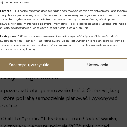
cji podmiotów trzecich.
 nie wykorzystuje tych narzędzi w na tyle
lityczne:
Pliki cookie wspomagające zebranie anonimowych danych statystycznych i analityczn
zyści na poziomie przedsiębiorstwa.
ązanych z aktywnością użytkowników na stronie internetowej. Pomagają nam analizować liczbowe
kty ruchu użytkowników na stronie internetowej oraz służą do zrozumienia, w jaki sposób
kownicy wchodzą w interakcje ze stroną internetową. Te pliki cookie pomagają uzyskać informacje
i sposób używać sztucznej inteligencji. Powinniśmy
t liczby odwiedzających, współczynnika odrzuceń, źródła ruchu itp.
najlepiej użyć do ich rozwiązania.
ketingowe:
Pliki cookie stosowane do analizowania aktywności użytkowników, wyświetlania
wiednich reklam i kampanii marketingowych. Celem jest wyświetlanie reklam, które są istotne i
eresujące dla poszczególnych użytkowników i tym samym bardziej efektywne dla wydawców
ch modeli językowych. Większość można rozwiązać
klamodawców strony trzeciej.
Potrzebna jest dalsza edukacja w tym zakresie –
Zaakceptuj wszystkie
Ustawienia
encji – agentic AI
za poza chatboty i generowanie treści. Coraz większą
, które potrafią samodzielnie planować i wykonywać
ocześnie.
Shift to Agentic AI: Evidence from Codex” wynika,
ań wzrosła w pierwszej połowie 2026 roku ponad