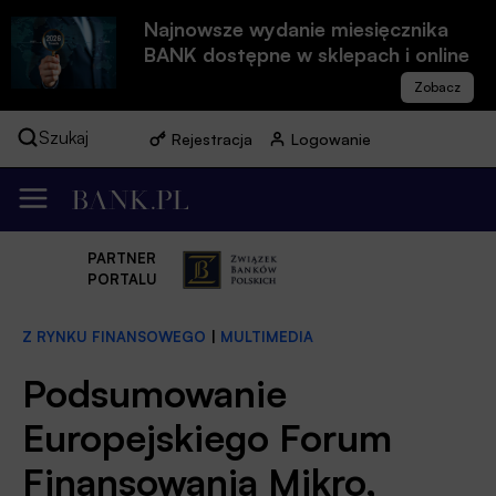
Najnowsze wydanie miesięcznika
BANK dostępne w sklepach i online
Szukaj
Rejestracja
Logowanie
PARTNER
PORTALU
Z RYNKU FINANSOWEGO
|
MULTIMEDIA
Podsumowanie
Europejskiego Forum
Finansowania Mikro,