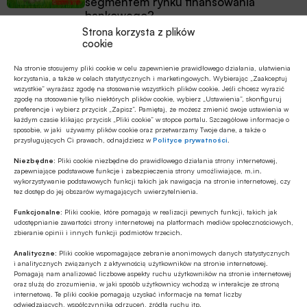
segmentem rynku finansowania
bankowego?
Strona korzysta z plików
Z RYNKU FINANSOWEGO
cookie
PKO BP o nowych zasadach
ustawowych w sprawach frankowych
Na stronie stosujemy pliki cookie w celu zapewnienie prawidłowego działania, ułatwienia
korzystania, a także w celach statystycznych i marketingowych. Wybierając „Zaakceptuj
wszystkie” wyrażasz zgodę na stosowanie wszystkich plików cookie. Jeśli chcesz wyrazić
zgodę na stosowanie tylko niektórych plików cookie, wybierz „Ustawienia”, skonfiguruj
MULTIMEDIA
preferencje i wybierz przycisk „Zapisz”. Pamiętaj, że możesz zmienić swoje ustawienia w
Na czym polega faza Discovery?
każdym czasie klikając przycisk „Pliki cookie” w stopce portalu. Szczegółowe informacje o
sposobie, w jaki używamy plików cookie oraz przetwarzamy Twoje dane, a także o
przysługujących Ci prawach, odnajdziesz w
Polityce prywatności
.
Niezbędne:
Pliki cookie niezbędne do prawidłowego działania strony internetowej,
zapewniające podstawowe funkcje i zabezpieczenia strony umożliwiające, m.in.
wykorzystywanie podstawowych funkcji takich jak nawigacja na stronie internetowej, czy
tez dostęp do jej obszarów wymagających uwierzytelnienia.
Funkcjonalne:
Pliki cookie, które pomagają w realizacji pewnych funkcji, takich jak
udostępnianie zawartości strony internetowej na platformach mediów społecznościowych,
zbieranie opinii i innych funkcji podmiotów trzecich.
Analityczne:
Pliki cookie wspomagające zebranie anonimowych danych statystycznych
i analitycznych związanych z aktywnością użytkowników na stronie internetowej.
Pomagają nam analizować liczbowe aspekty ruchu użytkowników na stronie internetowej
oraz służą do zrozumienia, w jaki sposób użytkownicy wchodzą w interakcje ze stroną
internetową. Te pliki cookie pomagają uzyskać informacje na temat liczby
odwiedzających, współczynnika odrzuceń, źródła ruchu itp.