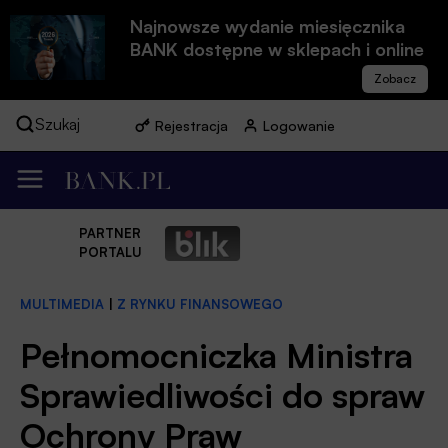
Najnowsze wydanie miesięcznika
BANK dostępne w sklepach i online
Szukaj
Rejestracja
Logowanie
PARTNER
PORTALU
MULTIMEDIA
|
Z RYNKU FINANSOWEGO
Pełnomocniczka Ministra
Sprawiedliwości do spraw
Ochrony Praw