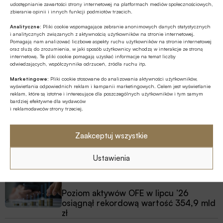
Robert Lidke
udostępnianie zawartości strony internetowej na platformach mediów społecznościowych,
zbieranie opinii i innych funkcji podmiotów trzecich.
Analityczne:
Pliki cookie wspomagające zebranie anonimowych danych statystycznych
i analitycznych związanych z aktywnością użytkowników na stronie internetowej.
Pomagają nam analizować liczbowe aspekty ruchu użytkowników na stronie internetowej
Źródło
oraz służą do zrozumienia, w jaki sposób użytkownicy wchodzą w interakcje ze stroną
BANK.pl
internetową. Te pliki cookie pomagają uzyskać informacje na temat liczby
odwiedzających, współczynnika odrzuceń, źródła ruchu itp.
Marketingowe:
Pliki cookie stosowane do analizowania aktywności użytkowników,
wyświetlania odpowiednich reklam i kampanii marketingowych. Celem jest wyświetlanie
reklam, które są istotne i interesujące dla poszczególnych użytkowników i tym samym
bardziej efektywne dla wydawców
Polecamy
i reklamodawców strony trzeciej.
Z RYNKU FINANSOWEGO
Zaakceptuj wszystkie
Dla firm łagodniejsze warunki
kredytowania, dla konsumentów niższe
Ustawienia
marże
Z RYNKU FINANSOWEGO
Poziom aktywów OFE w lipcu ’26
osiągnął rekordową wartość 354,9 mld
zł