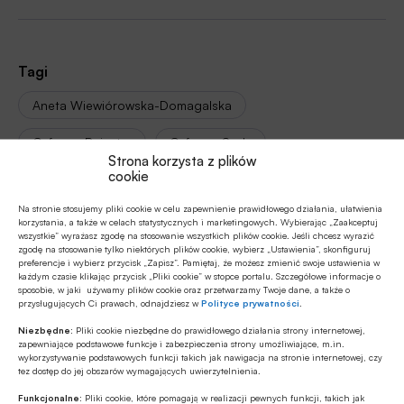
Tagi
Aneta Wiewiórowska-Domagalska
Cyfrowe Rejestry
Cyfrowe Sądy
Strona korzysta z plików
cookie
Cyfyzacja sądów
Digitalny Asystent Sędziego
Na stronie stosujemy pliki cookie w celu zapewnienie prawidłowego działania, ułatwienia
Europejski Trybunał Sprawiedliwości / Trybunał
korzystania, a także w celach statystycznych i marketingowych. Wybierając „Zaakceptuj
Sprawiedliwości Unii Europejskiej / TSUE
wszystkie” wyrażasz zgodę na stosowanie wszystkich plików cookie. Jeśli chcesz wyrazić
zgodę na stosowanie tylko niektórych plików cookie, wybierz „Ustawienia”, skonfiguruj
preferencje i wybierz przycisk „Zapisz”. Pamiętaj, że możesz zmienić swoje ustawienia w
Kongres Prawa Bankowego
Kredyty frankowe
każdym czasie klikając przycisk „Pliki cookie” w stopce portalu. Szczegółowe informacje o
sposobie, w jaki używamy plików cookie oraz przetwarzamy Twoje dane, a także o
przysługujących Ci prawach, odnajdziesz w
Polityce prywatności
.
Ugody frankowe
Niezbędne:
Pliki cookie niezbędne do prawidłowego działania strony internetowej,
zapewniające podstawowe funkcje i zabezpieczenia strony umożliwiające, m.in.
wykorzystywanie podstawowych funkcji takich jak nawigacja na stronie internetowej, czy
tez dostęp do jej obszarów wymagających uwierzytelnienia.
Autor
Funkcjonalne:
Pliki cookie, które pomagają w realizacji pewnych funkcji, takich jak