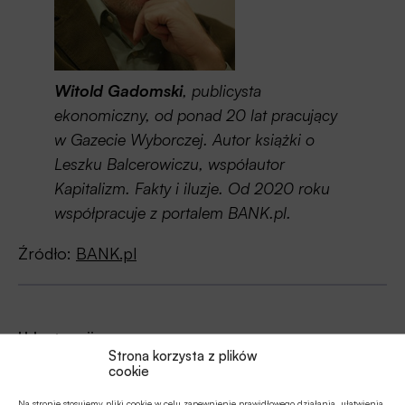
Witold Gadomski
, publicysta
ekonomiczny, od ponad 20 lat pracujący
w Gazecie Wyborczej. Autor książki o
Leszku Balcerowiczu, współautor
Kapitalizm. Fakty i iluzje. Od 2020 roku
współpracuje z portalem BANK.pl.
Źródło:
BANK.pl
Udostępnij
Strona korzysta z plików
cookie
Na stronie stosujemy pliki cookie w celu zapewnienie prawidłowego działania, ułatwienia