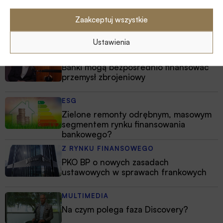
Zaakceptuj wszystkie
Polecamy
Ustawienia
MULTIMEDIA
Banki mogą bezpośrednio finansować
przemysł zbrojeniowy
ESG
Zielone remonty odrębnym, masowym
segmentem rynku finansowania
bankowego?
Z RYNKU FINANSOWEGO
PKO BP o nowych zasadach
ustawowych w sprawach frankowych
MULTIMEDIA
Na czym polega faza Discovery?