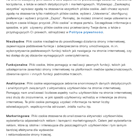
korzystania, a także w celach statystycznych i marketingowych. Wybierając „Zaakceptuj
wszystkie” wyrażasz zgodę na stosowanie wszystkich plików cookie. Jeśli chcesz wyrazić
zgodę na stosowanie tylko niektórych plików cookie, wybierz „Ustawienia”, skonfiguruj
preferencje i wybierz przycisk „Zapisz”. Pamiętaj, że możesz zmienić swoje ustawienia w
Tagi
każdym czasie klikając przycisk „Pliki cookie” w stopce portalu. Szczegółowe informacje o
sposobie, w jaki używamy plików cookie oraz przetwarzamy Twoje dane, a także o
akcje
FinTech
Francesca Carlesi
przysługujących Ci prawach, odnajdziesz w
Polityce prywatności
.
Niezbędne:
Pliki cookie niezbędne do prawidłowego działania strony internetowej,
Nik Storonsky / Nikołaj Storoński / Nik Storoński
zapewniające podstawowe funkcje i zabezpieczenia strony umożliwiające, m.in.
wykorzystywanie podstawowych funkcji takich jak nawigacja na stronie internetowej, czy
tez dostęp do jej obszarów wymagających uwierzytelnienia.
Revolut
Revolut Bank
Wład Jacenko
Funkcjonalne:
Pliki cookie, które pomagają w realizacji pewnych funkcji, takich jak
udostępnianie zawartości strony internetowej na platformach mediów społecznościowych,
zbieranie opinii i innych funkcji podmiotów trzecich.
Analityczne:
Pliki cookie wspomagające zebranie anonimowych danych statystycznych
Autor
i analitycznych związanych z aktywnością użytkowników na stronie internetowej.
Witold Gadomski
Pomagają nam analizować liczbowe aspekty ruchu użytkowników na stronie internetowej
oraz służą do zrozumienia, w jaki sposób użytkownicy wchodzą w interakcje ze stroną
internetową. Te pliki cookie pomagają uzyskać informacje na temat liczby
odwiedzających, współczynnika odrzuceń, źródła ruchu itp.
Marketingowe:
Pliki cookie stosowane do analizowania aktywności użytkowników,
Źródło
wyświetlania odpowiednich reklam i kampanii marketingowych. Celem jest wyświetlanie
Gazeta Wyborcza
reklam, które są istotne i interesujące dla poszczególnych użytkowników i tym samym
bardziej efektywne dla wydawców
i reklamodawców strony trzeciej.