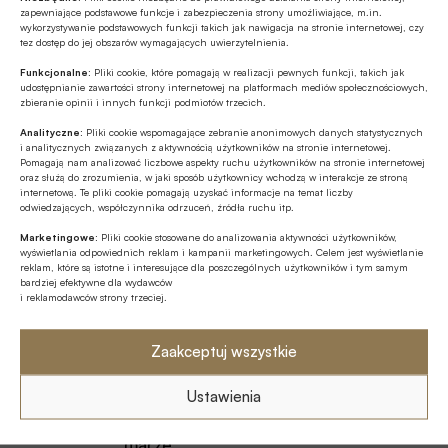
zapewniające podstawowe funkcje i zabezpieczenia strony umożliwiające, m.in.
wykorzystywanie podstawowych funkcji takich jak nawigacja na stronie internetowej, czy
tez dostęp do jej obszarów wymagających uwierzytelnienia.
Tagi
Funkcjonalne:
Pliki cookie, które pomagają w realizacji pewnych funkcji, takich jak
udostępnianie zawartości strony internetowej na platformach mediów społecznościowych,
zbieranie opinii i innych funkcji podmiotów trzecich.
Analityczne:
Pliki cookie wspomagające zebranie anonimowych danych statystycznych
Autor
i analitycznych związanych z aktywnością użytkowników na stronie internetowej.
Pomagają nam analizować liczbowe aspekty ruchu użytkowników na stronie internetowej
oraz służą do zrozumienia, w jaki sposób użytkownicy wchodzą w interakcje ze stroną
internetową. Te pliki cookie pomagają uzyskać informacje na temat liczby
odwiedzających, współczynnika odrzuceń, źródła ruchu itp.
Źródło
Marketingowe:
Pliki cookie stosowane do analizowania aktywności użytkowników,
wyświetlania odpowiednich reklam i kampanii marketingowych. Celem jest wyświetlanie
reklam, które są istotne i interesujące dla poszczególnych użytkowników i tym samym
bardziej efektywne dla wydawców
i reklamodawców strony trzeciej.
Polecamy
Zaakceptuj wszystkie
Z RYNKU FINANSOWEGO
Ustawienia
Dla firm łagodniejsze warunki
kredytowania, dla konsumentów niższe
marże