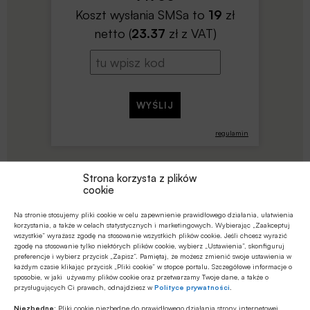
Koszt wysłania SMSa to
19
zł
netto (
23.37
zł z VAT)
regulamin
Strona korzysta z plików
cookie
Na stronie stosujemy pliki cookie w celu zapewnienie prawidłowego działania, ułatwienia
korzystania, a także w celach statystycznych i marketingowych. Wybierając „Zaakceptuj
wszystkie” wyrażasz zgodę na stosowanie wszystkich plików cookie. Jeśli chcesz wyrazić
zgodę na stosowanie tylko niektórych plików cookie, wybierz „Ustawienia”, skonfiguruj
Udostępnij
preferencje i wybierz przycisk „Zapisz”. Pamiętaj, że możesz zmienić swoje ustawienia w
każdym czasie klikając przycisk „Pliki cookie” w stopce portalu. Szczegółowe informacje o
sposobie, w jaki używamy plików cookie oraz przetwarzamy Twoje dane, a także o
przysługujących Ci prawach, odnajdziesz w
Polityce prywatności
.
Niezbędne:
Pliki cookie niezbędne do prawidłowego działania strony internetowej,