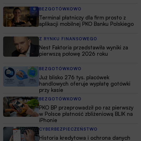
BEZGOTÓWKOWO
Terminal płatniczy dla firm prosto z
aplikacji mobilnej PKO Banku Polskiego
Z RYNKU FINANSOWEGO
Nest Faktoria przedstawiła wyniki za
pierwszą połowę 2026 roku
BEZGOTÓWKOWO
Już blisko 276 tys. placówek
handlowych oferuje wypłatę gotówki
przy kasie
BEZGOTÓWKOWO
PKO BP przeprowadził po raz pierwszy
w Polsce płatność zbliżeniową BLIK na
iPhonie
CYBERBEZPIECZEŃSTWO
Historia kredytowa i ochrona danych