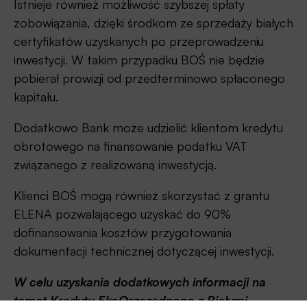
Istnieje również możliwość szybszej spłaty
zobowiązania, dzięki środkom ze sprzedaży białych
certyfikatów uzyskanych po przeprowadzeniu
inwestycji. W takim przypadku BOŚ nie będzie
pobierał prowizji od przedterminowo spłaconego
kapitału.
Dodatkowo Bank może udzielić klientom kredytu
obrotowego na finansowanie podatku VAT
związanego z realizowaną inwestycją.
Klienci BOŚ mogą również skorzystać z grantu
ELENA pozwalającego uzyskać do 90%
dofinansowania kosztów przygotowania
dokumentacji technicznej dotyczącej inwestycji.
W celu uzyskania dodatkowych informacji na
temat Kredytu EkoOszczędnego z Białymi