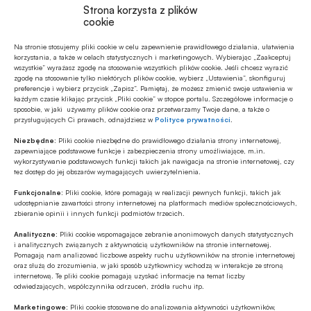
Strona korzysta z plików
Certyfikatami BOŚ zaprasza na
stronę
cookie
internetową
.
Na stronie stosujemy pliki cookie w celu zapewnienie prawidłowego działania, ułatwienia
korzystania, a także w celach statystycznych i marketingowych. Wybierając „Zaakceptuj
Źródło:
Bank Ochrony Środowiska / BOŚ Bank
wszystkie” wyrażasz zgodę na stosowanie wszystkich plików cookie. Jeśli chcesz wyrazić
zgodę na stosowanie tylko niektórych plików cookie, wybierz „Ustawienia”, skonfiguruj
preferencje i wybierz przycisk „Zapisz”. Pamiętaj, że możesz zmienić swoje ustawienia w
każdym czasie klikając przycisk „Pliki cookie” w stopce portalu. Szczegółowe informacje o
sposobie, w jaki używamy plików cookie oraz przetwarzamy Twoje dane, a także o
przysługujących Ci prawach, odnajdziesz w
Polityce prywatności
.
Udostępnij
Niezbędne:
Pliki cookie niezbędne do prawidłowego działania strony internetowej,
zapewniające podstawowe funkcje i zabezpieczenia strony umożliwiające, m.in.
wykorzystywanie podstawowych funkcji takich jak nawigacja na stronie internetowej, czy
tez dostęp do jej obszarów wymagających uwierzytelnienia.
Funkcjonalne:
Pliki cookie, które pomagają w realizacji pewnych funkcji, takich jak
udostępnianie zawartości strony internetowej na platformach mediów społecznościowych,
zbieranie opinii i innych funkcji podmiotów trzecich.
Tagi
Analityczne:
Pliki cookie wspomagające zebranie anonimowych danych statystycznych
i analitycznych związanych z aktywnością użytkowników na stronie internetowej.
Bank Ochrony Środowiska / BOŚ Bank
Pomagają nam analizować liczbowe aspekty ruchu użytkowników na stronie internetowej
oraz służą do zrozumienia, w jaki sposób użytkownicy wchodzą w interakcje ze stroną
internetową. Te pliki cookie pomagają uzyskać informacje na temat liczby
Białe Certyfikaty
Efektywność energetyczna
odwiedzających, współczynnika odrzuceń, źródła ruchu itp.
ELENA / European Local Energy Assistance
Marketingowe:
Pliki cookie stosowane do analizowania aktywności użytkowników,