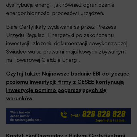
dystrybucją energii, jak również ograniczenie
energochłonności procesów i urządzeń.
Białe Certyfikaty wydawane są przez Prezesa
Urzędu Regulacji Energetyki po zakończeniu
inwestycji i złożeniu dokumentacji powykonawczej.
Świadectwa są prawami majątkowymi zbywalnymi
na Towarowej Giełdzie Energii.
Czytaj także:
Najnowsze badanie EBI dotyczące
poziomu inwestycji: firmy z CESEE kontynuują
inwestycje pomimo pogarszających się
warunków
Kredyt EkoOszczędny z Białymi Certyfikatami