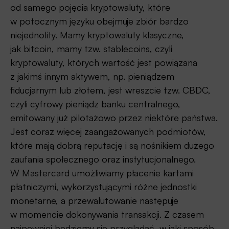
od samego pojęcia kryptowaluty, które
w potocznym języku obejmuje zbiór bardzo
niejednolity. Mamy kryptowaluty klasyczne,
jak bitcoin, mamy tzw. stablecoins, czyli
kryptowaluty, których wartość jest powiązana
z jakimś innym aktywem, np. pieniądzem
fiducjarnym lub złotem, jest wreszcie tzw. CBDC,
czyli cyfrowy pieniądz banku centralnego,
emitowany już pilotażowo przez niektóre państwa.
Jest coraz więcej zaangażowanych podmiotów,
które mają dobrą reputację i są nośnikiem dużego
zaufania społecznego oraz instytucjonalnego.
W Mastercard umożliwiamy płacenie kartami
płatniczymi, wykorzystującymi różne jednostki
monetarne, a przewalutowanie następuje
w momencie dokonywania transakcji. Z czasem
najpewniej będziemy się przyglądać, w jaki sposób