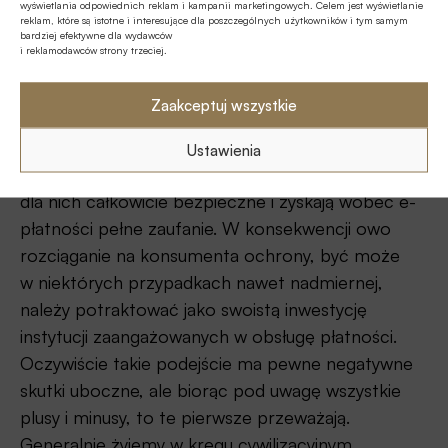
wyświetlania odpowiednich reklam i kampanii marketingowych. Celem jest wyświetlanie
lub niedbalstwa?
reklam, które są istotne i interesujące dla poszczególnych użytkowników i tym samym
bardziej efektywne dla wydawców
i reklamodawców strony trzeciej.
– Płatności elektroniczne są korzystne
dla państwa, dla gospodarki i dla społeczeństwa.
Zaakceptuj wszystkie
Dlatego tak ważne jest, żeby uległy one jak
największej popularyzacji. Tak się stanie wówczas,
Ustawienia
kiedy ludzie nabiorą przekonania, że jest to
dla nich całkowicie bezpieczne i zyskają wobec e-
płatności pełne zaufanie. W konsekwencji owo
rozciąganie na konsumenta ochrony, być może
w niektórych przypadkach nawet nadmiernej,
należy potraktować jako swoistą inwestycję
instytucji zaangażowanych w obsługę płatności.
Oczywiście takie podejście ma pewne negatywne
skutki uboczne, ale biorąc pod uwagę wszystkie
plusy i minusy, to te pierwsze przeważają.
Generalnie żyjemy w kręgu cywilizacyjnym,