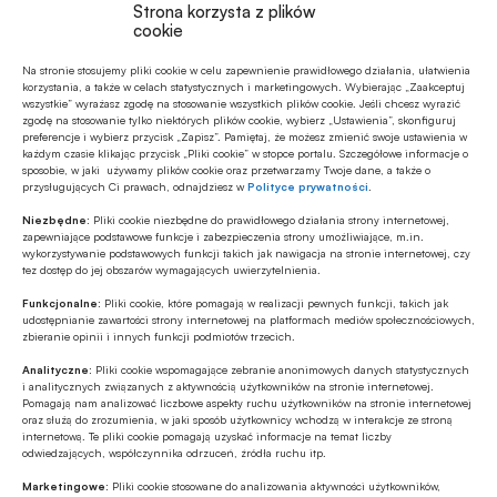
funkcjonują terminale, które przyjmują karty,
Strona korzysta z plików
cookie
działają bankomaty. Ważne jest również to, że
karty wydane przez ukraińskie banki są przez cały
Na stronie stosujemy pliki cookie w celu zapewnienie prawidłowego działania, ułatwienia
korzystania, a także w celach statystycznych i marketingowych. Wybierając „Zaakceptuj
ten czas akceptowane poza Ukrainą, więc również
wszystkie” wyrażasz zgodę na stosowanie wszystkich plików cookie. Jeśli chcesz wyrazić
zgodę na stosowanie tylko niektórych plików cookie, wybierz „Ustawienia”, skonfiguruj
w takich trudnych sytuacjach istnieje dostęp
preferencje i wybierz przycisk „Zapisz”. Pamiętaj, że możesz zmienić swoje ustawienia w
do pieniądza elektronicznego. Na pewno trzeba
każdym czasie klikając przycisk „Pliki cookie” w stopce portalu. Szczegółowe informacje o
sposobie, w jaki używamy plików cookie oraz przetwarzamy Twoje dane, a także o
mieć świadomość, że mogą zdarzyć się sytuacje
przysługujących Ci prawach, odnajdziesz w
Polityce prywatności
.
kryzysowe, kiedy gotówka może się wciąż przydać.
Niezbędne:
Pliki cookie niezbędne do prawidłowego działania strony internetowej,
zapewniające podstawowe funkcje i zabezpieczenia strony umożliwiające, m.in.
wykorzystywanie podstawowych funkcji takich jak nawigacja na stronie internetowej, czy
Jak we współczesnym świecie powinna się
tez dostęp do jej obszarów wymagających uwierzytelnienia.
rozkładać odpowiedzialność
Funkcjonalne:
Pliki cookie, które pomagają w realizacji pewnych funkcji, takich jak
udostępnianie zawartości strony internetowej na platformach mediów społecznościowych,
za nieautoryzowane użycie instrumentów
zbieranie opinii i innych funkcji podmiotów trzecich.
płatniczych? Konsumenci chcieliby
Analityczne:
Pliki cookie wspomagające zebranie anonimowych danych statystycznych
i analitycznych związanych z aktywnością użytkowników na stronie internetowej.
scedować odpowiedzialność na instytucje
Pomagają nam analizować liczbowe aspekty ruchu użytkowników na stronie internetowej
płatnicze, gdzie jest granica,
oraz służą do zrozumienia, w jaki sposób użytkownicy wchodzą w interakcje ze stroną
internetową. Te pliki cookie pomagają uzyskać informacje na temat liczby
po przekroczeniu której przeciętny Kowalski
odwiedzających, współczynnika odrzuceń, źródła ruchu itp.
powinien odpowiadać za skutki nonszalancji
Marketingowe:
Pliki cookie stosowane do analizowania aktywności użytkowników,