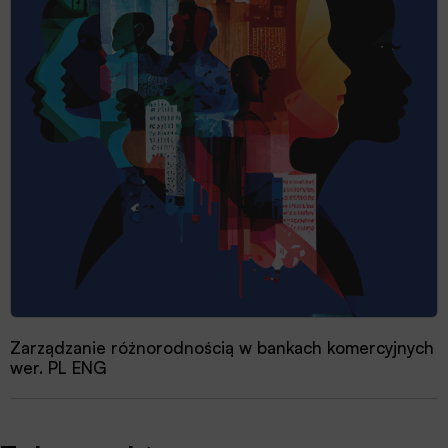
Zarządzanie różnorodnością w bankach komercyjnych
Przewodnik dobrych praktyk 2025
wer. PL ENG