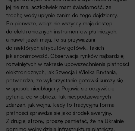
jej nie ma, aczkolwiek mam świadomość, że
trochę wody upłynie zanim do tego dojdziemy.
Po pierwsze, wciąż nie wszyscy mają dostęp
do elektronicznych instrumentów płatniczych,
a nawet jeżeli mają, to są przywiązani
do niektórych atrybutów gotówki, takich
jak anonimowość. Obserwacja rynków najbardziej
rozwiniętych w zakresie upowszechnienia płatności
elektronicznych, jak Szwecja i Wielka Brytania,
potwierdza, że wykorzystanie gotówki kurczy się
w sposób nieubłagany. Pojawia się oczywiście
pytanie, co w obliczu tak niespodziewanych
zdarzeń, jak wojna, kiedy to tradycyjna forma
płatności sprawdza się jako środek awaryjny.
Z drugiej strony, proszę pamiętać, że na Ukrainie
pomimo wojny działa infrastruktura płatnicza,