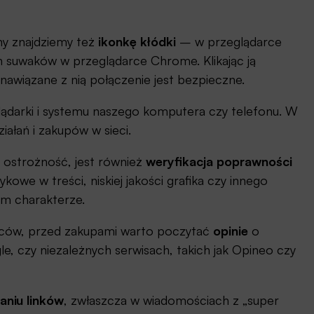
ny znajdziemy też
ikonkę kłódki
– w przeglądarce
h suwaków w przeglądarce Chrome. Klikając ją
nawiązane z nią połączenie jest bezpieczne.
ądarki i systemu naszego komputera czy telefonu. W
ałań i zakupów w sieci.
 ostrożność, jest również
weryfikacja poprawności
zykowe w treści, niskiej jakości grafika czy innego
ym charakterze.
ców, przed zakupami warto poczytać
opinie
o
e, czy niezależnych serwisach, takich jak Opineo czy
aniu linków
, zwłaszcza w wiadomościach z „super