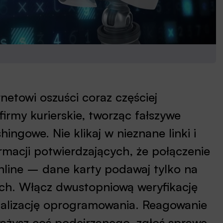
netowi oszuści coraz częściej
firmy kurierskie, tworząc fałszywe
ingowe. Nie klikaj w nieznane linki i
rmacji potwierdzających, że połączenie
online – dane karty podawaj tylko na
ch. Włącz dwustopniową weryfikację
ualizację oprogramowania. Reagowanie
ażysz coś podejrzanego, zgłoś sprawę