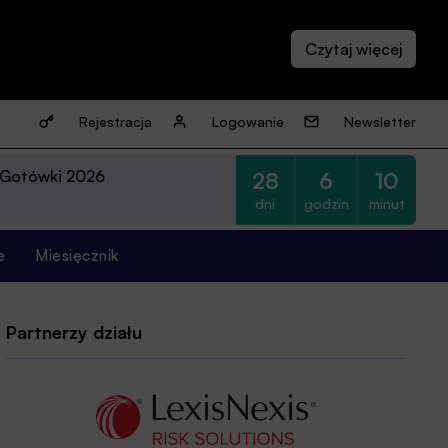
Rejestracja
Logowanie
Newsletter
 Gotówki 2026
28
6
10
dni
godzin
minut
e
Miesięcznik
Partnerzy działu