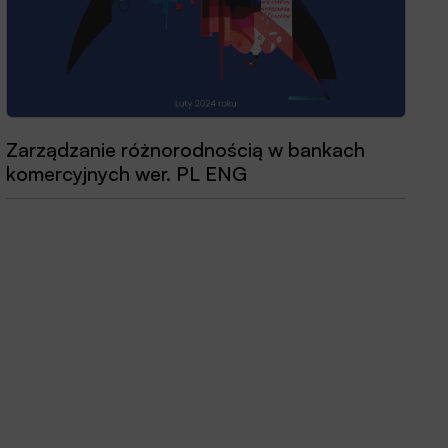
Zarządzanie różnorodnością w bankach
Przewodnik dobrych praktyk 2025
komercyjnych wer. PL ENG