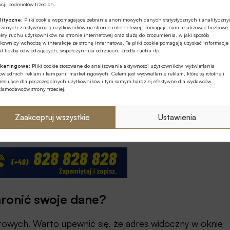
cji podmiotów trzecich.
lityczne:
Pliki cookie wspomagające zebranie anonimowych danych statystycznych i analityczn
liśmy dla naszych rozwiązań płatniczych certyfikat
ązanych z aktywnością użytkowników na stronie internetowej. Pomagają nam analizować liczbowe
kty ruchu użytkowników na stronie internetowej oraz służą do zrozumienia, w jaki sposób
erdzeniem skutecznego wdrożenia najwyższego
kownicy wchodzą w interakcje ze stroną internetową. Te pliki cookie pomagają uzyskać informacje
t liczby odwiedzających, współczynnika odrzuceń, źródła ruchu itp.
h usług POS.
ketingowe:
Pliki cookie stosowane do analizowania aktywności użytkowników, wyświetlania
wiednich reklam i kampanii marketingowych. Celem jest wyświetlanie reklam, które są istotne i
łni bezpieczne, przestępcy wciąż mogą wykorzystać
eresujące dla poszczególnych użytkowników i tym samym bardziej efektywne dla wydawców
klamodawców strony trzeciej.
ienie, nieuwagę czy zwykły błąd ludzki – przestrzega
ów,
eService
.
Zaakceptuj wszystkie
Ustawienia
rakcie zakupów online
hronić swoje dane?
towych. Warto upewnić się, że adres widoczny w oknie