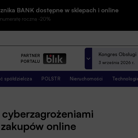
znika BANK dostępne w sklepach i online
prenumeratę roczną -20%
Kongres Obsługi
PARTNER
PORTALU
3 września 2026 r.
 spółdzielcza
POLSTR
Nieruchomości
Technologi
d cyberzagrożeniami
zakupów online