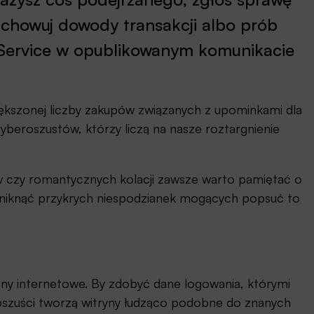
zachowuj dowody transakcji albo prób
eService w opublikowanym komunikacie
iększonej liczby zakupów związanych z upominkami dla
cyberoszustów, którzy liczą na nasze roztargnienie
ów czy romantycznych kolacji zawsze warto pamiętać o
 uniknąć przykrych niespodzianek mogących popsuć to
ny internetowe. By zdobyć dane logowania, którymi
 oszuści tworzą witryny łudząco podobne do znanych