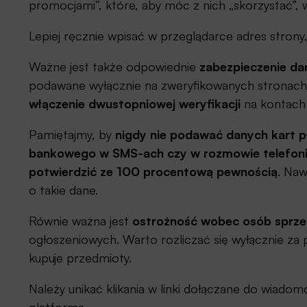
promocjami”, które, aby móc z nich „skorzystać”, 
Lepiej ręcznie wpisać w przeglądarce adres strony
Ważne jest także odpowiednie
zabezpieczenie da
podawane wyłącznie na zweryfikowanych stronac
włączenie dwustopniowej weryfikacji
na kontach
Pamiętajmy, by
nigdy nie podawać danych kart p
bankowego w SMS-ach czy w rozmowie telefoni
potwierdzić ze 100 procentową pewnością
. Naw
o takie dane.
Równie ważna jest
ostrożność wobec osób sprzed
ogłoszeniowych. Warto rozliczać się wyłącznie za 
kupuje przedmioty.
Należy unikać klikania w linki dołączane do wiadomo
platformą.