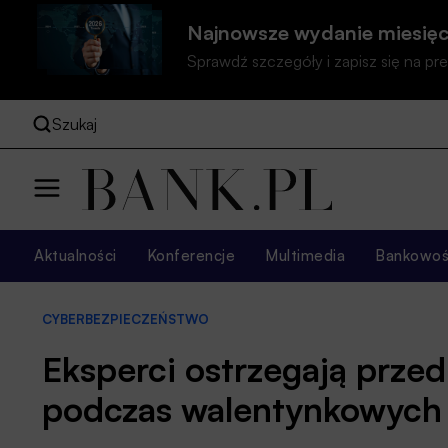
Najnowsze wydanie miesięc
Sprawdź szczegóły i zapisz się na 
Szukaj
Aktualności
Konferencje
Multimedia
Bankowość
CYBERBEZPIECZEŃSTWO
Eksperci ostrzegają prze
podczas walentynkowych 