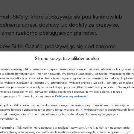
ail i SMS-y, które podszywają się pod kurierów lub
ełnienia adresu dostawy lub dopłaty za przesyłkę,
h stron rzekomo obsługujących płatności.
odów BLIK. Oszuści podszywając się pod znajome
p. Whatsapp, Telegram czy Messenger, proszą o
Strona korzysta z plików cookie
agłej sytuacji. Próbują nakłonić nas do wygenerowania
zabezpieczenia transakcji.
tronie stosujemy pliki cookie w celu zapewnienie prawidłowego działania, ułatwienia korzystania, 
e w celach statystycznych i marketingowych. Wybierając „Zaakceptuj wszystkie” wyrażasz zgodę n
owanie wszystkich plików cookie. Jeśli chcesz wyrazić zgodę na stosowanie tylko niektórych plików
jak np. walentynki, cyberprzestępcy tylko czekają na
ie, wybierz „Ustawienia”, skonfiguruj preferencje i wybierz przycisk „Zapisz”. Pamiętaj, że możesz
nić swoje ustawienia w każdym czasie klikając przycisk „Pliki cookie” w stopce portalu. Szczegółow
e czujności i znajomość podstawowych zasad
rmacje o sposobie, w jaki używamy plików cookie oraz przetwarzamy Twoje dane, a także o
ysługujących Ci prawach, odnajdziesz w
Polityce prywatności
.
wych po zachowanie ostrożności przy podawaniu
ezbędne:
Pliki cookie niezbędne do prawidłowego działania strony internetowej, zapewniające
stawowe funkcje i zabezpieczenia strony umożliwiające, m.in. wykorzystywanie podstawowych funk
ch jak nawigacja na stronie internetowej, czy tez dostęp do jej obszarów wymagających
rzytelnienia.
wiązaniami płatniczymi, które pomagają chronić
kcjonalne:
Pliki cookie, które pomagają w realizacji pewnych funkcji, takich jak udostępnianie
bamy również o najlepszy poziom zabezpieczeń
rtości strony internetowej na platformach mediów społecznościowych, zbieranie opinii i innych