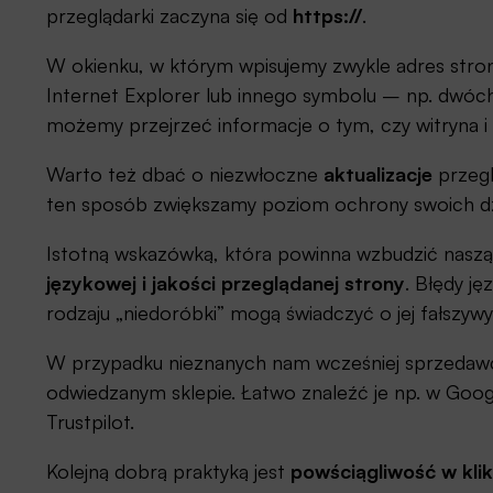
przeglądarki zaczyna się od
https://
.
W okienku, w którym wpisujemy zwykle adres stro
Internet Explorer lub innego symbolu – np. dwóc
możemy przejrzeć informacje o tym, czy witryna i 
Warto też dbać o niezwłoczne
aktualizacje
przegl
ten sposób zwiększamy poziom ochrony swoich dzi
Istotną wskazówką, która powinna wzbudzić naszą
językowej i jakości przeglądanej strony
. Błędy ję
rodzaju „niedoróbki” mogą świadczyć o jej fałszyw
W przypadku nieznanych nam wcześniej sprzedaw
odwiedzanym sklepie. Łatwo znaleźć je np. w Googl
Trustpilot.
Kolejną dobrą praktyką jest
powściągliwość w klik