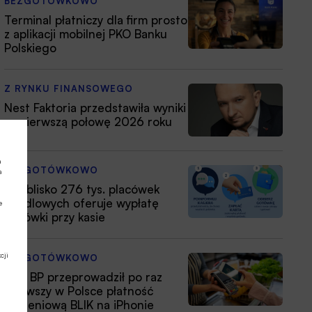
BEZGOTÓWKOWO
Terminal płatniczy dla firm prosto
z aplikacji mobilnej PKO Banku
Polskiego
Z RYNKU FINANSOWEGO
Nest Faktoria przedstawiła wyniki
za pierwszą połowę 2026 roku
a
BEZGOTÓWKOWO
a
Już blisko 276 tys. placówek
handlowych oferuje wypłatę
e
gotówki przy kasie
cji
BEZGOTÓWKOWO
PKO BP przeprowadził po raz
pierwszy w Polsce płatność
zbliżeniową BLIK na iPhonie