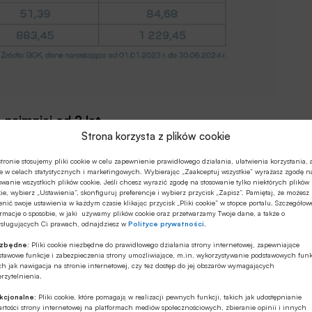
 najmniej od 2 lat
Strona korzysta z plików cookie
tronie stosujemy pliki cookie w celu zapewnienie prawidłowego działania, ułatwienia korzystania, 
e w celach statystycznych i marketingowych. Wybierając „Zaakceptuj wszystkie” wyrażasz zgodę n
owanie wszystkich plików cookie. Jeśli chcesz wyrazić zgodę na stosowanie tylko niektórych plików
ie, wybierz „Ustawienia”, skonfiguruj preferencje i wybierz przycisk „Zapisz”. Pamiętaj, że możesz
nić swoje ustawienia w każdym czasie klikając przycisk „Pliki cookie” w stopce portalu. Szczegółow
rmacje o sposobie, w jaki używamy plików cookie oraz przetwarzamy Twoje dane, a także o
ysługujących Ci prawach, odnajdziesz w
Polityce prywatności
.
zystało 5,3 tys. przedsiębiorstw. Są to przede
ezbędne:
Pliki cookie niezbędne do prawidłowego działania strony internetowej, zapewniające
stawowe funkcje i zabezpieczenia strony umożliwiające, m.in. wykorzystywanie podstawowych funk
oc. firm korzystających z gwarancji de minimis.
ch jak nawigacja na stronie internetowej, czy tez dostęp do jej obszarów wymagających
rzytelnienia.
ce nie jest to liczba imponująca. Zachęcamy zatem
kcjonalne:
Pliki cookie, które pomagają w realizacji pewnych funkcji, takich jak udostępnianie
rtości strony internetowej na platformach mediów społecznościowych, zbieranie opinii i innych