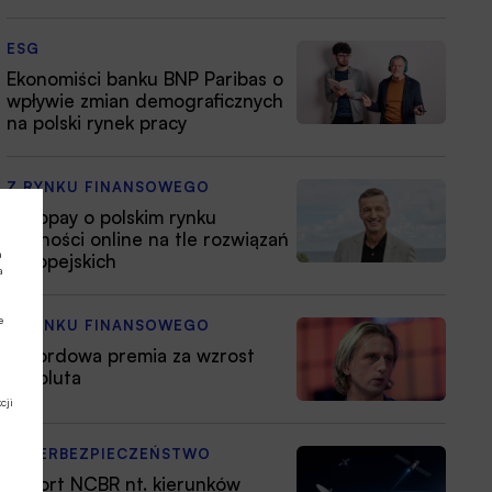
ESG
Ekonomiści banku BNP Paribas o
wpływie zmian demograficznych
na polski rynek pracy
Z RYNKU FINANSOWEGO
Autopay o polskim rynku
płatności online na tle rozwiązań
a
europejskich
a
e
Z RYNKU FINANSOWEGO
Rekordowa premia za wzrost
Revoluta
cji
CYBERBEZPIECZEŃSTWO
Raport NCBR nt. kierunków