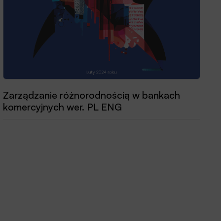
Zarządzanie różnorodnością w bankach
Przewodnik dobrych praktyk 2025
komercyjnych wer. PL ENG