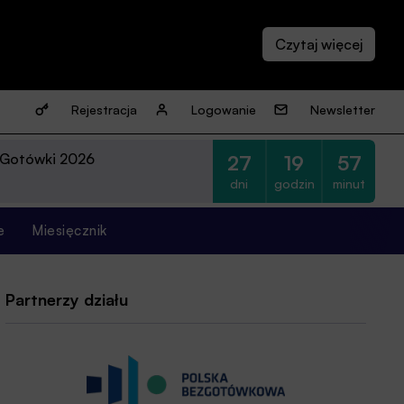
Rejestracja
Logowanie
Newsletter
 Gotówki 2026
27
19
57
dni
godzin
minut
e
Miesięcznik
Partnerzy działu