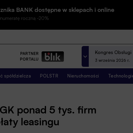
znika BANK dostępne w sklepach i online
prenumeratę roczną -20%
Kongres Obsługi
PARTNER
PORTALU
3 września 2026 r.
 spółdzielcza
POLSTR
Nieruchomości
Technologi
BGK ponad 5 tys. firm
łaty leasingu