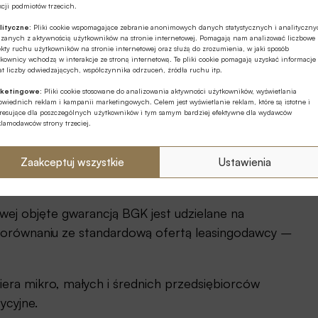
z gwarancją państwową – mówi
Monika Constant
,
cji podmiotów trzecich.
lityczne:
Pliki cookie wspomagające zebranie anonimowych danych statystycznych i analityczn
ązanych z aktywnością użytkowników na stronie internetowej. Pomagają nam analizować liczbowe
kty ruchu użytkowników na stronie internetowej oraz służą do zrozumienia, w jaki sposób
 ponad 99,8% wszystkich zarejestrowanych i aktywnych
kownicy wchodzą w interakcje ze stroną internetową. Te pliki cookie pomagają uzyskać informacje
5% PKB i zatrudniających 70% (7 mln) wszystkich
t liczby odwiedzających, współczynnika odrzuceń, źródła ruchu itp.
ketingowe:
Pliki cookie stosowane do analizowania aktywności użytkowników, wyświetlania
wiednich reklam i kampanii marketingowych. Celem jest wyświetlanie reklam, które są istotne i
eresujące dla poszczególnych użytkowników i tym samym bardziej efektywne dla wydawców
ostęp do finansowania swojej działalności. Dokonują
klamodawców strony trzeciej.
kże wygoda i oszczędność czasu dla firm, bo wszystkie
ji i jej zabezpieczeniem są realizowane u
Zaakceptuj wszystkie
Ustawienia
owej objęte gwarancją BGK jest udzielane na
 porównaniu ze standardową ofertą leasingodawcy
–
era mikro, małych i średnich przedsiębiorców
ycyjne.