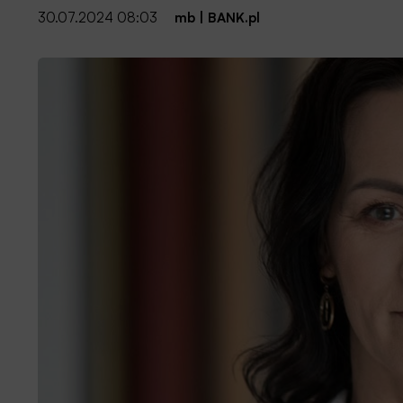
30.07.2024 08:03
mb
|
BANK.pl