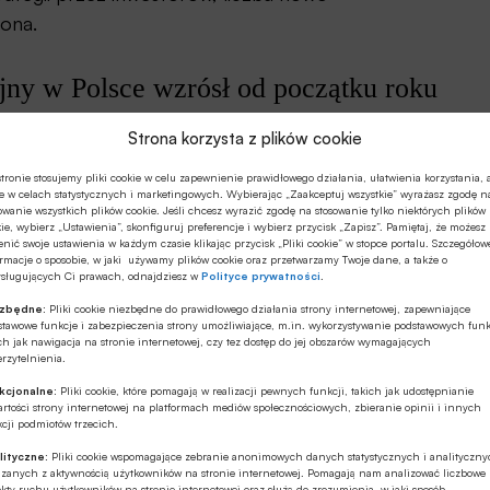
zona.
ny w Polsce wzrósł od początku roku
k wyższy od średniej pięcioletniej o
Strona korzysta z plików cookie
tronie stosujemy pliki cookie w celu zapewnienie prawidłowego działania, ułatwienia korzystania, 
e w celach statystycznych i marketingowych. Wybierając „Zaakceptuj wszystkie” wyrażasz zgodę n
owanie wszystkich plików cookie. Jeśli chcesz wyrazić zgodę na stosowanie tylko niektórych plików
ie, wybierz „Ustawienia”, skonfiguruj preferencje i wybierz przycisk „Zapisz”. Pamiętaj, że możesz
awiają. Współczynniki powierzchni niewynajętej w
nić swoje ustawienia w każdym czasie klikając przycisk „Pliki cookie” w stopce portalu. Szczegółow
rmacje o sposobie, w jaki używamy plików cookie oraz przetwarzamy Twoje dane, a także o
rdowo niskim poziomie, a na warszawskim rynku
ysługujących Ci prawach, odnajdziesz w
Polityce prywatności
.
u najbliższych 18-24 miesięcy, która może
ezbędne:
Pliki cookie niezbędne do prawidłowego działania strony internetowej, zapewniające
stawowe funkcje i zabezpieczenia strony umożliwiające, m.in. wykorzystywanie podstawowych funk
ch jak nawigacja na stronie internetowej, czy tez dostęp do jej obszarów wymagających
rzytelnienia.
achęcają inwestorów do większej aktywności, co
kcjonalne:
Pliki cookie, które pomagają w realizacji pewnych funkcji, takich jak udostępnianie
i inwestycyjnych do zazwyczaj notowanych
rtości strony internetowej na platformach mediów społecznościowych, zbieranie opinii i innych
cji podmiotów trzecich.
lityczne:
Pliki cookie wspomagające zebranie anonimowych danych statystycznych i analityczn
ązanych z aktywnością użytkowników na stronie internetowej. Pomagają nam analizować liczbowe
 nieruchomości komercyjnych odporny na inflację i
kty ruchu użytkowników na stronie internetowej oraz służą do zrozumienia, w jaki sposób