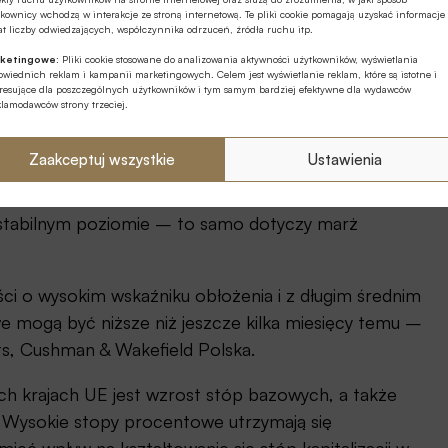
kownicy wchodzą w interakcje ze stroną internetową. Te pliki cookie pomagają uzyskać informacje
t liczby odwiedzających, współczynnika odrzuceń, źródła ruchu itp.
ketingowe:
Pliki cookie stosowane do analizowania aktywności użytkowników, wyświetlania
wiednich reklam i kampanii marketingowych. Celem jest wyświetlanie reklam, które są istotne i
eresujące dla poszczególnych użytkowników i tym samym bardziej efektywne dla wydawców
klamodawców strony trzeciej.
bankowy
Zaakceptuj wszystkie
Ustawienia
ji kupna-sprzedaży aktywów generujących stałe
a stabilnym poziomie – to samo dotyczy marż
ci o wysokim wskaźniku obłożenia i z długim średnim
ogą być niższe niż jeszcze kilka miesięcy temu –
ts, Cushman & Wakefield Polska.
ych krajach UE jest wzrost stóp bazowych, a także
 Wysokie stopy procentowe utrzymają się