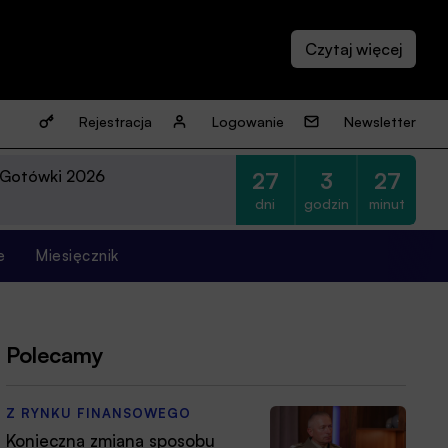
Rejestracja
Logowanie
Newsletter
 Gotówki 2026
27
3
27
dni
godzin
minut
e
Miesięcznik
Polecamy
Z RYNKU FINANSOWEGO
Konieczna zmiana sposobu