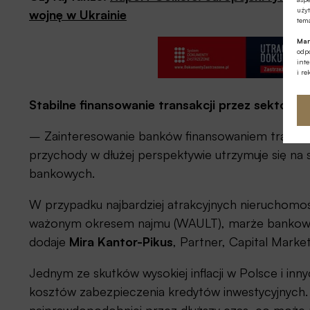
użyt
wojnę w Ukrainie
tema
Mar
odpo
int
i re
Stabilne finansowanie transakcji przez sektor 
– Zainteresowanie banków finansowaniem transakc
przychody w dłużej perspektywie utrzymuje się n
bankowych.
W przypadku najbardziej atrakcyjnych nieruchomoś
ważonym okresem najmu (WAULT), marże bankowe m
dodaje
Mira Kantor-Pikus
, Partner, Capital Marke
Jednym ze skutków wysokiej inflacji w Polsce i inn
kosztów zabezpieczenia kredytów inwestycyjnych.