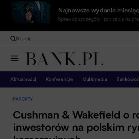
Najnowsze wydanie miesięc
Sprawdź szczegóły i zapisz się na 
Szukaj
Aktualności
Konferencje
Multimedia
Bankowość
RAPORTY
Cushman & Wakefield o r
inwestorów na polskim r