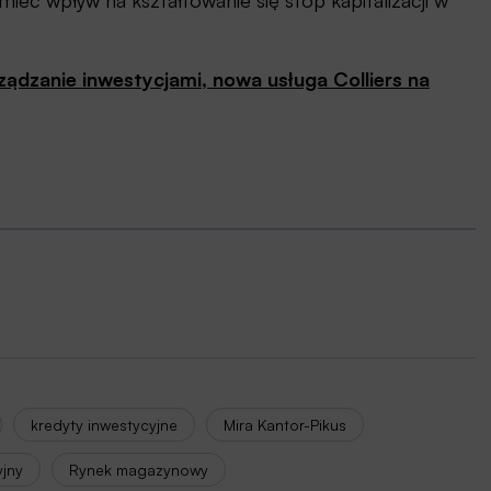
eć wpływ na kształtowanie się stóp kapitalizacji w
ządzanie inwestycjami, nowa usługa Colliers na
kredyty inwestycyjne
Mira Kantor-Pikus
yjny
Rynek magazynowy