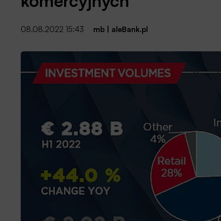
komercyjnych
08.08.2022 15:43
mb
|
aleBank.pl