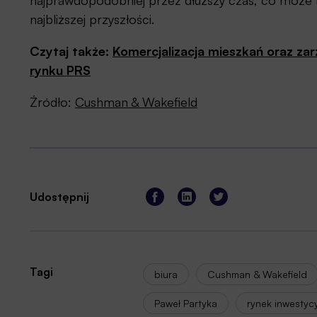
najprawdopodobniej przez dłuższy czas, co może mi
najbliższej przyszłości.
Czytaj także:
Komercjalizacja mieszkań oraz zar
rynku PRS
Źródło:
Cushman & Wakefield
Udostępnij
Tagi
biura
Cushman & Wakefield
Paweł Partyka
rynek inwestyc