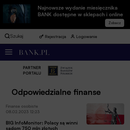
Najnowsze wydanie miesięcznika
BANK dostępne w sklepach i online
Szukaj
Rejestracja
Logowanie
PARTNER
PORTALU
Odpowiedzialne finanse
Finanse osobiste
08.02.2023 12:23
BIG InfoMonitor: Polacy są winni
sądom 750 mln złotych