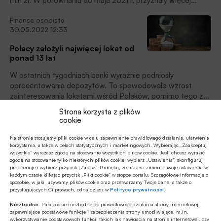
mln zł. W porównaniu do maja 2021 r. przyznały więcej
pożyczek zarówno w ujęciu liczbowym (+34,3%), jak i
Finanse osobiste
wartościowym (+41,9%), czytamy w najnowszym
30.05.2022 12:33
newsletterze Biura Informacji Kredytowej.
Polacy założyli najwięcej lokat od
ponad 13 lat
W ostatnich tygodniach banki wyraźnie podniosły
oprocentowania depozytów. To spowodowało wzrost
zainteresowania lokatami wśród Polaków, pomimo tego że
przeciętna lokata nie daje nawet nadziei na ochronę
Strona korzysta z plików
Finanse osobiste
kapitału przed inflacją.
cookie
25.05.2022 18:07
Na stronie stosujemy pliki cookie w celu zapewnienie prawidłowego działania, ułatwienia
Santander Consumer Bank: jak
korzystania, a także w celach statystycznych i marketingowych. Wybierając „Zaakceptuj
umiejętnie zarządzać swoim budżetem?
wszystkie” wyrażasz zgodę na stosowanie wszystkich plików cookie. Jeśli chcesz wyrazić
zgodę na stosowanie tylko niektórych plików cookie, wybierz „Ustawienia”, skonfiguruj
preferencje i wybierz przycisk „Zapisz”. Pamiętaj, że możesz zmienić swoje ustawienia w
Inflacja w Polsce rośnie. Ceny towarów i usług
każdym czasie klikając przycisk „Pliki cookie” w stopce portalu. Szczegółowe informacje o
konsumpcyjnych w kwietniu 2022 wzrosły o 12,4 proc. rdr i
sposobie, w jaki używamy plików cookie oraz przetwarzamy Twoje dane, a także o
przysługujących Ci prawach, odnajdziesz w
Polityce prywatności
.
o 2 proc. w porównaniu do marca br, podał Główny Urząd
Statystyczny. W związku z postępującą podwyżką cen
Niezbędne:
Pliki cookie niezbędne do prawidłowego działania strony internetowej,
Finanse osobiste
produktów i usług, wiele osób może odczuwać silniejszą
zapewniające podstawowe funkcje i zabezpieczenia strony umożliwiające, m.in.
wykorzystywanie podstawowych funkcji takich jak nawigacja na stronie internetowej, czy
25.05.2022 10:55