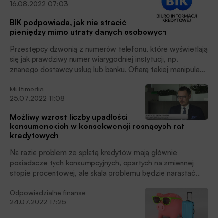
16.08.2022 07:03
BIK podpowiada, jak nie stracić
pieniędzy mimo utraty danych osobowych
Przestępcy dzwonią z numerów telefonu, które wyświetlają
się jak prawdziwy numer wiarygodniej instytucji, np.
znanego dostawcy usług lub banku. Ofiarą takiej manipulacji
socjotechnicznej może paść każdy i stracić swoje pieniądze
Multimedia
lub popaść w długi. Dlatego Biuro Informacji Kredytowej
25.07.2022 11:08
apeluje o zachowanie czujności i doradza jak nie dać się
oszukać.
Możliwy wzrost liczby upadłości
konsumenckich w konsekwencji rosnących rat
kredytowych
Na razie problem ze spłatą kredytów mają głównie
posiadacze tych konsumpcyjnych, opartych na zmiennej
stopie procentowej, ale skala problemu będzie narastać
wraz ze wzrostem, a potem utrzymywaniem się na
Odpowiedzialne finanse
wysokim poziomie stóp procentowych przez kilkanaście
24.07.2022 17:25
miesięcy, mówi agencji informacyjnej Newseria Biznes
Bartosz Sierakowski, radca prawny, doradca