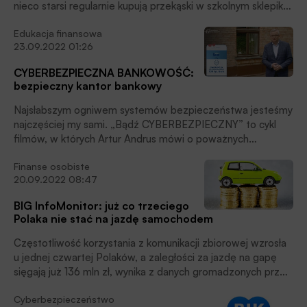
nieco starsi regularnie kupują przekąski w szkolnym sklepiku.
Już od najmłodszych lat wyrabiamy nawyki związane z
Edukacja finansowa
wydawaniem pieniędzy. Warto zaznaczyć, że to rodzice są
23.09.2022 01:26
pierwszym „doradcą finansowym” swoich pociech.
Fundacja THINK! we współpracy z ING Bank Śląski zbadali,
CYBERBEZPIECZNA BANKOWOŚĆ:
jak przebiega socjalizacja ekonomiczna prowadzona przez
bezpieczny kantor bankowy
matki i ojców w polskich domach wobec córek i synów.
Najsłabszym ogniwem systemów bezpieczeństwa jesteśmy
najczęściej my sami. „Bądź CYBERBEZPIECZNY” to cykl
filmów, w których Artur Andrus mówi o poważnych
sprawach w lekko niepoważnym tonie, ale zna się na rzeczy.
Finanse osobiste
Warto zobaczyć, warto wiedzieć!
20.09.2022 08:47
BIG InfoMonitor: już co trzeciego
Polaka nie stać na jazdę samochodem
Częstotliwość korzystania z komunikacji zbiorowej wzrosła
u jednej czwartej Polaków, a zaległości za jazdę na gapę
sięgają już 136 mln zł, wynika z danych gromadzonych przez
BIG InfoMonitor w Rejestrze Dłużników oraz z badania
Cyberbezpieczeństwo
Quality Watch.