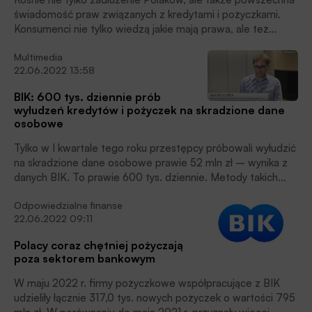
świadomość praw związanych z kredytami i pożyczkami.
Konsumenci nie tylko wiedzą jakie mają prawa, ale też
bardzo skutecznie je egzekwują, oceniają eksperci Wonga.
Multimedia
22.06.2022 13:58
BIK: 600 tys. dziennie prób
wyłudzeń kredytów i pożyczek na skradzione dane
osobowe
Tylko w I kwartale tego roku przestępcy próbowali wyłudzić
na skradzione dane osobowe prawie 52 mln zł – wynika z
danych BIK. To prawie 600 tys. dziennie. Metody takich
oszustw są ciągle udoskonalane i nawet gdy jest się
Odpowiedzialne finanse
świadomym zagrożenia, wystarczy pośpiech, zmęczenie
22.06.2022 09:11
albo chwila nieuwagi, żeby ulec manipulacji socjotechnicznej
i stać się ofiarą. Stale poprawiają się jednak narzędzia
Polacy coraz chętniej pożyczają
technologiczne, które pozwalają minimalizować to ryzyko, a
poza sektorem bankowym
dodatkowo objąć ochroną także bardziej narażonych na
ataki członków rodziny – osoby niepełnoletnie i starsze.
W maju 2022 r. firmy pożyczkowe współpracujące z BIK
Jednym z nich są alerty BIK dostępne w ofercie rodzinnej.
udzieliły łącznie 317,0 tys. nowych pożyczek o wartości 795