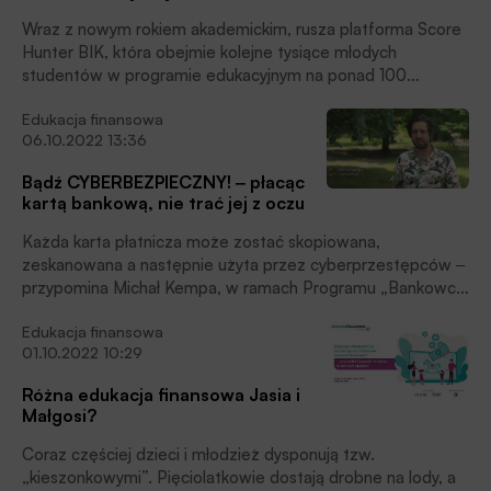
Wraz z nowym rokiem akademickim, rusza platforma Score
Hunter BIK, która obejmie kolejne tysiące młodych
studentów w programie edukacyjnym na ponad 100
uczelniach wyższych w Polsce. Uczy świadomego
Edukacja finansowa
podejmowania decyzji finansowych oraz ostrzega, jak nie
06.10.2022 13:36
ulegać cyberzagrożeniom. Zaangażowanie BIK na rzecz
edukacji młodych to wieloletni program, ale także
Bądź CYBERBEZPIECZNY! ‒ płacąc
odpowiedź na zatrważające wyniki badań. Co piąty student
kartą bankową, nie trać jej z oczu
nie wie, jak ochronić się przed wyłudzeniem. Tylko 30 proc.
pokolenia wchodzącego w dorosłe życie ma jakąkolwiek
Każda karta płatnicza może zostać skopiowana,
wiedzę finansową. Tymczasem młodzi, którzy nie
zeskanowana a następnie użyta przez cyberprzestępców ‒
przekroczyli jeszcze 24 lat, już zaciągnęli około 1,23 mln
przypomina Michał Kempa, w ramach Programu „Bankowcy
kredytów na wartość ponad 11 mld zł, które w większości
dla Edukacji”, realizowanego we współpracy z Bankowym
przeznaczają na konsumpcję ‒ podkreślają eksperci BIK.
Edukacja finansowa
Centrum Cyberbezpieczeństwa i ponad 20 bankami.
01.10.2022 10:29
Różna edukacja finansowa Jasia i
Małgosi?
Coraz częściej dzieci i młodzież dysponują tzw.
„kieszonkowymi”. Pięciolatkowie dostają drobne na lody, a