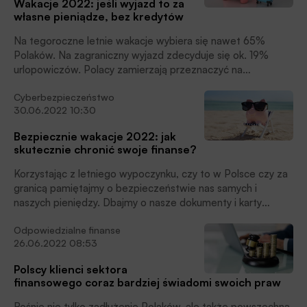
Wakacje 2022: jeśli wyjazd to za
restrukturyzacyjny z Kancelarii Zimmerman Sierakowski i
własne pieniądze, bez kredytów
Partnerzy.
Na tegoroczne letnie wakacje wybiera się nawet 65%
Polaków. Na zagraniczny wyjazd zdecyduje się ok. 19%
urlopowiczów. Polacy zamierzają przeznaczyć na
tegoroczny wypoczynek nawet o 11% więcej pieniędzy niż
Cyberbezpieczeństwo
w 2021 roku, czyli ok. 1358 zł. Według raportu Związku
30.06.2022 10:30
Przedsiębiorstw Finansowych, 64% gospodarstw
domowych w Polsce zauważyło pogorszenie jakości
Bezpiecznie wakacje 2022: jak
swojego życia w porównaniu do analogicznego okresu z
skutecznie chronić swoje finanse?
2021 r., a wśród najważniejszych czynników wpływających
na tę sytuację wyszczególniają wzrost inflacji i wojnę w
Korzystając z letniego wypoczynku, czy to w Polsce czy za
Ukrainie. Mimo to 17% Polaków nie wyklucza wzięcia
granicą pamiętajmy o bezpieczeństwie nas samych i
kredytu lub pożyczki na wakacyjny wyjazd.
naszych pieniędzy. Dbajmy o nasze dokumenty i karty
płatnicze ‒ to nie są zwykle kawałki plastiku, to nasza
Odpowiedzialne finanse
tożsamość i finanse.
26.06.2022 08:53
Polscy klienci sektora
finansowego coraz bardziej świadomi swoich praw
Rośnie nie tylko zadłużenie Polaków, ale także powszechna