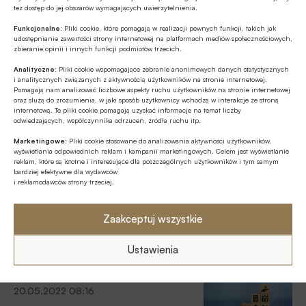
potrzebę racjonalnego zarządzania swoimi finansami. Jak
tez dostęp do jej obszarów wymagających uwierzytelnienia.
się za to zabrać? Radzi ekspert Santander Consumer
Komisja Europejska chce
Funkcjonalne:
Pliki cookie, które pomagają w realizacji pewnych funkcji, takich jak
Banku.
większego udziału konsumentów w rynkach
udostępnianie zawartości strony internetowej na platformach mediów społecznościowych,
zbieranie opinii i innych funkcji podmiotów trzecich.
kapitałowych
Analityczne:
Pliki cookie wspomagające zebranie anonimowych danych statystycznych
Komisja Europejska ogłosiła z początkiem maja konsultacje
i analitycznych związanych z aktywnością użytkowników na stronie internetowej.
publiczne w sprawie nowego planu działań określanego jako
Pomagają nam analizować liczbowe aspekty ruchu użytkowników na stronie internetowej
oraz służą do zrozumienia, w jaki sposób użytkownicy wchodzą w interakcje ze stroną
„Retail investor package”, którego efektem ma być nowy
internetową. Te pliki cookie pomagają uzyskać informacje na temat liczby
pakiet środków na rzecz wzmocnienia znaczenia i udziału
odwiedzających, współczynnika odrzuceń, źródła ruchu itp.
Finanse osobiste
inwestorów detalicznych w rynkach kapitałowych poprzez
Marketingowe:
Pliki cookie stosowane do analizowania aktywności użytkowników,
24.05.2022 11:51
zapewnienie niezbędnego poziomu zaufania konsumentów,
wyświetlania odpowiednich reklam i kampanii marketingowych. Celem jest wyświetlanie
pisze Piotr Gałązka, adwokat, ekspert ds. Unii Europejskiej,
reklam, które są istotne i interesujące dla poszczególnych użytkowników i tym samym
Santander Consumer Bank:
bardziej efektywne dla wydawców
dyrektor Przedstawicielstwa Związku Banków Polskich w
i reklamodawców strony trzeciej.
według połowy Polaków ich sytuacja finansowa
Brukseli.
pogorszyła się w porównaniu z rokiem ubiegłym
Zaakceptuj wszystkie
Aż 50 proc. Polaków twierdzi, że ich sytuacja finansowa
pogorszyła się względem ubiegłego roku, wynika z badania
Ustawienia
przeprowadzone na rzecz raportu „Polaków Portfel
Własny: wiosenne wyzwania 2022”
Finanse osobiste
20.05.2022 08:16