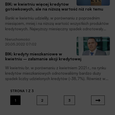
BIK: w kwietniu więcej kredytów
gotówkowych, ale na niższą wartość niż rok temu
Banki w kwietniu udzieliły, w porównaniu z poprzednim
miesiącem, mniej i na niższą wartość wszystkich produktów
kredytowych. Najwyższy miesięczny spadek odnotowały
kredyty ratalne oraz kredyty mieszkaniowe. Porównując rok
Nieruchomości
do roku, przyznały niższą wartość we wszystkich
20.05.2022 07:02
produktach kredytowych, podaje Biuro Informacji
Kredytowej.
BIK: kredyty mieszkaniowe w
kwietniu – załamanie akcji kredytowej
W kwietniu br. w porównaniu z kwietniem 2021 r., na rynku
kredytów mieszkaniowych odnotowaliśmy bardzo duży
spadek liczby udzielonych kredytów (-38,7%). Również w
ujęciu wartościowym dynamika jest ujemna (-32,5%).
Niemniej średnia wartość udzielonego w kwietniu 2022 r.
STRONA 1 Z 3
kredytu mieszkaniowego była wyższa w ujęciu rocznym o
10,2% i wyniosła 352,93 tys. zł., czytamy w Newsletterze
1
2
3
kredytowym BIK, podającym najnowsze dane o sprzedaży
kredytów w Polsce.