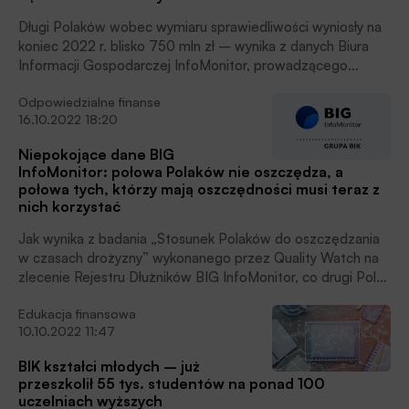
Długi Polaków wobec wymiaru sprawiedliwości wyniosły na
koniec 2022 r. blisko 750 mln zł – wynika z danych Biura
Informacji Gospodarczej InfoMonitor, prowadzącego
rejestr dłużników. Kwota jest niebagatelna, pieniędzy
Odpowiedzialne finanse
wystarczyłoby na utrzymanie sądów przez niemal miesiąc,
16.10.2022 18:20
ale blisko 162 tys. osób nie kwapi się by je wpłacić.
Najczęściej dłużnicy nie regulują grzywien i kosztów
Niepokojące dane BIG
sądowych.
InfoMonitor: połowa Polaków nie oszczędza, a
połowa tych, którzy mają oszczędności musi teraz z
nich korzystać
Jak wynika z badania „Stosunek Polaków do oszczędzania
w czasach drożyzny” wykonanego przez Quality Watch na
zlecenie Rejestru Dłużników BIG InfoMonitor, co drugi Polak
posiadający oszczędności musiał po nie sięgnąć w ostatnich
Edukacja finansowa
sześciu miesiącach, w celu sfinansowania swoich
10.10.2022 11:47
podstawowych potrzeb (49 proc.).
BIK kształci młodych – już
przeszkolił 55 tys. studentów na ponad 100
uczelniach wyższych