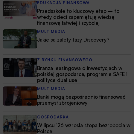
EDUKACJA FINANSOWA
Przedszkole to kluczowy etap – to
wtedy dzieci zapamiętują wiedzę
finansową łatwiej i szybciej
MULTIMEDIA
Jakie są zalety fazy Discovery?
Z RYNKU FINANSOWEGO
Branża leasingowa o inwestycjach w
polskiej gospodarce, programie SAFE i
polityce dual use
MULTIMEDIA
Banki mogą bezpośrednio finansować
przemysł zbrojeniowy
GOSPODARKA
W lipcu ’26 wzrosła stopa bezrobocia w
Polsce