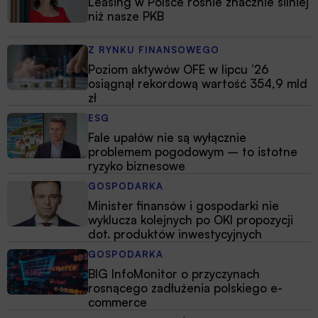
Leasing w Polsce rośnie znacznie silniej
niż nasze PKB
Z RYNKU FINANSOWEGO
Poziom aktywów OFE w lipcu ’26
osiągnął rekordową wartość 354,9 mld
zł
ESG
Fale upałów nie są wyłącznie
problemem pogodowym – to istotne
ryzyko biznesowe
GOSPODARKA
Minister finansów i gospodarki nie
wyklucza kolejnych po OKI propozycji
dot. produktów inwestycyjnych
GOSPODARKA
BIG InfoMonitor o przyczynach
rosnącego zadłużenia polskiego e-
commerce