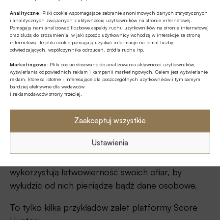
Analityczne:
Pliki cookie wspomagające zebranie anonimowych danych statystycznych
Świat quizów, porad ekspertów oraz bogata baza
i analitycznych związanych z aktywnością użytkowników na stronie internetowej.
Pomagają nam analizować liczbowe aspekty ruchu użytkowników na stronie internetowej
materiałów wideo – wszystko po to, by lepiej
oraz służą do zrozumienia, w jaki sposób użytkownicy wchodzą w interakcje ze stroną
zrozumieć zasady budowania wiarygodności
internetową. Te pliki cookie pomagają uzyskać informacje na temat liczby
odwiedzających, współczynnika odrzuceń, źródła ruchu itp.
finansowej i bezpiecznego pożyczania. By wejść w
Marketingowe:
Pliki cookie stosowane do analizowania aktywności użytkowników,
ten świat, wystarczy zarejestrować się w serwisie
wyświetlania odpowiednich reklam i kampanii marketingowych. Celem jest wyświetlanie
reklam, które są istotne i interesujące dla poszczególnych użytkowników i tym samym
internetowym ScoreHunter.
bardziej efektywne dla wydawców
i reklamodawców strony trzeciej.
Młode osoby, które skorzystają z propozycji BIK,
nauczą się m.in., jak mądrze korzystać z
Zaakceptuj wszystkie
produktów bankowych, jak np. kredyty i pożyczki,
Ustawienia
bezpiecznie używać bankowości internetowej i
mobilnej, chronić się przed oszustami, którzy
wykorzystują łatwowierność swoich ofiar, by
wyłudzić od nich pieniądze bądź dane osobowe.
To tylko kilka przykładów zalet platformy Score