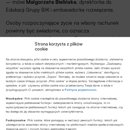
– mówi
Małgorzata Bielińska
, dyrektorka ds.
Edukacji Grupy BIK i ambasadorka rozwiązania.
Osoby rozpoczynające życie na własny rachunek
powinny być świadome, co oznacza
odpowiedzialność finansowa. Zwłaszcza, że młodzi
Strona korzysta z plików
aktywnie korzystają z kredytów i pożyczek. Swoją
cookie
dojrzałość w świecie finansów mogą budować na
Na stronie stosujemy pliki cookie w celu zapewnienie prawidłowego działania, ułatwienia
własny rachunek, nie tylko przez doświadczanie,
korzystania, a także w celach statystycznych i marketingowych. Wybierając „Zaakceptuj
wszystkie” wyrażasz zgodę na stosowanie wszystkich plików cookie. Jeśli chcesz wyrazić
ale pogłębiając swoją wiedzę z treści na blogach,
zgodę na stosowanie tylko niektórych plików cookie, wybierz „Ustawienia”, skonfiguruj
w podcastach, nagraniach video czy grach.
preferencje i wybierz przycisk „Zapisz”. Pamiętaj, że możesz zmienić swoje ustawienia w
każdym czasie klikając przycisk „Pliki cookie” w stopce portalu. Szczegółowe informacje o
sposobie, w jaki używamy plików cookie oraz przetwarzamy Twoje dane, a także o
BIK zebrał wszystkie te elementy na platformie,
przysługujących Ci prawach, odnajdziesz w
Polityce prywatności
.
łączącej praktyczną wiedzę i przyjazną formułę jej
Niezbędne:
Pliki cookie niezbędne do prawidłowego działania strony internetowej,
zapewniające podstawowe funkcje i zabezpieczenia strony umożliwiające, m.in.
zgłębiania.
wykorzystywanie podstawowych funkcji takich jak nawigacja na stronie internetowej, czy
tez dostęp do jej obszarów wymagających uwierzytelnienia.
Platforma edukacyjna Score Hunter. Jak
Funkcjonalne:
Pliki cookie, które pomagają w realizacji pewnych funkcji, takich jak
udostępnianie zawartości strony internetowej na platformach mediów społecznościowych,
działa?
zbieranie opinii i innych funkcji podmiotów trzecich.