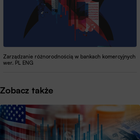
Zarządzanie różnorodnością w bankach komercyjnych
Przewodnik dobrych praktyk 2025
wer. PL ENG
Zobacz także