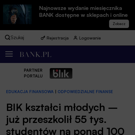
Najnowsze wydanie miesięcznika
BANK dostępne w sklepach i online
Szukaj
Rejestracja
Logowanie
PARTNER
PORTALU
EDUKACJA FINANSOWA
|
ODPOWIEDZIALNE FINANSE
BIK kształci młodych –
już przeszkolił 55 tys.
studentów na ponad 100