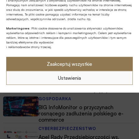
i analitycznych związanych z aktywnością użytkowników na stronie internetowej.
Pomagają nam analizować liczbowe aspekty ruchu użytkowników na stronie internetowej
Z RYNKU FINANSOWEGO
oraz służą do zrozumienia, w jaki sposób użytkownicy wchodzą w interakcje ze stroną
internetową. Te pliki cookie pomagają uzyskać informacje na temat liczby
Poziom aktywów OFE w lipcu ’26
odwiedzających, współczynnika odrzuceń, źródła ruchu itp.
osiągnął rekordową wartość 354,9 mld
Marketingowe:
Pliki cookie stosowane do analizowania aktywności użytkowników,
zł
wyświetlania odpowiednich reklam i kampanii marketingowych. Celem jest wyświetlanie
reklam, które są istotne i interesujące dla poszczególnych użytkowników i tym samym
ESG
bardziej efektywne dla wydawców
Fale upałów nie są wyłącznie
i reklamodawców strony trzeciej.
problemem pogodowym – to istotne
ryzyko biznesowe
Zaakceptuj wszystkie
GOSPODARKA
Minister finansów i gospodarki nie
Ustawienia
wyklucza kolejnych po OKI propozycji
dot. produktów inwestycyjnych
GOSPODARKA
BIG InfoMonitor o przyczynach
rosnącego zadłużenia polskiego e-
commerce
CYBERBEZPIECZEŃSTWO
Apel Rady Przedsiębiorczości ws.