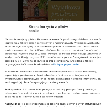
Strona korzysta z plików
cookie
Na stronie stosujemy pliki cookie w celu zapewnienie prawidłowego działania, ułatwienia
korzystania, a także w celach statystycznych i marketingowych. Wybierając „Zaakceptuj
wszystkie” wyrażasz zgodę na stosowanie wszystkich plików cookie. Jeśli chcesz wyrazić
zgodę na stosowanie tylko niektórych plików cookie, wybierz „Ustawienia”, skonfiguruj
preferencje i wybierz przycisk „Zapisz”. Pamiętaj, że możesz zmienić swoje ustawienia w
Najnowsze
każdym czasie klikając przycisk „Pliki cookie” w stopce portalu. Szczegółowe informacje o
sposobie, w jaki używamy plików cookie oraz przetwarzamy Twoje dane, a także o
przysługujących Ci prawach, odnajdziesz w
Polityce prywatności
.
Z RYNKU FINANSOWEGO
Niezbędne:
Pliki cookie niezbędne do prawidłowego działania strony internetowej,
EBC o ewentualnym finansowaniu
zapewniające podstawowe funkcje i zabezpieczenia strony umożliwiające, m.in.
wykorzystywanie podstawowych funkcji takich jak nawigacja na stronie internetowej, czy
wydatków obronnych przez NBP
tez dostęp do jej obszarów wymagających uwierzytelnienia.
Funkcjonalne:
Pliki cookie, które pomagają w realizacji pewnych funkcji, takich jak
GOSPODARKA
udostępnianie zawartości strony internetowej na platformach mediów społecznościowych,
zbieranie opinii i innych funkcji podmiotów trzecich.
Leasing w Polsce rośnie znacznie silniej
niż nasze PKB
Analityczne:
Pliki cookie wspomagające zebranie anonimowych danych statystycznych