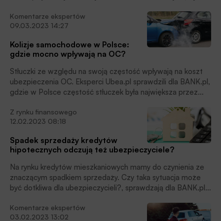
ubezpieczycieli.
Komentarze ekspertów
09.03.2023 14:27
Kolizje samochodowe w Polsce:
gdzie mocno wpływają na OC?
Stłuczki ze względu na swoją częstość wpływają na koszt
ubezpieczenia OC. Eksperci Ubea.pl sprawdzili dla BANK.pl,
gdzie w Polsce częstość stłuczek była największa przez
cały 2022 rok.
Z rynku finansowego
12.02.2023 08:18
Spadek sprzedaży kredytów
hipotecznych odczują też ubezpieczyciele?
Na rynku kredytów mieszkaniowych mamy do czynienia ze
znaczącym spadkiem sprzedaży. Czy taka sytuacja może
być dotkliwa dla ubezpieczycieli?, sprawdzają dla BANK.pl
eksperci porównywarki ubezpieczeniowej Ubea.pl.
Komentarze ekspertów
03.02.2023 13:02