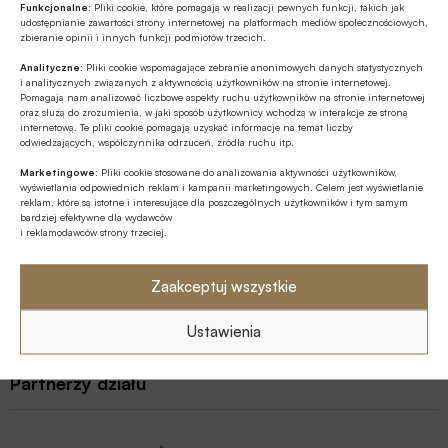
Funkcjonalne:
Pliki cookie, które pomagają w realizacji pewnych funkcji, takich jak
zaprezentowała informacje wskazujące, że nasz kraj jest
udostępnianie zawartości strony internetowej na platformach mediów społecznościowych,
piętnastym rynkiem ubezpieczeniowym w Europie. Chodzi
zbieranie opinii i innych funkcji podmiotów trzecich.
Z rynku finansowego
o klasyfikację, która uwzględnia łączną wartość składki
Analityczne:
Pliki cookie wspomagające zebranie anonimowych danych statystycznych
22.06.2022 15:41
przypisanej brutto i pomija kraje nienależące do UE lub
i analitycznych związanych z aktywnością użytkowników na stronie internetowej.
Pomagają nam analizować liczbowe aspekty ruchu użytkowników na stronie internetowej
EFTA (m.in. Rosję oraz Ukrainę).
oraz służą do zrozumienia, w jaki sposób użytkownicy wchodzą w interakcje ze stroną
Tegoroczny zysk z OC może być o
internetową. Te pliki cookie pomagają uzyskać informacje na temat liczby
1/3 mniejszy niż poprzedni, jeśli ubezpieczyciele nie
odwiedzających, współczynnika odrzuceń, źródła ruchu itp.
podniosą cen składek
Marketingowe:
Pliki cookie stosowane do analizowania aktywności użytkowników,
Ubiegłoroczne wyniki dotyczące zyskowności OC
wyświetlania odpowiednich reklam i kampanii marketingowych. Celem jest wyświetlanie
reklam, które są istotne i interesujące dla poszczególnych użytkowników i tym samym
komunikacyjnego były dość zaskakujące, ponieważ
bardziej efektywne dla wydawców
zakładom ubezpieczeń udało się nieco zwiększyć dodatni
i reklamodawców strony trzeciej.
wynik finansowy na sprzedaży najważniejszych polis w
Polsce (z około 0,52 mld zł do 0,58 mld zł).
STRONA 1 Z 4
Zaakceptuj wszystkie
…
1
2
4
Ustawienia
Partnerzy działu