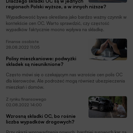
Dlaczego składki OC są w jednych
regionach Polski wyższe, a w innych niższe?
Wypadkowość bywa określana jako bardzo ważny czynnik w
kontekście cen OC. Warto sprawdzić, czy częstość
wypadków faktycznie mocno wpływa na składkę.
Finanse osobiste
28.08.2022 11:05
Polisy mieszkaniowe: podwyżki
składek są nieuniknione?
Często mówi się o czekającym nas wzroście cen polis OC
dla kierowców. Ale podrożeć mogą również ubezpieczenia
mieszkań i domów.
Z rynku finansowego
02.08.2022 14:00
Wzrosną składki OC, bo rośnie
liczba wypadków drogowych?
Przy okazji wprowadzenia nowych, bardziej surowych kar za