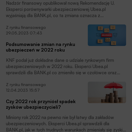
Nadzór finansowy opublikował nową Rekomendację U.
Eksperci porównywarki ubezpieczeniowej Ubea.pl
wyjaśniają dla BANK.pl, co ta zmiana oznacza z
perspektywy banków, ubezpieczycieli oraz ich klientów.
Z rynku finansowego
29.05.2023 07:43
Podsumowanie zmian na rynku
ubezpieczeń w 2022 roku
KNF podał już dokładne dane o udziale rynkowym firm
ubezpieczeniowych w 2022 roku. Eksperci Ubea.pl
sprawdzili dla BANK.pl co zmieniło się w czołówce oraz
peletonie ubezpieczycieli w zakresie udziału w składce
Z rynku finansowego
przypisanej brutto działu I oraz II.
12.04.2023 15:57
Czy 2022 rok przyniósł spadek
zysków ubezpieczycieli?
Miniony rok 2022 na pewno nie był łatwy dla zakładów
ubezpieczeniowych. Eksperci Ubea.pl sprawdzili dla
BANK.pl, jak w tych trudnych warunkach zmieniały się zyski