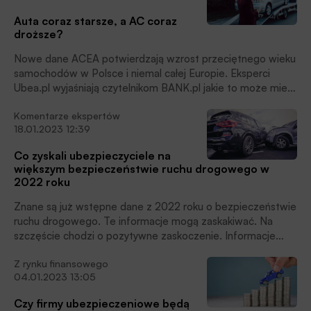
Auta coraz starsze, a AC coraz
droższe?
Nowe dane ACEA potwierdzają wzrost przeciętnego wieku
samochodów w Polsce i niemal całej Europie. Eksperci
Ubea.pl wyjaśniają czytelnikom BANK.pl jakie to może mieć
znaczenie w kontekście autocasco.
Komentarze ekspertów
18.01.2023 12:39
Co zyskali ubezpieczyciele na
większym bezpieczeństwie ruchu drogowego w
2022 roku
Znane są już wstępne dane z 2022 roku o bezpieczeństwie
ruchu drogowego. Te informacje mogą zaskakiwać. Na
szczęście chodzi o pozytywne zaskoczenie. Informacje
dotyczące bezpieczeństwa drogowego w 2022 roku mają
Z rynku finansowego
dodatkowy aspekt. Trzeba bowiem pamiętać, że miniony
04.01.2023 13:05
rok przyniósł kilka restrykcyjnych zmian dla kierowców.
Przykładem jest dwukrotne zaostrzenie kar dla piratów
Czy firmy ubezpieczeniowe będą
drogowych (obowiązujące od 1 stycznia oraz 17 września