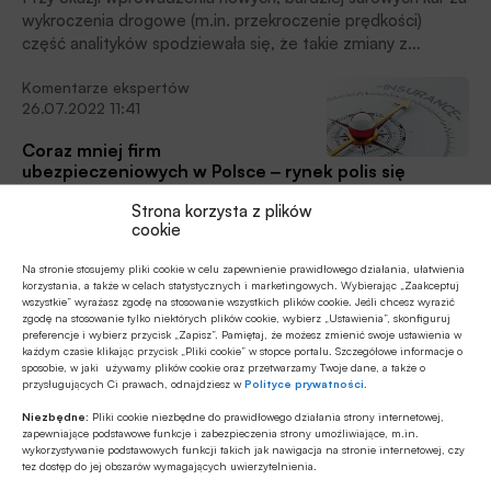
wykroczenia drogowe (m.in. przekroczenie prędkości)
część analityków spodziewała się, że takie zmiany z
początku 2022 roku poprawią bezpieczeństwo drogowe.
Komentarze ekspertów
Dane dotyczące pierwszego kwartału bieżącego roku nie
26.07.2022 11:41
pozwalały jeszcze z całą pewnością odpowiedzieć na
pytanie czy poprawa bezpieczeństwa drogowego
Coraz mniej firm
faktycznie nastąpiła. Od niedawna dysponujemy natomiast
ubezpieczeniowych w Polsce ‒ rynek polis się
takimi danymi Głównego Urzędu Statystycznego na temat
monopolizuje?
bezpieczeństwa drogowego, które obejmują całą pierwszą
Strona korzysta z plików
połowę 2022 roku.
cookie
Przejęcie Avivy przez Allianz oznacza dalszą koncentrację
rynku ubezpieczeniowego w Polsce. Eksperci Ubea.pl
Na stronie stosujemy pliki cookie w celu zapewnienie prawidłowego działania, ułatwienia
sprawdzili dla aleBank.pl, jak nasz sektor wygląda na tle
korzystania, a także w celach statystycznych i marketingowych. Wybierając „Zaakceptuj
Europy.
wszystkie” wyrażasz zgodę na stosowanie wszystkich plików cookie. Jeśli chcesz wyrazić
zgodę na stosowanie tylko niektórych plików cookie, wybierz „Ustawienia”, skonfiguruj
Raporty
preferencje i wybierz przycisk „Zapisz”. Pamiętaj, że możesz zmienić swoje ustawienia w
30.06.2022 13:11
każdym czasie klikając przycisk „Pliki cookie” w stopce portalu. Szczegółowe informacje o
sposobie, w jaki używamy plików cookie oraz przetwarzamy Twoje dane, a także o
Polska jest 15. pod względem
przysługujących Ci prawach, odnajdziesz w
Polityce prywatności
.
wartości rynkiem ubezpieczeniowym w Europie, do
Niezbędne:
Pliki cookie niezbędne do prawidłowego działania strony internetowej,
liderów brakuje nam jeszcze bardzo dużo
zapewniające podstawowe funkcje i zabezpieczenia strony umożliwiające, m.in.
wykorzystywanie podstawowych funkcji takich jak nawigacja na stronie internetowej, czy
Polska Izba Ubezpieczeń w niedawno opublikowanym
tez dostęp do jej obszarów wymagających uwierzytelnienia.
raporcie pod tytułem „Ubezpieczenia w liczbach 2021”