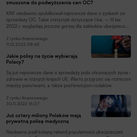
zmuszone do podwyższenia cen OC?
2022 roku), podkreślają eksperci Ubea.pl.
KNF niedawno opublikował najnowsze dane o zyskach ze
sprzedaży OC. Takie statystyki dotyczące I kw. – III kw.
2022 r. wyglądają jeszcze gorzej dla zakładów ubezpieczeń
niż wcześniejsze informacje. Sytuację przeanalizowali dla
Z rynku finansowego
BANK.pl eksperci Ubea.pl.
11.12.2022 08:42
Jakie polisy na życie wybierają
Polacy?
Są już najnowsze dane o sprzedaży polis chroniących życie i
zdrowie w różnych krajach UE. Warto przyjrzeć się różnicom
między państwami, a także preferencjom rodaków.
Z rynku finansowego
30.11.2022 16:37
Już cztery miliony Polaków mają
prywatną polisę medyczną
Niedawno padł kolejny rekord popularności ubezpieczeń