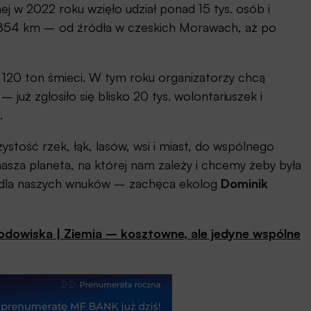
j w 2022 roku wzięło udział ponad 15 tys. osób i
ści 854 km – od źródła w czeskich Morawach, aż po
d 120 ton śmieci. W tym roku organizatorzy chcą
już zgłosiło się blisko 20 tys. wolontariuszek i
.
stość rzek, łąk, lasów, wsi i miast, do wspólnego
 nasza planeta, na której nam zależy i chcemy żeby była
ci, dla naszych wnuków – zachęca ekolog
Dominik
odowiska | Ziemia – kosztowne, ale jedyne wspólne