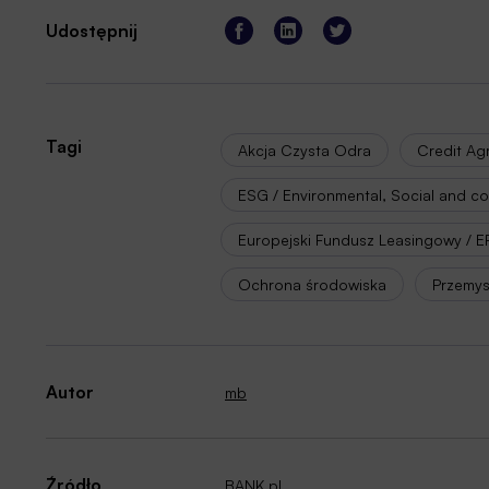
Udostępnij
Tagi
Akcja Czysta Odra
Credit Agr
ESG / Environmental, Social and 
Europejski Fundusz Leasingowy / E
Ochrona środowiska
Przemys
Autor
mb
Źródło
BANK.pl