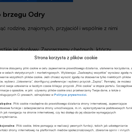
o brzegu Odry
ć rodzinę, znajomych, przyjaciół i wspólnie z nimi
stkie jej dopływy. Zapraszamy chętnych, którzy
Bóbr, Pełcznicę, Prudnik, Barycz czy Ślęzę.
Strona korzysta z plików cookie
tronie stosujemy pliki cookie w celu zapewnienie prawidłowego działania, ułatwienia korzystania, 
ój kawałek rzeki i nie tylko posprzątać brzegi, ale
e w celach statystycznych i marketingowych. Wybierając „Zaakceptuj wszystkie” wyrażasz zgodę n
emysław Przybylski
, koordynator akcji w banku
Credit
owanie wszystkich plików cookie. Jeśli chcesz wyrazić zgodę na stosowanie tylko niektórych plików
ie, wybierz „Ustawienia”, skonfiguruj preferencje i wybierz przycisk „Zapisz”. Pamiętaj, że możesz
nić swoje ustawienia w każdym czasie klikając przycisk „Pliki cookie” w stopce portalu. Szczegółow
rmacje o sposobie, w jaki używamy plików cookie oraz przetwarzamy Twoje dane, a także o
ysługujących Ci prawach, odnajdziesz w
Polityce prywatności
.
Kredyt dla małych i średnich firm
ezbędne:
Pliki cookie niezbędne do prawidłowego działania strony internetowej, zapewniające
stawowe funkcje i zabezpieczenia strony umożliwiające, m.in. wykorzystywanie podstawowych funk
ch jak nawigacja na stronie internetowej, czy tez dostęp do jej obszarów wymagających
rzytelnienia.
kcjonalne:
Pliki cookie, które pomagają w realizacji pewnych funkcji, takich jak udostępnianie
rtości strony internetowej na platformach mediów społecznościowych, zbieranie opinii i innych