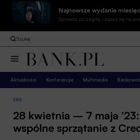
Najnowsze wydanie miesięc
Sprawdź szczegóły i zapisz się na 
Szukaj
Aktualności
Konferencje
Multimedia
Bankowość
ESG
28 kwietnia – 7 maja ’23:
wspólne sprzątanie z Cred