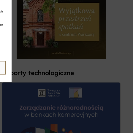
ych
 na
Raporty technologiczne