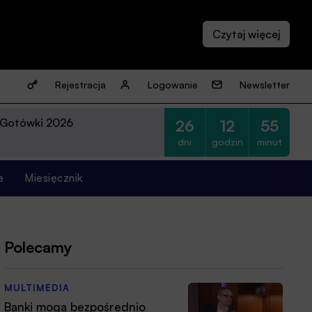
Rejestracja
Logowanie
Newsletter
 Gotówki 2026
26
12
55
dni
godzin
minut
e
Miesięcznik
Polecamy
MULTIMEDIA
Banki mogą bezpośrednio