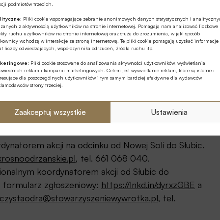
cji podmiotów trzecich.
izatorów od Credit Agricole
lityczne:
Pliki cookie wspomagające zebranie anonimowych danych statystycznych i analityczn
ązanych z aktywnością użytkowników na stronie internetowej. Pomagają nam analizować liczbowe
nansowe na przeprowadzenie akcji. Darczyńcą grantów
kty ruchu użytkowników na stronie internetowej oraz służą do zrozumienia, w jaki sposób
kownicy wchodzą w interakcje ze stroną internetową. Te pliki cookie pomagają uzyskać informacje
t liczby odwiedzających, współczynnika odrzuceń, źródła ruchu itp.
ketingowe:
Pliki cookie stosowane do analizowania aktywności użytkowników, wyświetlania
ionalnych koordynatorów akcji:
wiednich reklam i kampanii marketingowych. Celem jest wyświetlanie reklam, które są istotne i
eresujące dla poszczególnych użytkowników i tym samym bardziej efektywne dla wydawców
klamodawców strony trzeciej.
 oraz jej dorzecza od granicy z Czechami do Opola.
7 092 978.
Zaakceptuj wszystkie
Ustawienia
dcinku od Opola do Nowej Soli. Kontakt: Anna
11 032 036.
ynatorem akcji na odcinku od Nowej Soli do Słubic.
rosnoodrzanskie.pl
, tel. 661 068 040.
ionalnym koordynatorem akcji od Słubic do
z formularz zgłoszeniowy:
https://lnkd.in/dyrxzGBE
a
aczystaodra@stowarzyszeniewywrotka.pl
, tel.