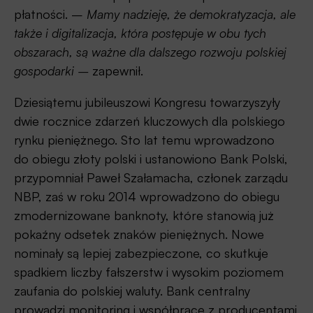
płatności. –
Mamy nadzieję, że demokratyzacja, ale
także i digitalizacja, która postępuje w obu tych
obszarach, są ważne dla dalszego rozwoju polskiej
gospodarki –
zapewnił.
Dziesiątemu jubileuszowi Kongresu towarzyszyły
dwie rocznice zdarzeń kluczowych dla polskiego
rynku pieniężnego. Sto lat temu wprowadzono
do obiegu złoty polski i ustanowiono Bank Polski,
przypomniał Paweł Szałamacha, członek zarządu
NBP, zaś w roku 2014 wprowadzono do obiegu
zmodernizowane banknoty, które stanowią już
pokaźny odsetek znaków pieniężnych. Nowe
nominały są lepiej zabezpieczone, co skutkuje
spadkiem liczby fałszerstw i wysokim poziomem
zaufania do polskiej waluty. Bank centralny
prowadzi monitoring i współpracę z producentami