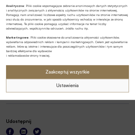
91900
Analityczne:
Pliki cookie wspomagające zebranie anonimowych danych statystycznych
Koszt wysłania SMSa to
19
zł
i analitycznych związanych z aktywnością użytkowników na stronie internetowej.
Pomagają nam analizować liczbowe aspekty ruchu użytkowników na stronie internetowej
netto (
23.37
zł z VAT)
oraz służą do zrozumienia, w jaki sposób użytkownicy wchodzą w interakcje ze stroną
internetową. Te pliki cookie pomagają uzyskać informacje na temat liczby
odwiedzających, współczynnika odrzuceń, źródła ruchu itp.
Marketingowe:
Pliki cookie stosowane do analizowania aktywności użytkowników,
wyświetlania odpowiednich reklam i kampanii marketingowych. Celem jest wyświetlanie
reklam, które są istotne i interesujące dla poszczególnych użytkowników i tym samym
bardziej efektywne dla wydawców
i reklamodawców strony trzeciej.
regulamin
Zaakceptuj wszystkie
Ustawienia
Źródło:
Miesięcznik Finansowy BANK
Udostępnij