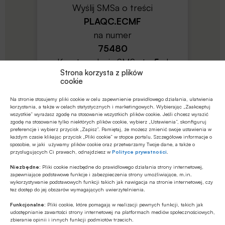
Wyślij SMSa o treści
PLAQC.ECMF
na numer
75480
Koszt wysłania SMSa to
5
zł
Strona korzysta z plików
netto (
6.15
zł z VAT)
cookie
Na stronie stosujemy pliki cookie w celu zapewnienie prawidłowego działania, ułatwienia
korzystania, a także w celach statystycznych i marketingowych. Wybierając „Zaakceptuj
wszystkie” wyrażasz zgodę na stosowanie wszystkich plików cookie. Jeśli chcesz wyrazić
zgodę na stosowanie tylko niektórych plików cookie, wybierz „Ustawienia”, skonfiguruj
preferencje i wybierz przycisk „Zapisz”. Pamiętaj, że możesz zmienić swoje ustawienia w
każdym czasie klikając przycisk „Pliki cookie” w stopce portalu. Szczegółowe informacje o
sposobie, w jaki używamy plików cookie oraz przetwarzamy Twoje dane, a także o
regulamin
przysługujących Ci prawach, odnajdziesz w
Polityce prywatności
.
Niezbędne:
Pliki cookie niezbędne do prawidłowego działania strony internetowej,
zapewniające podstawowe funkcje i zabezpieczenia strony umożliwiające, m.in.
wykorzystywanie podstawowych funkcji takich jak nawigacja na stronie internetowej, czy
Wyślij SMSa o treści
tez dostęp do jej obszarów wymagających uwierzytelnienia.
PLAQC.C9B3
Funkcjonalne:
Pliki cookie, które pomagają w realizacji pewnych funkcji, takich jak
udostępnianie zawartości strony internetowej na platformach mediów społecznościowych,
na numer
zbieranie opinii i innych funkcji podmiotów trzecich.