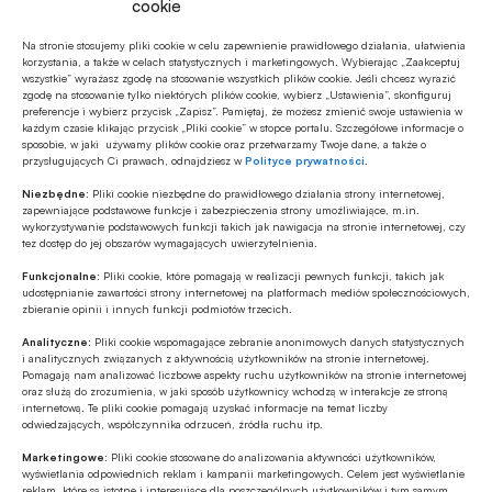
cookie
Źródło
ISBnews.TV
Na stronie stosujemy pliki cookie w celu zapewnienie prawidłowego działania, ułatwienia
korzystania, a także w celach statystycznych i marketingowych. Wybierając „Zaakceptuj
wszystkie” wyrażasz zgodę na stosowanie wszystkich plików cookie. Jeśli chcesz wyrazić
zgodę na stosowanie tylko niektórych plików cookie, wybierz „Ustawienia”, skonfiguruj
preferencje i wybierz przycisk „Zapisz”. Pamiętaj, że możesz zmienić swoje ustawienia w
każdym czasie klikając przycisk „Pliki cookie” w stopce portalu. Szczegółowe informacje o
sposobie, w jaki używamy plików cookie oraz przetwarzamy Twoje dane, a także o
Polecamy
przysługujących Ci prawach, odnajdziesz w
Polityce prywatności
.
Niezbędne:
Pliki cookie niezbędne do prawidłowego działania strony internetowej,
zapewniające podstawowe funkcje i zabezpieczenia strony umożliwiające, m.in.
MULTIMEDIA
wykorzystywanie podstawowych funkcji takich jak nawigacja na stronie internetowej, czy
Banki mogą bezpośrednio finansować
tez dostęp do jej obszarów wymagających uwierzytelnienia.
przemysł zbrojeniowy
Funkcjonalne:
Pliki cookie, które pomagają w realizacji pewnych funkcji, takich jak
udostępnianie zawartości strony internetowej na platformach mediów społecznościowych,
zbieranie opinii i innych funkcji podmiotów trzecich.
ESG
Analityczne:
Pliki cookie wspomagające zebranie anonimowych danych statystycznych
Zielone remonty odrębnym, masowym
i analitycznych związanych z aktywnością użytkowników na stronie internetowej.
segmentem rynku finansowania
Pomagają nam analizować liczbowe aspekty ruchu użytkowników na stronie internetowej
bankowego?
oraz służą do zrozumienia, w jaki sposób użytkownicy wchodzą w interakcje ze stroną
internetową. Te pliki cookie pomagają uzyskać informacje na temat liczby
Z RYNKU FINANSOWEGO
odwiedzających, współczynnika odrzuceń, źródła ruchu itp.
PKO BP o nowych zasadach
Marketingowe:
Pliki cookie stosowane do analizowania aktywności użytkowników,
ustawowych w sprawach frankowych
wyświetlania odpowiednich reklam i kampanii marketingowych. Celem jest wyświetlanie
reklam, które są istotne i interesujące dla poszczególnych użytkowników i tym samym