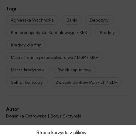
Tagi
Agnieszka Wachnicka
Banki
Depozyty
Konferencja Rynku Kapitałowego / KRK
Kredyty
Kredyty dla firm
Małe i średnie przedsiębiorstwa / MŚP / MSP
Marże kredytowe
Rynek kapitałowy
Sektor bankowy
Związek Banków Polskich / ZBP
Autor
Dominika Ostrowska
|
Borys Skrzyński
Strona korzysta z plików