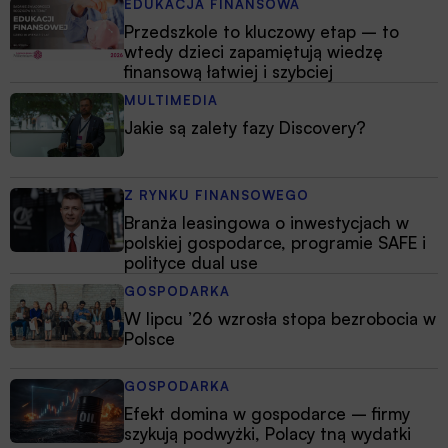
EDUKACJA FINANSOWA
Przedszkole to kluczowy etap – to
wtedy dzieci zapamiętują wiedzę
finansową łatwiej i szybciej
MULTIMEDIA
Jakie są zalety fazy Discovery?
Z RYNKU FINANSOWEGO
Branża leasingowa o inwestycjach w
polskiej gospodarce, programie SAFE i
polityce dual use
GOSPODARKA
W lipcu ’26 wzrosła stopa bezrobocia w
Polsce
GOSPODARKA
Efekt domina w gospodarce – firmy
szykują podwyżki, Polacy tną wydatki