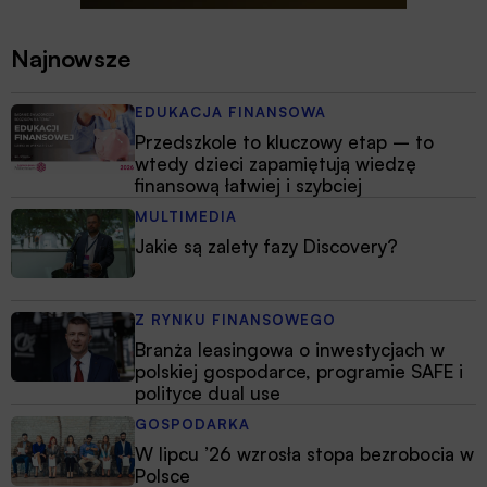
Najnowsze
EDUKACJA FINANSOWA
Przedszkole to kluczowy etap – to
wtedy dzieci zapamiętują wiedzę
finansową łatwiej i szybciej
MULTIMEDIA
Jakie są zalety fazy Discovery?
Z RYNKU FINANSOWEGO
Branża leasingowa o inwestycjach w
polskiej gospodarce, programie SAFE i
polityce dual use
GOSPODARKA
W lipcu ’26 wzrosła stopa bezrobocia w
Polsce