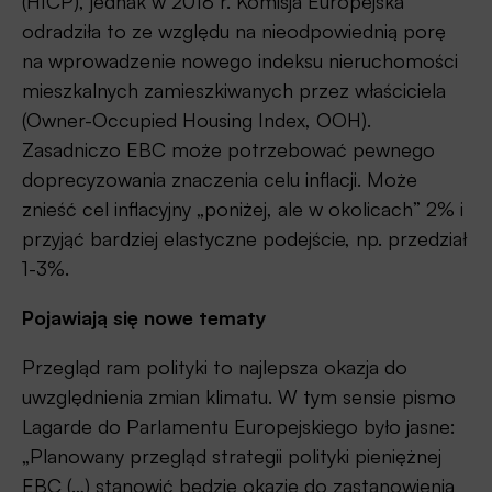
(HICP), jednak w 2018 r. Komisja Europejska
odradziła to ze względu na nieodpowiednią porę
na wprowadzenie nowego indeksu nieruchomości
mieszkalnych zamieszkiwanych przez właściciela
(Owner-Occupied Housing Index, OOH).
Zasadniczo EBC może potrzebować pewnego
doprecyzowania znaczenia celu inflacji. Może
znieść cel inflacyjny „poniżej, ale w okolicach” 2% i
przyjąć bardziej elastyczne podejście, np. przedział
1-3%.
Pojawiają się nowe tematy
Przegląd ram polityki to najlepsza okazja do
uwzględnienia zmian klimatu. W tym sensie pismo
Lagarde do Parlamentu Europejskiego było jasne:
„Planowany przegląd strategii polityki pieniężnej
EBC (…) stanowić będzie okazję do zastanowienia