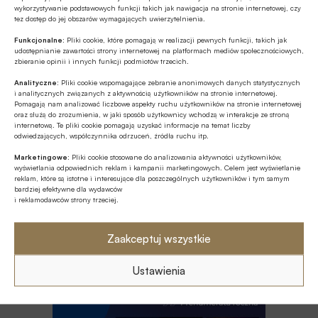
wykorzystywanie podstawowych funkcji takich jak nawigacja na stronie internetowej, czy
tez dostęp do jej obszarów wymagających uwierzytelnienia.
Polityka monetarna / Polityka pieniężna
Funkcjonalne:
Pliki cookie, które pomagają w realizacji pewnych funkcji, takich jak
udostępnianie zawartości strony internetowej na platformach mediów społecznościowych,
Prognozy makroekonomiczne
Recesja
zbieranie opinii i innych funkcji podmiotów trzecich.
Rynek finansowy
Rynek kapitałowy
Analityczne:
Pliki cookie wspomagające zebranie anonimowych danych statystycznych
i analitycznych związanych z aktywnością użytkowników na stronie internetowej.
Pomagają nam analizować liczbowe aspekty ruchu użytkowników na stronie internetowej
oraz służą do zrozumienia, w jaki sposób użytkownicy wchodzą w interakcje ze stroną
internetową. Te pliki cookie pomagają uzyskać informacje na temat liczby
odwiedzających, współczynnika odrzuceń, źródła ruchu itp.
Autor
Marketingowe:
Pliki cookie stosowane do analizowania aktywności użytkowników,
AB
wyświetlania odpowiednich reklam i kampanii marketingowych. Celem jest wyświetlanie
reklam, które są istotne i interesujące dla poszczególnych użytkowników i tym samym
bardziej efektywne dla wydawców
i reklamodawców strony trzeciej.
Źródło
aleBank.pl
Zaakceptuj wszystkie
Ustawienia