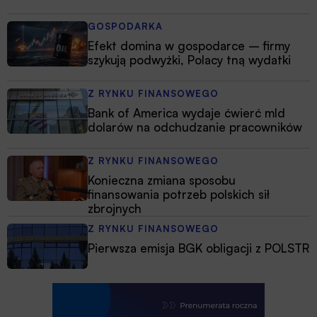
GOSPODARKA
Efekt domina w gospodarce – firmy
szykują podwyżki, Polacy tną wydatki
Z RYNKU FINANSOWEGO
Bank of America wydaje ćwierć mld
dolarów na odchudzanie pracowników
Z RYNKU FINANSOWEGO
Konieczna zmiana sposobu
finansowania potrzeb polskich sił
zbrojnych
Z RYNKU FINANSOWEGO
Pierwsza emisja BGK obligacji z POLSTR