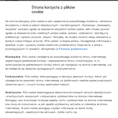
Strona korzysta z plików
cookie
Na stronie stosujemy pliki cookie w celu zapewnienie prawidłowego działania, ułatwienia
korzystania, a także w celach statystycznych i marketingowych. Wybierając „Zaakceptuj
Polecamy
wszystkie” wyrażasz zgodę na stosowanie wszystkich plików cookie. Jeśli chcesz wyrazić
zgodę na stosowanie tylko niektórych plików cookie, wybierz „Ustawienia”, skonfiguruj
preferencje i wybierz przycisk „Zapisz”. Pamiętaj, że możesz zmienić swoje ustawienia w
MULTIMEDIA
każdym czasie klikając przycisk „Pliki cookie” w stopce portalu. Szczegółowe informacje o
sposobie, w jaki używamy plików cookie oraz przetwarzamy Twoje dane, a także o
Banki mogą bezpośrednio finansować
przysługujących Ci prawach, odnajdziesz w
Polityce prywatności
.
przemysł zbrojeniowy
Niezbędne:
Pliki cookie niezbędne do prawidłowego działania strony internetowej,
zapewniające podstawowe funkcje i zabezpieczenia strony umożliwiające, m.in.
wykorzystywanie podstawowych funkcji takich jak nawigacja na stronie internetowej, czy
Z RYNKU FINANSOWEGO
tez dostęp do jej obszarów wymagających uwierzytelnienia.
PKO BP o nowych zasadach
Funkcjonalne:
Pliki cookie, które pomagają w realizacji pewnych funkcji, takich jak
ustawowych w sprawach frankowych
udostępnianie zawartości strony internetowej na platformach mediów społecznościowych,
zbieranie opinii i innych funkcji podmiotów trzecich.
MULTIMEDIA
Analityczne:
Pliki cookie wspomagające zebranie anonimowych danych statystycznych
i analitycznych związanych z aktywnością użytkowników na stronie internetowej.
Na czym polega faza Discovery?
Pomagają nam analizować liczbowe aspekty ruchu użytkowników na stronie internetowej
oraz służą do zrozumienia, w jaki sposób użytkownicy wchodzą w interakcje ze stroną
internetową. Te pliki cookie pomagają uzyskać informacje na temat liczby
odwiedzających, współczynnika odrzuceń, źródła ruchu itp.
Z RYNKU FINANSOWEGO