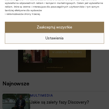
wyświetlania odpowiednich reklam i kampanii marketingowych. Celem jest wyświetlanie
Polsce
reklam, które są istotne i interesujące dla poszczególnych użytkowników i tym samym
bardziej efektywne dla wydawców
i reklamodawców strony trzeciej.
Zaakceptuj wszystkie
Ustawienia
Najnowsze
MULTIMEDIA
Jakie są zalety fazy Discovery?