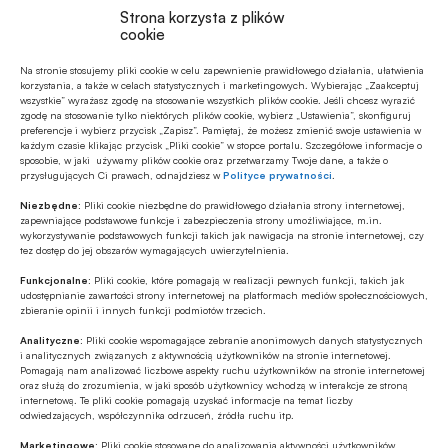
Strona korzysta z plików
cookie
Na stronie stosujemy pliki cookie w celu zapewnienie prawidłowego działania, ułatwienia
Polecamy
korzystania, a także w celach statystycznych i marketingowych. Wybierając „Zaakceptuj
wszystkie” wyrażasz zgodę na stosowanie wszystkich plików cookie. Jeśli chcesz wyrazić
zgodę na stosowanie tylko niektórych plików cookie, wybierz „Ustawienia”, skonfiguruj
preferencje i wybierz przycisk „Zapisz”. Pamiętaj, że możesz zmienić swoje ustawienia w
MULTIMEDIA
każdym czasie klikając przycisk „Pliki cookie” w stopce portalu. Szczegółowe informacje o
Banki mogą bezpośrednio finansować
sposobie, w jaki używamy plików cookie oraz przetwarzamy Twoje dane, a także o
przysługujących Ci prawach, odnajdziesz w
Polityce prywatności
.
przemysł zbrojeniowy
Niezbędne:
Pliki cookie niezbędne do prawidłowego działania strony internetowej,
zapewniające podstawowe funkcje i zabezpieczenia strony umożliwiające, m.in.
MULTIMEDIA
wykorzystywanie podstawowych funkcji takich jak nawigacja na stronie internetowej, czy
tez dostęp do jej obszarów wymagających uwierzytelnienia.
Na czym polega faza Discovery?
Funkcjonalne:
Pliki cookie, które pomagają w realizacji pewnych funkcji, takich jak
udostępnianie zawartości strony internetowej na platformach mediów społecznościowych,
zbieranie opinii i innych funkcji podmiotów trzecich.
Z RYNKU FINANSOWEGO
Analityczne:
Pliki cookie wspomagające zebranie anonimowych danych statystycznych
Branża leasingowa o inwestycjach w
i analitycznych związanych z aktywnością użytkowników na stronie internetowej.
polskiej gospodarce, programie SAFE i
Pomagają nam analizować liczbowe aspekty ruchu użytkowników na stronie internetowej
oraz służą do zrozumienia, w jaki sposób użytkownicy wchodzą w interakcje ze stroną
polityce dual use
internetową. Te pliki cookie pomagają uzyskać informacje na temat liczby
odwiedzających, współczynnika odrzuceń, źródła ruchu itp.
GOSPODARKA
W lipcu ’26 wzrosła stopa bezrobocia w
Marketingowe:
Pliki cookie stosowane do analizowania aktywności użytkowników,