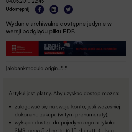
04.05.2010 22:45
Udostępnij
Wydanie archiwalne dostępne jedynie w
wersji podglądu pliku PDF.
[alebankmodule origin="..."
Artykuł jest płatny. Aby uzyskać dostęp można:
zalogować się
na swoje konto, jeśli wcześniej
dokonano zakupu (w tym prenumeraty),
wykupić dostęp do pojedynczego artykułu:
SMS, cena 5 zł netto (6,15 zł brutto) -
kup