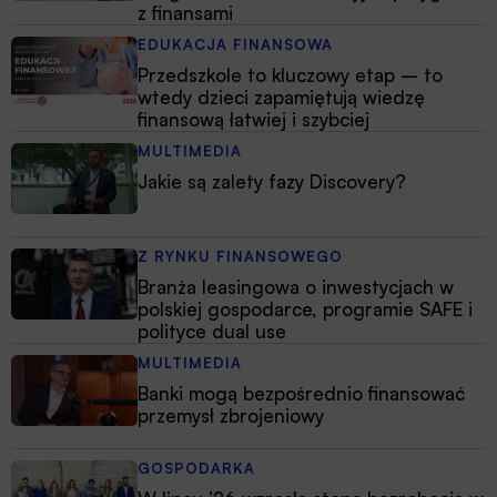
z finansami
EDUKACJA FINANSOWA
Przedszkole to kluczowy etap – to
wtedy dzieci zapamiętują wiedzę
finansową łatwiej i szybciej
MULTIMEDIA
Jakie są zalety fazy Discovery?
Z RYNKU FINANSOWEGO
Branża leasingowa o inwestycjach w
polskiej gospodarce, programie SAFE i
polityce dual use
MULTIMEDIA
Banki mogą bezpośrednio finansować
przemysł zbrojeniowy
GOSPODARKA