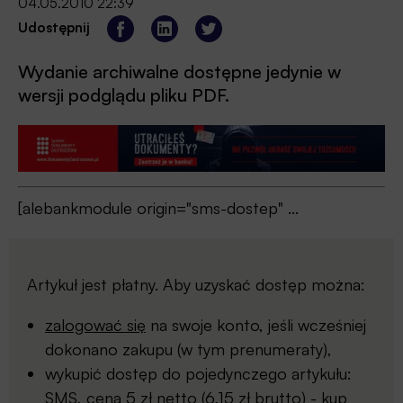
04.05.2010 22:39
Udostępnij
Wydanie archiwalne dostępne jedynie w
wersji podglądu pliku PDF.
[alebankmodule origin="sms-dostep" ...
Artykuł jest płatny. Aby uzyskać dostęp można:
zalogować się
na swoje konto, jeśli wcześniej
dokonano zakupu (w tym prenumeraty),
wykupić dostęp do pojedynczego artykułu:
SMS, cena 5 zł netto (6,15 zł brutto) -
kup