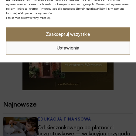
wyświetlania odpowiednich reklam i kampanii marketingowych. Celem jest wyświetlanie
reklam, które są istotne i interesujące dla poszczególnych użytkowników i tym samym
bardziej efektywne dla wydawców
i reklamodawców strony trzeciej.
Zaakceptuj wszystkie
Ustawienia
Najnowsze
EDUKACJA FINANSOWA
Od kieszonkowego po płatności
bezgotówkowe – wakacyjna przygoda