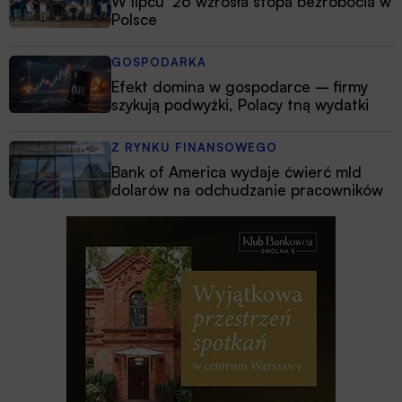
W lipcu ’26 wzrosła stopa bezrobocia w
Polsce
GOSPODARKA
Efekt domina w gospodarce – firmy
szykują podwyżki, Polacy tną wydatki
Z RYNKU FINANSOWEGO
Bank of America wydaje ćwierć mld
dolarów na odchudzanie pracowników