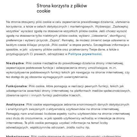
Strona korzysta z plików
cookie
Na stronie stosujemy pliki cookie w celu zapewnienie prawidłowego działania, ułatwienia
Polecamy
korzystania, a także w celach statystycznych i marketingowych. Wybierając „Zaakceptuj
wszystkie” wyrażasz zgodę na stosowanie wszystkich plików cookie. Jeśli chcesz wyrazić
zgodę na stosowanie tylko niektórych plików cookie, wybierz „Ustawienia”, skonfiguruj
preferencje i wybierz przycisk „Zapisz”. Pamiętaj, że możesz zmienić swoje ustawienia w
MULTIMEDIA
każdym czasie klikając przycisk „Pliki cookie” w stopce portalu. Szczegółowe informacje o
Mikrofirmy potrzebują nie tylko
sposobie, w jaki używamy plików cookie oraz przetwarzamy Twoje dane, a także o
przysługujących Ci prawach, odnajdziesz w
Polityce prywatności
.
finansowania, ale także kompetencji
Niezbędne:
Pliki cookie niezbędne do prawidłowego działania strony internetowej,
zapewniające podstawowe funkcje i zabezpieczenia strony umożliwiające, m.in.
ESG
wykorzystywanie podstawowych funkcji takich jak nawigacja na stronie internetowej, czy
tez dostęp do jej obszarów wymagających uwierzytelnienia.
Zielone remonty odrębnym, masowym
segmentem rynku finansowania
Funkcjonalne:
Pliki cookie, które pomagają w realizacji pewnych funkcji, takich jak
bankowego?
udostępnianie zawartości strony internetowej na platformach mediów społecznościowych,
zbieranie opinii i innych funkcji podmiotów trzecich.
Z RYNKU FINANSOWEGO
Analityczne:
Pliki cookie wspomagające zebranie anonimowych danych statystycznych
PKO BP o nowych zasadach
i analitycznych związanych z aktywnością użytkowników na stronie internetowej.
ustawowych w sprawach frankowych
Pomagają nam analizować liczbowe aspekty ruchu użytkowników na stronie internetowej
oraz służą do zrozumienia, w jaki sposób użytkownicy wchodzą w interakcje ze stroną
internetową. Te pliki cookie pomagają uzyskać informacje na temat liczby
odwiedzających, współczynnika odrzuceń, źródła ruchu itp.
MULTIMEDIA
Na czym polega faza Discovery?
Marketingowe:
Pliki cookie stosowane do analizowania aktywności użytkowników,