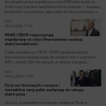
odgórnego cennika, na który nie mają żadnego wpływu. To
Automarket.pl we współpracy z autoDNA wprowadzi na
wyzwanie dla branży komentują eksperci rynkowi –
rynek nowy standard weryfikacji historii pojazdu — kupujący
informacja prasowa BIG InfoMonitora.
bezpłatnie i na poziomie ogłoszenia dostaną informację o
przeszłości i szkodowości auta. Nowe rozwiązanie to
ESG
odpowiedź na oczekiwania kupujących, dla których historia
25.06.2026 17:46
pojazdu jest niemal tak samo ważna, jak cena, stan
techniczny czy przebieg – w badaniu przeprowadzonym
VEHIS i EBOR rozpoczynają
przez Automarket.pl jako ważny czynnik w decyzji
współpracę na rzecz finansowania rozwoju
zakupowej wskazało ją aż 83 proc. kierowców. Przy zakupie
elektromobilności
auta używanego liczy się transparentność – 91 proc.
pytanych osób bardziej ufa sprzedawcom, którzy nie
Dzięki współpracy z EBOR, VEHIS zwiększy wartość
ukrywają informacji o szkodach, a 85 proc. rozważa zakup
finansowania leasingowego dla polskich firm z segmentu
pojazdu po szkodzie, jeśli ma udokumentowaną historię
MŚP o kwotę 520 mln złotych, w ramach transakcji
naprawy, czytamy w informacji prasowej.
sekurytyzacyjnej, której wartość przekroczyła 940 mln
ESG
złotych, czytamy w informacji prasowej.
24.06.2026 17:30
Floty aut firmowych: rosnące i
niestabilne ceny paliw zachęcają do zakupu
elektryków
36 proc. przedsiębiorstw planuje zwiększyć flotę w