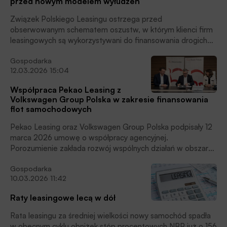
przed nowym modelem wyłudzeń
proces, sprawna komunikacja oraz zaufanie do marki.
Prawie połowa przedsiębiorców nie akceptuje
Związek Polskiego Leasingu ostrzega przed
automatyzacji lub AI na żadnym etapie procesu
obserwowanym schematem oszustw, w którym klienci firm
leasingowego, czytamy w informacji prasowej ZPL.
leasingowych są wykorzystywani do finansowania drogich
samochodów na potrzeby zorganizowanych grup
Gospodarka
przestępczych.
12.03.2026 15:04
Współpraca Pekao Leasing z
Volkswagen Group Polska w zakresie finansowania
flot samochodowych
Pekao Leasing oraz Volkswagen Group Polska podpisały 12
marca 2026 umowę o współpracy agencyjnej.
Porozumienie zakłada rozwój wspólnych działań w obszarze
finansowania flot samochodowych. Inicjatywa
Gospodarka
odzwierciedla rosnące znaczenie modeli agencyjnych w
10.03.2026 11:42
sektorze leasingowym, czytamy w informacji prasowej.
Raty leasingowe lecą w dół
Rata leasingu za średniej wielkości nowy samochód spadła
w obecnym cyklu obniżek stóp procentowych NBP już o 156