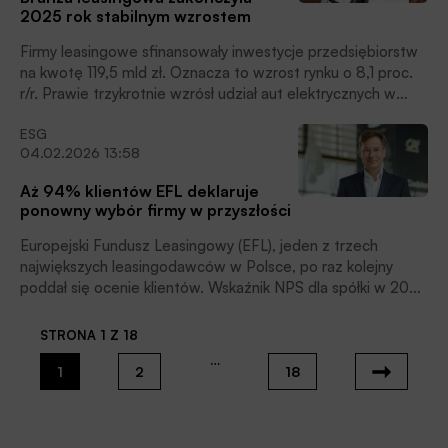
2025 roku. PZWLP wskazuje jednak, że wraz ze
2025 rok stabilnym wzrostem
stopniowym powrotem polskiej gospodarki na ścieżkę
wzrostu spodziewana jest poprawa wyników całego
Firmy leasingowe sfinansowały inwestycje przedsiębiorstw
sektora wypożyczalni, co pozwoli na odrobienie strat z
na kwotę 119,5 mld zł. Oznacza to wzrost rynku o 8,1 proc.
okresu korekty.
r/r. Prawie trzykrotnie wzrósł udział aut elektrycznych w
nowych rejestracjach realizowanych przez firmy leasingu i
ESG
wynajmu. ZPL szacuje, że w 2026 roku wartość inwestycji
04.02.2026 13:58
sfinansowanych przez branżę leasingową wzrośnie do 129,7
mld zł, czytamy w informacji prasowej ZPL.
Aż 94% klientów EFL deklaruje
ponowny wybór firmy w przyszłości
Europejski Fundusz Leasingowy (EFL), jeden z trzech
największych leasingodawców w Polsce, po raz kolejny
poddał się ocenie klientów. Wskaźnik NPS dla spółki w 2025
roku wyniósł 66 i był o 5 pkt. wyższy od średniej dla rynku –
94% klientów deklaruje ponowny wybór EFL w przyszłości,
STRONA 1 Z 18
czytamy w informacji prasowej.
…
1
2
18