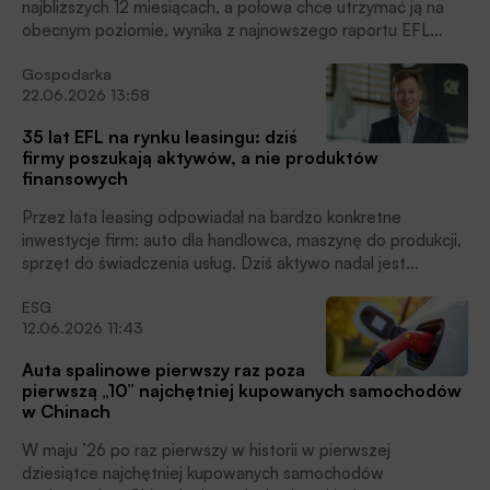
najbliższych 12 miesiącach, a połowa chce utrzymać ją na
obecnym poziomie, wynika z najnowszego raportu EFL
„Polskie firmy na motoryzacyjnych zakupach”. Do firmowej
Gospodarka
agendy coraz mocniej wchodzą elektryki: 37 proc. firm już
22.06.2026 13:58
ma elektryki we flocie, a 27 proc. jeszcze nie, ale planuje
wdrożenie. Eksperci EFL zwracają uwagę, że na decyzje
35 lat EFL na rynku leasingu: dziś
flotowe coraz większy wpływ ma także geopolityka i
firmy poszukają aktywów, a nie produktów
związana z nią presja paliwowa. 29 proc. przedsiębiorców
finansowych
przyznaje, że rosnące i niestabilne ceny paliw, wynikające
m.in. z napięć na Bliskim Wschodzie, zwiększają gotowość
Przez lata leasing odpowiadał na bardzo konkretne
do rozważenia aut elektrycznych, czytamy w informacji
inwestycje firm: auto dla handlowca, maszynę do produkcji,
prasowej.
sprzęt do świadczenia usług. Dziś aktywo nadal jest
punktem wyjścia, ale zmienia się sposób jego finansowania i
ESG
użytkowania. Przedsiębiorcy nie oczekują już umowy i raty,
12.06.2026 11:43
lecz kompleksowej usługi, która zapewni dostępność,
mobilność, serwis, ubezpieczenie czy obsługę zdalną.
Auta spalinowe pierwszy raz poza
Eksperci EFL, który w 2026 roku obchodzi 35-lecie
pierwszą „10” najchętniej kupowanych samochodów
działalności, wskazują, że rynek finansowania firm
w Chinach
przechodzi ewolucję od posiadania do korzystania oraz od
pojedynczej usługi leasingowej do ekosystemu rozwiązań
W maju ’26 po raz pierwszy w historii w pierwszej
zintegrowanych z tymże aktywem. Ten kierunek wpisuje się
dziesiątce najchętniej kupowanych samochodów