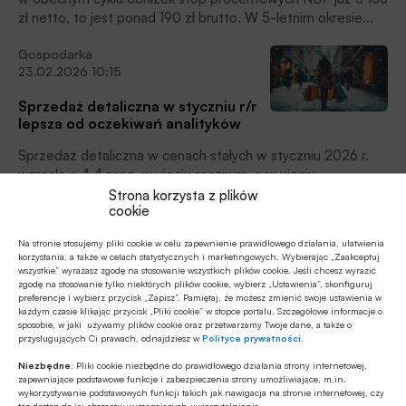
zł netto, to jest ponad 190 zł brutto. W 5-letnim okresie
spłaty pozwala to zaoszczędzić na kosztach finansowania
Gospodarka
ponad 8 tysięcy złotych – wynika z symulacji Superauto.pl.
23.02.2026 10:15
Sprzedaż detaliczna w styczniu r/r
lepsza od oczekiwań analityków
Sprzedaż detaliczna w cenach stałych w styczniu 2026 r.
wzrosła o 4,4 proc. w ujęciu rocznym, a w ujęciu
miesięcznym spadła o 17,8 proc. – podał Główny Urząd
Strona korzysta z plików
cookie
Statystyczny. Sprzedaż detaliczna w cenach bieżących w
Z rynku finansowego
ubiegłym miesiącu wzrosła o 3,9 proc. rdr.
Na stronie stosujemy pliki cookie w celu zapewnienie prawidłowego działania, ułatwienia
19.02.2026 09:07
korzystania, a także w celach statystycznych i marketingowych. Wybierając „Zaakceptuj
wszystkie” wyrażasz zgodę na stosowanie wszystkich plików cookie. Jeśli chcesz wyrazić
Prawie 3,3 mld zł zaległych
zgodę na stosowanie tylko niektórych plików cookie, wybierz „Ustawienia”, skonfiguruj
płatności w sektorze TSL na koniec grudnia ‘25
preferencje i wybierz przycisk „Zapisz”. Pamiętaj, że możesz zmienić swoje ustawienia w
każdym czasie klikając przycisk „Pliki cookie” w stopce portalu. Szczegółowe informacje o
sposobie, w jaki używamy plików cookie oraz przetwarzamy Twoje dane, a także o
Dane o przeterminowanych zobowiązaniach z Rejestru
przysługujących Ci prawach, odnajdziesz w
Polityce prywatności
.
Dłużników BIG InfoMonitor oraz bazy kredytowej BIK
Niezbędne:
Pliki cookie niezbędne do prawidłowego działania strony internetowej,
pokazują, że łączne zadłużenie branży TSL na koniec 2025
zapewniające podstawowe funkcje i zabezpieczenia strony umożliwiające, m.in.
wyniosło prawie 3,3 mld zł, a zaległe płatności posiadało
wykorzystywanie podstawowych funkcji takich jak nawigacja na stronie internetowej, czy
ESG
tez dostęp do jej obszarów wymagających uwierzytelnienia.