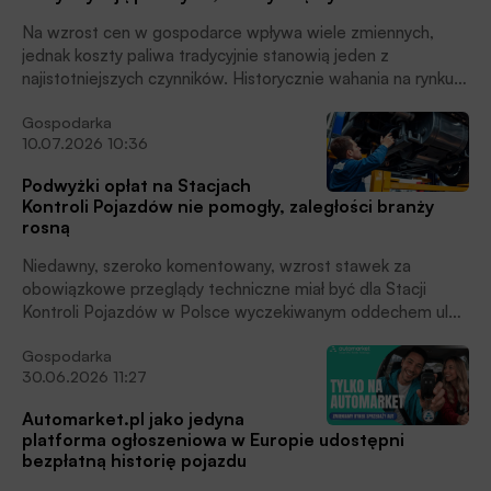
Na wzrost cen w gospodarce wpływa wiele zmiennych,
jednak koszty paliwa tradycyjnie stanowią jeden z
najistotniejszych czynników. Historycznie wahania na rynku
surowców zawsze szybko przekładały się na portfele
Gospodarka
konsumentów i firm. Obecnie ten element nabiera jeszcze
10.07.2026 10:36
większego znaczenia. Jak wynika z badania BIG InfoMonitor
„Wzrost cen paliw a budżety domowe Polaków” aż 82
Podwyżki opłat na Stacjach
proc. konsumentów spodziewa się, że wyższe koszty
Kontroli Pojazdów nie pomogły, zaległości branży
paliwa przełożą się na droższe towary i usługi. Co istotne,
rosną
te oczekiwania znajdują odzwierciedlenie w deklaracjach
przedsiębiorców. Badanie Skaner MŚP z kolei pokazuje, że
Niedawny, szeroko komentowany, wzrost stawek za
coraz więcej przedsiębiorstw planuje podwyżki cen,
obowiązkowe przeglądy techniczne miał być dla Stacji
wskazując na utrzymującą się presję kosztową i
Kontroli Pojazdów w Polsce wyczekiwanym oddechem ulgi.
ograniczone możliwości dalszego finansowania wzrostu
Rzeczywistość okazała się niestety brutalna. Najnowsze
kosztów z własnych marż, czytamy w informacji prasowej.
Gospodarka
dane BIG InfoMonitor i BIK pokazują, że w ciągu 12
30.06.2026 11:27
miesięcy zaległe zadłużenie sektora wzrosło do ponad 90,3
mln zł. Przedsiębiorcy prowadzący SKP znaleźli się w
Automarket.pl jako jedyna
pułapce. Z jednej strony stoją przed koniecznością
platforma ogłoszeniowa w Europie udostępni
kosztownej modernizacji aparatury diagnostycznej, z drugiej
bezpłatną historię pojazdu
– ich dochody pozostają zakładnikiem sztywnego,