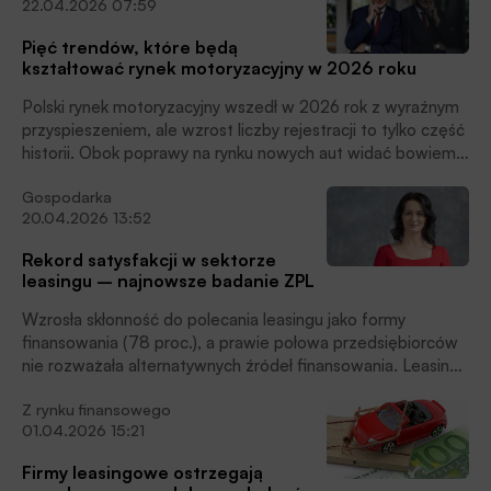
22.04.2026 07:59
r/r). Maszyny i urządzenia rosną umiarkowanie (8,8 proc. r/r)
przy wyraźnym zróżnicowaniu sektorowym – dynamiczne
Pięć trendów, które będą
wzrosty w części kategorii kontrastują ze spadkami m.in. w
kształtować rynek motoryzacyjny w 2026 roku
rolnictwie, czytamy w informacji prasowej ZPL.
Polski rynek motoryzacyjny wszedł w 2026 rok z wyraźnym
przyspieszeniem, ale wzrost liczby rejestracji to tylko część
historii. Obok poprawy na rynku nowych aut widać bowiem
kilka silnych zmian strukturalnych. Eksperci EFL zwracają
Gospodarka
uwagę, że słabnie import samochodów używanych z
20.04.2026 13:52
zagranicy, rośnie udział marek chińskich, przyspiesza
elektryfikacja, a firmy coraz częściej wybierają nie sam
Rekord satysfakcji w sektorze
zakup pojazdu, lecz przewidywalny model jego
leasingu – najnowsze badanie ZPL
użytkowania. Z perspektywy finansowania to znak, że rynek
dojrzewa i coraz mocniej premiuje elastyczność, kontrolę
Wzrosła skłonność do polecania leasingu jako formy
kosztów i szybkość dostosowania do nowych realiów,
finansowania (78 proc.), a prawie połowa przedsiębiorców
czytamy w informacji prasowej.
nie rozważała alternatywnych źródeł finansowania. Leasing
najczęściej konkuruje z najmem długoterminowym,
Z rynku finansowego
finansowaniem z pieniędzy własnych oraz kredytem
01.04.2026 15:21
bankowym. Przedsiębiorcy wskazują zwykle 2–3 kluczowe
czynniki wyboru firmy leasingowej – najczęściej są to
Firmy leasingowe ostrzegają
warunki i parametry finansowe, a także szybki i prosty