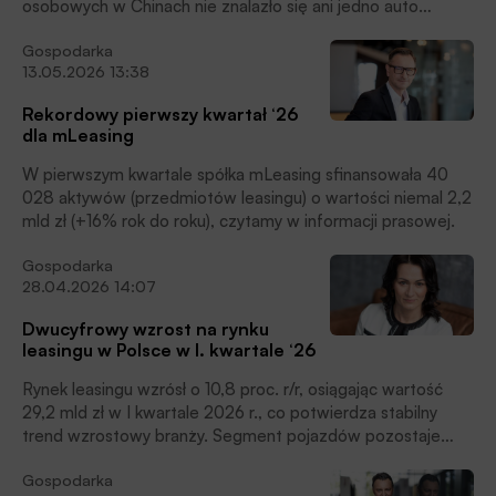
w strategię EFL na lata 2026-2028, spójną ze strategią
osobowych w Chinach nie znalazło się ani jedno auto
ACT 2028 Grupy Crédit Agricole, opartą na trzech filarach:
spalinowe – informują chińskie media, pisze Krzysztof
Acceleration / Cohesion / Transformation (Przyspieszenie,
Gospodarka
Pawliszak z PAP Biznes. Tymczasem jak podaje Polski
Spójność Transformacja), czytamy w informacji prasowej.
13.05.2026 13:38
Związek Przemysłu Motoryzacyjnego w Polsce w maju tego
roku zanotowano spadek rejestracji aut elektrycznych.
Rekordowy pierwszy kwartał ‘26
dla mLeasing
W pierwszym kwartale spółka mLeasing sfinansowała 40
028 aktywów (przedmiotów leasingu) o wartości niemal 2,2
mld zł (+16% rok do roku), czytamy w informacji prasowej.
Gospodarka
28.04.2026 14:07
Dwucyfrowy wzrost na rynku
leasingu w Polsce w I. kwartale ‘26
Rynek leasingu wzrósł o 10,8 proc. r/r, osiągając wartość
29,2 mld zł w I kwartale 2026 r., co potwierdza stabilny
trend wzrostowy branży. Segment pojazdów pozostaje
głównym motorem rynku – szczególnie silny wzrost
Gospodarka
odnotowano w finansowaniu pojazdów ciężkich (19 proc.