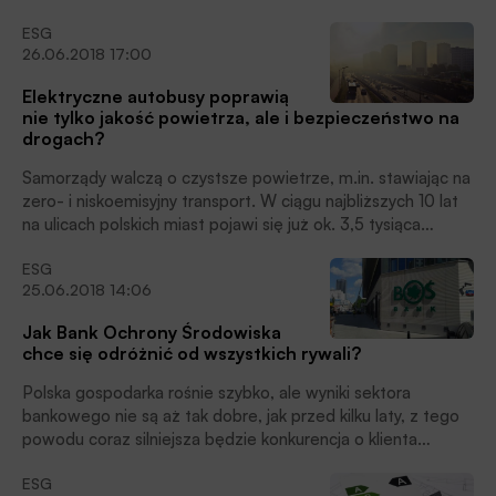
Wodnej (NFOŚiGW) Anna Ewa Król.
ESG
26.06.2018 17:00
Elektryczne autobusy poprawią
nie tylko jakość powietrza, ale i bezpieczeństwo na
drogach?
Samorządy walczą o czystsze powietrze, m.in. stawiając na
zero- i niskoemisyjny transport. W ciągu najbliższych 10 lat
na ulicach polskich miast pojawi się już ok. 3,5 tysiąca
autobusów zasilanych paliwami alternatywnymi.
ESG
Wyzwaniem wciąż pozostaje brak infrastruktury do
25.06.2018 14:06
ładowania i optymalizacja zużycia energii.
Jak Bank Ochrony Środowiska
chce się odróżnić od wszystkich rywali?
Polska gospodarka rośnie szybko, ale wyniki sektora
bankowego nie są aż tak dobre, jak przed kilku laty, z tego
powodu coraz silniejsza będzie konkurencja o klienta
indywidualnego i instytucjonalnego. Dlatego BOŚ SA chce
ESG
realizować strategię odmienną od innych banków.