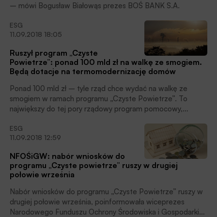
– mówi Bogusław Białowąs prezes BOŚ BANK S.A.
ESG
11.09.2018 18:05
Ruszył program „Czyste
Powietrze”: ponad 100 mld zł na walkę ze smogiem.
Będą dotacje na termomodernizację domów
Ponad 100 mld zł – tyle rząd chce wydać na walkę ze
smogiem w ramach programu „Czyste Powietrze”. To
największy do tej pory rządowy program pomocowy,
wymierzony w walkę z zanieczyszczeniem powietrza.
ESG
Nabór wniosków do programu ma ruszyć już w drugiej
11.09.2018 12:59
połowie września. Elementem programu jest dotacja na
termomodernizację domów jednorodzinnych. Bez tego
NFOŚiGW: nabór wniosków do
wymiana starych kotłów na nowe nie przyniesie efektów, bo
programu „Czyste powietrze” ruszy w drugiej
beneficjenci będą odczuwać wyższe koszty ogrzewania.
połowie września
Nabór wniosków do programu „Czyste Powietrze” ruszy w
drugiej połowie września, poinformowała wiceprezes
Narodowego Funduszu Ochrony Środowiska i Gospodarki