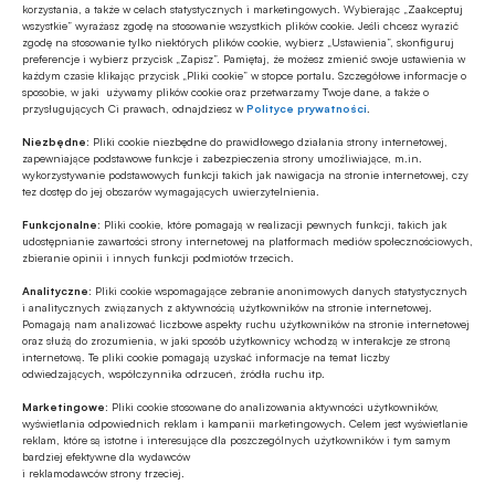
marże
korzystania, a także w celach statystycznych i marketingowych. Wybierając „Zaakceptuj
wszystkie” wyrażasz zgodę na stosowanie wszystkich plików cookie. Jeśli chcesz wyrazić
GOSPODARKA
zgodę na stosowanie tylko niektórych plików cookie, wybierz „Ustawienia”, skonfiguruj
preferencje i wybierz przycisk „Zapisz”. Pamiętaj, że możesz zmienić swoje ustawienia w
Polska szóstą gospodarką UE w 2025
każdym czasie klikając przycisk „Pliki cookie” w stopce portalu. Szczegółowe informacje o
roku
sposobie, w jaki używamy plików cookie oraz przetwarzamy Twoje dane, a także o
przysługujących Ci prawach, odnajdziesz w
Polityce prywatności
.
Z RYNKU FINANSOWEGO
Niezbędne:
Pliki cookie niezbędne do prawidłowego działania strony internetowej,
zapewniające podstawowe funkcje i zabezpieczenia strony umożliwiające, m.in.
EBC o ewentualnym finansowaniu
wykorzystywanie podstawowych funkcji takich jak nawigacja na stronie internetowej, czy
wydatków obronnych przez NBP
tez dostęp do jej obszarów wymagających uwierzytelnienia.
Funkcjonalne:
Pliki cookie, które pomagają w realizacji pewnych funkcji, takich jak
udostępnianie zawartości strony internetowej na platformach mediów społecznościowych,
GOSPODARKA
zbieranie opinii i innych funkcji podmiotów trzecich.
Leasing w Polsce rośnie znacznie silniej
Analityczne:
Pliki cookie wspomagające zebranie anonimowych danych statystycznych
niż nasze PKB
i analitycznych związanych z aktywnością użytkowników na stronie internetowej.
Pomagają nam analizować liczbowe aspekty ruchu użytkowników na stronie internetowej
oraz służą do zrozumienia, w jaki sposób użytkownicy wchodzą w interakcje ze stroną
internetową. Te pliki cookie pomagają uzyskać informacje na temat liczby
odwiedzających, współczynnika odrzuceń, źródła ruchu itp.
Marketingowe:
Pliki cookie stosowane do analizowania aktywności użytkowników,
wyświetlania odpowiednich reklam i kampanii marketingowych. Celem jest wyświetlanie
reklam, które są istotne i interesujące dla poszczególnych użytkowników i tym samym
bardziej efektywne dla wydawców
i reklamodawców strony trzeciej.