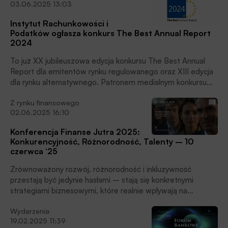
03.06.2025 13:03
na temat finansowania i wspierania przedsiębiorstw przez
instytucje finansowe i rozwojowe. Miesięcznik Finansowy
Instytut Rachunkowości i
BANK i Portal Finansowy BANK.pl są patronami medialnymi
Podatków ogłasza konkurs The Best Annual Report
kongresu.
2024
To już XX jubileuszowa edycja konkursu The Best Annual
Report dla emitentów rynku regulowanego oraz XIII edycja
dla rynku alternatywnego. Patronem medialnym konkursu
jest Miesięcznik Finansowy BANK i Portal Finansowy
Z rynku finansowego
BANK.pl
02.06.2025 16:10
Konferencja Finanse Jutra 2025:
Konkurencyjność, Różnorodność, Talenty – 10
czerwca ‘25
Zrównoważony rozwój, różnorodność i inkluzywność
przestają być jedynie hasłami – stają się konkretnymi
strategiami biznesowymi, które realnie wpływają na
kondycję i przyszłość instytucji finansowych. Właśnie wokół
Wydarzenia
tych tematów koncentruje się tegoroczna edycja
19.02.2025 11:39
konferencji Finanse Jutra 2025, która odbędzie się 10