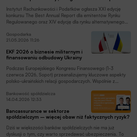
Instytut Rachunkowości i Podatków ogłasza XXI edycję
konkursu The Best Annual Report dla emitentów Rynku
Regulowanego oraz XIV edycję dla rynku alternatywnego
NewConnect. Patronem strategicznym konkursu jest Giełda
Gospodarka
Papierów Wartościowych w Warszawie S.A. Miesięcznik
21.05.2026 11:26
Finansowy BANK i Portal Finansowy BANK.pl są patronami
medialnymi konkursu.
EKF 2026 o biznesie militarnym i
finansowaniu odbudowy Ukrainy
Podczas Europejskiego Kongresu Finansowego (1-3
czerwca 2026, Sopot) przeanalizujemy kluczowe aspekty
polsko-ukraińskich relacji gospodarczych. Wspólnie z
partnerami – Bankiem Handlowym w Warszawie oraz
Bankowość spółdzielcza
Bankiem Gospodarstwa Krajowego – przyjrzymy się
14.04.2026 12:33
realiom zarządzania biznesem w warunkach wojennych oraz
strategicznym mechanizmom finansowania przyszłej
Bancassurance w sektorze
odbudowy – czytamy w informacji prasowej
spółdzielczym – więcej obaw niż faktycznych ryzyk?
organizatorów. Partnerami EKF 2026 są Związek Banków
Polskich i Warszawski Instytut Bankowości. Miesięcznik
Dziś w większości banków spółdzielczych nie ma już
Finansowy BANK i Portal Finansowy BANK.pl są partnerami
dyskusji o tym, czy warto sprzedawać ubezpieczenia. To