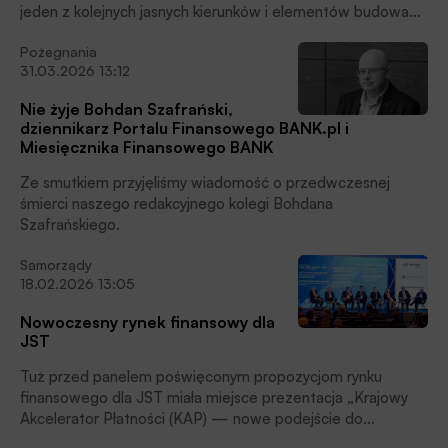
medialnymi Kongresu.
jeden z kolejnych jasnych kierunków i elementów budowania
dochodów pozaodsetkowych.
Pożegnania
31.03.2026 13:12
Nie żyje Bohdan Szafrański,
dziennikarz Portalu Finansowego BANK.pl i
Miesięcznika Finansowego BANK
Ze smutkiem przyjęliśmy wiadomość o przedwczesnej
śmierci naszego redakcyjnego kolegi Bohdana
Szafrańskiego.
Samorządy
18.02.2026 13:05
Nowoczesny rynek finansowy dla
JST
Tuż przed panelem poświęconym propozycjom rynku
finansowego dla JST miała miejsce prezentacja „Krajowy
Akcelerator Płatności (KAP) — nowe podejście do
zarządzania płynnością w łańcuchu dostaw JST”