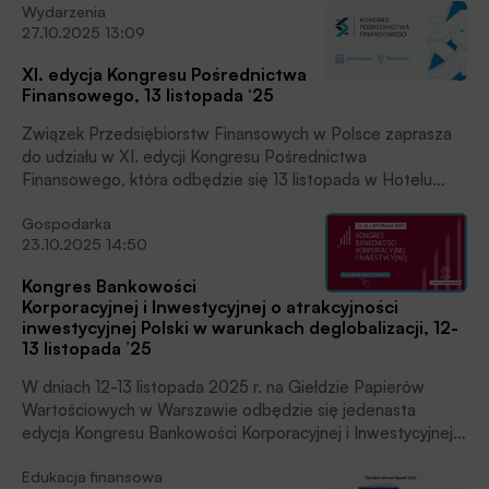
Wydarzenia
przedstawiona podczas Forum Bankowo-Samorządowego
27.10.2025 13:09
2026 przez Rafała Chraboła, prezesa zarządu FQP.S.A.
XI. edycja Kongresu Pośrednictwa
Finansowego, 13 listopada ‘25
Związek Przedsiębiorstw Finansowych w Polsce zaprasza
do udziału w XI. edycji Kongresu Pośrednictwa
Finansowego, która odbędzie się 13 listopada w Hotelu
Golden Tulip (ul. Towarowa 2, Warszawa). Miesięcznik
Gospodarka
Finansowy BANK i Portal Finansowy BANK.pl są patronami
23.10.2025 14:50
medialnymi kongresu.
Kongres Bankowości
Korporacyjnej i Inwestycyjnej o atrakcyjności
inwestycyjnej Polski w warunkach deglobalizacji, 12-
13 listopada ’25
W dniach 12-13 listopada 2025 r. na Giełdzie Papierów
Wartościowych w Warszawie odbędzie się jedenasta
edycja Kongresu Bankowości Korporacyjnej i Inwestycyjnej
(KBKiI). Kongres, organizowany we współpracy z Bankiem
Edukacja finansowa
Pekao S.A. od 2015 roku, stanowi ważną platformę debaty