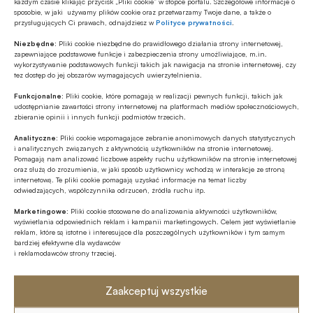
XI. Kongres Rynku Instrumentów
każdym czasie klikając przycisk „Pliki cookie” w stopce portalu. Szczegółowe informacje o
Gospodarzem konferencji jest Izba Domów Maklerskich.
sposobie, w jaki używamy plików cookie oraz przetwarzamy Twoje dane, a także o
Pochodnych
Miesięcznik Finansowy BANK i Portal Finansowy BANK.pl są
przysługujących Ci prawach, odnajdziesz w
Polityce prywatności
.
partnerami medialnymi KRK 2025.
28 listopada 2024 r. w Sheraton Grand Warsaw odbyła się
Niezbędne:
Pliki cookie niezbędne do prawidłowego działania strony internetowej,
XI edycja Kongresu Rynku Instrumentów Pochodnych,
zapewniające podstawowe funkcje i zabezpieczenia strony umożliwiające, m.in.
wykorzystywanie podstawowych funkcji takich jak nawigacja na stronie internetowej, czy
organizowanego przez Związek Banków Polskich.
tez dostęp do jej obszarów wymagających uwierzytelnienia.
Wydarzenie zgromadziło czołowych ekspertów z sektora
Funkcjonalne:
Pliki cookie, które pomagają w realizacji pewnych funkcji, takich jak
finansowego, regulatorów oraz przedstawicieli instytucji
STRONA 1 Z 1
udostępnianie zawartości strony internetowej na platformach mediów społecznościowych,
publicznych, by wspólnie omówić kluczowe wyzwania
zbieranie opinii i innych funkcji podmiotów trzecich.
stojące przed rynkiem OTC.
Analityczne:
Pliki cookie wspomagające zebranie anonimowych danych statystycznych
i analitycznych związanych z aktywnością użytkowników na stronie internetowej.
Polecamy
Pomagają nam analizować liczbowe aspekty ruchu użytkowników na stronie internetowej
oraz służą do zrozumienia, w jaki sposób użytkownicy wchodzą w interakcje ze stroną
internetową. Te pliki cookie pomagają uzyskać informacje na temat liczby
odwiedzających, współczynnika odrzuceń, źródła ruchu itp.
MULTIMEDIA
Banki mogą bezpośrednio finansować
Marketingowe:
Pliki cookie stosowane do analizowania aktywności użytkowników,
wyświetlania odpowiednich reklam i kampanii marketingowych. Celem jest wyświetlanie
przemysł zbrojeniowy
reklam, które są istotne i interesujące dla poszczególnych użytkowników i tym samym
bardziej efektywne dla wydawców
i reklamodawców strony trzeciej.
ESG
Zielone remonty odrębnym, masowym
Zaakceptuj wszystkie
segmentem rynku finansowania
bankowego?