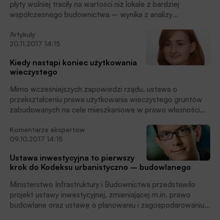
płyty wolniej traciły na wartości niż lokale z bardziej
współczesnego budownictwa – wynika z analizy
przygotowanej przez Open Finance. Pogłoski o śmierci
Artykuły
betonowych bloków wydają się więc przesadzone.
20.11.2017 14:15
Kiedy nastąpi koniec użytkowania
wieczystego
Mimo wcześniejszych zapowiedzi rządu, ustawa o
przekształceniu prawa użytkowania wieczystego gruntów
zabudowanych na cele mieszkaniowe w prawo własności
jak dotąd nie weszła w życie. Pierwotnie jako termin
Komentarze ekspertów
rozpoczęcia obowiązywania regulacji wskazano 1 stycznia
09.10.2017 14:15
2017 r., który przesunięto na 1 lipca, a następnie na 1
października i – jak wiadomo – ten termin również nie
Ustawa inwestycyjna to pierwszy
został dotrzymany. Z uwagi na dość rewolucyjny charakter
krok do Kodeksu urbanistyczno – budowlanego
zmian warto zapoznać się z nimi już teraz.
Ministerstwo Infrastruktury i Budownictwa przedstawiło
projekt ustawy inwestycyjnej, zmieniającej m.in. prawo
budowlane oraz ustawę o planowaniu i zagospodarowaniu
przestrzennym. Projekt ma stworzyć grunt pod wdrożenie