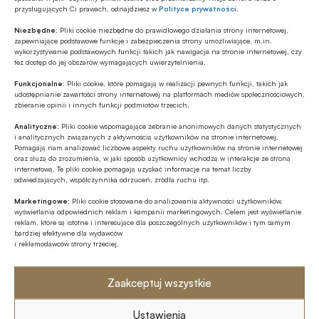
nieruchomości mieszkaniowych, postrzeganie ich w
przysługujących Ci prawach, odnajdziesz w
Polityce prywatności
.
W Ministerstwie Infrastruktury i
kategorii dóbr podstawowych oraz ich wysoka
Budownictwa zainicjowano prace nad
Niezbędne:
Pliki cookie niezbędne do prawidłowego działania strony internetowej,
kapitałochłonność, nakłada na władze publiczne obowiązek
projektem zmian prawa użytkowania
zapewniające podstawowe funkcje i zabezpieczenia strony umożliwiające, m.in.
wykorzystywanie podstawowych funkcji takich jak nawigacja na stronie internetowej, czy
prowadzenia polityki mającej na celu wsparcie obywateli w
wieczystego. Nowe przepisy dotyczyć
tez dostęp do jej obszarów wymagających uwierzytelnienia.
rozwiązywaniu problemów mieszkaniowych.
będą tylko gruntów, na których
STRONA 1 Z 1
Funkcjonalne:
Pliki cookie, które pomagają w realizacji pewnych funkcji, takich jak
zlokalizowane są budynki
udostępnianie zawartości strony internetowej na platformach mediów społecznościowych,
wielorodzinne. Z dniem 1 stycznia 2017
zbieranie opinii i innych funkcji podmiotów trzecich.
roku wszystkie udziały w prawie
Analityczne:
Pliki cookie wspomagające zebranie anonimowych danych statystycznych
Polecamy
użytkowania wieczystego z mocy
i analitycznych związanych z aktywnością użytkowników na stronie internetowej.
ustawy mają przejść na własność.
Pomagają nam analizować liczbowe aspekty ruchu użytkowników na stronie internetowej
oraz służą do zrozumienia, w jaki sposób użytkownicy wchodzą w interakcje ze stroną
MULTIMEDIA
internetową. Te pliki cookie pomagają uzyskać informacje na temat liczby
odwiedzających, współczynnika odrzuceń, źródła ruchu itp.
Banki mogą bezpośrednio finansować
przemysł zbrojeniowy
Marketingowe:
Pliki cookie stosowane do analizowania aktywności użytkowników,
wyświetlania odpowiednich reklam i kampanii marketingowych. Celem jest wyświetlanie
reklam, które są istotne i interesujące dla poszczególnych użytkowników i tym samym
bardziej efektywne dla wydawców
ESG
i reklamodawców strony trzeciej.
Zielone remonty odrębnym, masowym
segmentem rynku finansowania
Zaakceptuj wszystkie
bankowego?
Z RYNKU FINANSOWEGO
Ustawienia