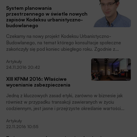
mieszkań. Pierwszy kwartał 2017 roku był rekordowy jeśli
System planowania
chodzi o liczbę złożonych wniosków. Środki niestety bardzo
przestrzennego w świetle nowych
szybko się wyczerpały i nie każdy mógł z nich skorzystać.
zapisów Kodeksu urbanistyczno-
Rząd wychodząc naprzeciw dużemu zainteresowaniu
budowlanego
Programem zmienia przepisy, które umożliwią skorzystanie
ze środków większej liczbie wnioskujących.
Czekamy na nowy projekt Kodeksu Urbanistyczno-
Budowlanego, na temat którego konsultacje społeczne
zakończyły się pod koniec ubiegłego roku. Zgodnie z
pierwotnymi założeniami Ministerstwa Infrastruktury i
Artykuły
Budownictwa, tekst z wynikającymi z konsultacji zmianami
24.11.2016 20:42
miał zostać opublikowany do końca marca 2017, a już w
lipcu trafić na ścieżkę legislacyjną. Niestety, według
XIII KFNM 2016: Właściwe
najnowszych prognoz, prace legislacyjne mają rozpocząć
wycenianie zabezpieczenia
się w drugiej połowie roku, a dopiero jesienią projekt trafić
ma do Rady Ministrów. Oddalają się tym samym plany
Jedną z kluczowych zasad etyki, zarówno w biznesie jak
wdrożenia w życie pierwszych regulacji wraz z początkiem
również w przypadku transakcji zawieranych w życiu
przyszłego roku.
codziennym, jest jasne i przejrzyste określanie wartości
oferowanych przedmiotów czy usług oraz zachowanie
Artykuły
korelacji pomiędzy ustaloną ceną a rzeczywistą wartością
22.11.2016 10:55
sprzedawanego przedmiotu. Niezależnie od aspektu
czysto etycznego, właściwa wycena przedmiotu będącego