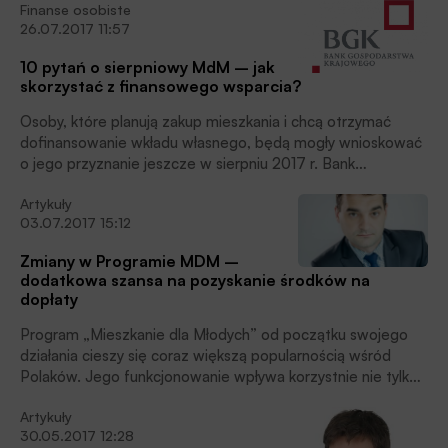
Finanse osobiste
Kodeksu urbanistyczno-budowlanego i wprowadzać zmiany
26.07.2017 11:57
zgodne z jego założeniami. Ustawa powinna uprościć i
przyspieszyć proces inwestycyjno-budowlany. Wydaje się
10 pytań o sierpniowy MdM – jak
jednak, że w wielu aspektach może przynieść odwrotny
skorzystać z finansowego wsparcia?
efekt.
Osoby, które planują zakup mieszkania i chcą otrzymać
dofinansowanie wkładu własnego, będą mogły wnioskować
o jego przyznanie jeszcze w sierpniu 2017 r. Bank
Gospodarstwa Krajowego będzie dysponował pulą 67 mln
Artykuły
zł dzięki temu, że 7 lipca br. Sejm RP przyjął ustawę
03.07.2017 15:12
zmieniającą zasady programu „Mieszkanie dla młodych”.
Zmiany w Programie MDM –
dodatkowa szansa na pozyskanie środków na
dopłaty
Program „Mieszkanie dla Młodych” od początku swojego
działania cieszy się coraz większą popularnością wśród
Polaków. Jego funkcjonowanie wpływa korzystnie nie tylko
na głównych beneficjentów, czyli młodych ludzi, ale również
Artykuły
banki udzielające kredytów hipotecznych oraz
30.05.2017 12:28
deweloperów, którzy biją kolejne rekordy sprzedaży