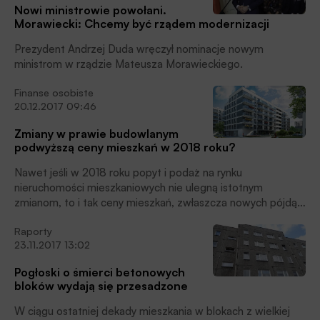
Nowi ministrowie powołani.
Morawiecki: Chcemy być rządem modernizacji
Prezydent Andrzej Duda wręczył nominacje nowym
ministrom w rządzie Mateusza Morawieckiego.
Finanse osobiste
20.12.2017 09:46
Zmiany w prawie budowlanym
podwyższą ceny mieszkań w 2018 roku?
Nawet jeśli w 2018 roku popyt i podaż na rynku
nieruchomości mieszkaniowych nie ulegną istotnym
zmianom, to i tak ceny mieszkań, zwłaszcza nowych pójdą
w górę jako efekt dużych zmian w prawie budowlanym,
Raporty
ostrzega wielu analityków.
23.11.2017 13:02
Pogłoski o śmierci betonowych
bloków wydają się przesadzone
W ciągu ostatniej dekady mieszkania w blokach z wielkiej