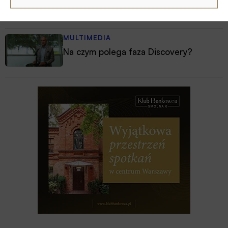
PKO BP o nowych zasadach
ustawowych w sprawach frankowych
MULTIMEDIA
Na czym polega faza Discovery?