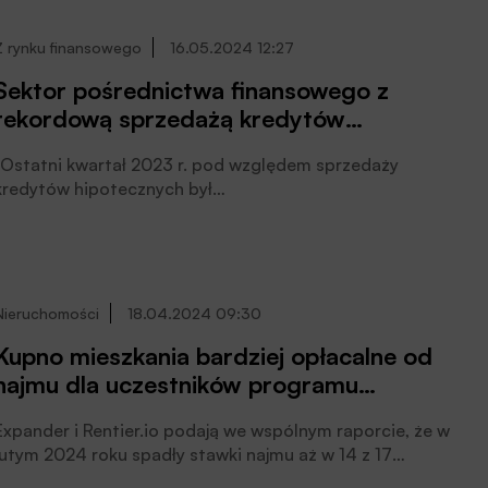
Z rynku finansowego
16.05.2024 12:27
Sektor pośrednictwa finansowego z
rekordową sprzedażą kredytów
hipotecznych w pierwszym kwartale
„Ostatni kwartał 2023 r. pod względem sprzedaży
2024 roku
kredytów hipotecznych był
u pośredników najlepszy od czterech lat. W pierwszych
trzech miesiącach tego roku ten wynik został
dodatkowo poprawiony. To kolejny raz pokazuje, jak
ważnym kanałem dystrybucji kredytów hipotecznych są
pośrednicy finansowi – wskazuje Marcin Czugan, Prezes
Nieruchomości
18.04.2024 09:30
Związku Przedsiębiorstw Finansowych w Polsce.
Kupno mieszkania bardziej opłacalne od
najmu dla uczestników programu
Mieszkanie na Start
Expander i Rentier.io podają we wspólnym raporcie, że w
lutym 2024 roku spadły stawki najmu aż w 14 z 17
badanych miast. Z ich wyliczeń wynika, że rata kredytu