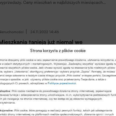
wyprzedaży. Ceny mieszkań w najbliższych miesiącach
nie zmienią się lub spadną tylko nieznacznie, uważają
eksperci Expandera, domiporta.pl i Otodom Analytics,
cytowani przez Business Insider Polska.
Nieruchomości
24.11.2022 14:46
Mieszkania tanieją już niemal we
wszystkich większych miastach
Strona korzysta z plików cookie
Ceny mieszkań spadły aż w 14 z 17 miastach, dla których
tronie stosujemy pliki cookie w celu zapewnienie prawidłowego działania, ułatwienia korzystania, 
e w celach statystycznych i marketingowych. Wybierając „Zaakceptuj wszystkie” wyrażasz zgodę n
monitorujemy sytuację, piszą analitycy Expandera i
owanie wszystkich plików cookie. Jeśli chcesz wyrazić zgodę na stosowanie tylko niektórych plików
Rentier.io. W większości przypadków spadki są jednak
ie, wybierz „Ustawienia”, skonfiguruj preferencje i wybierz przycisk „Zapisz”. Pamiętaj, że możesz
nić swoje ustawienia w każdym czasie klikając przycisk „Pliki cookie” w stopce portalu. Szczegółow
niewielkie. Średnio ceny spadły tylko o 3,4%. Najmocniej
rmacje o sposobie, w jaki używamy plików cookie oraz przetwarzamy Twoje dane, a także o
staniały lokale w Częstochowie (8,6%), Sosnowcu
ysługujących Ci prawach, odnajdziesz w
Polityce prywatności
.
(8,4%) oraz Katowicach (7,5%). Z kolei drożej niż w maju
ezbędne:
Pliki cookie niezbędne do prawidłowego działania strony internetowej, zapewniające
było tylko w Rzeszowie (+4%), Bydgoszczy (2%) i
Nieruchomości
21.10.2022 09:10
stawowe funkcje i zabezpieczenia strony umożliwiające, m.in. wykorzystywanie podstawowych funk
Lublinie (2%). Na rynku kredytów hipotecznych
ch jak nawigacja na stronie internetowej, czy tez dostęp do jej obszarów wymagających
rzytelnienia.
Mieszkania na wynajem, większa oferta,
najważniejszym wydarzeniem jest wzrost średniego
ale nadal drogo
oprocentowania do rekordowego poziomu 10%.
kcjonalne:
Pliki cookie, które pomagają w realizacji pewnych funkcji, takich jak udostępnianie
rtości strony internetowej na platformach mediów społecznościowych, zbieranie opinii i innych