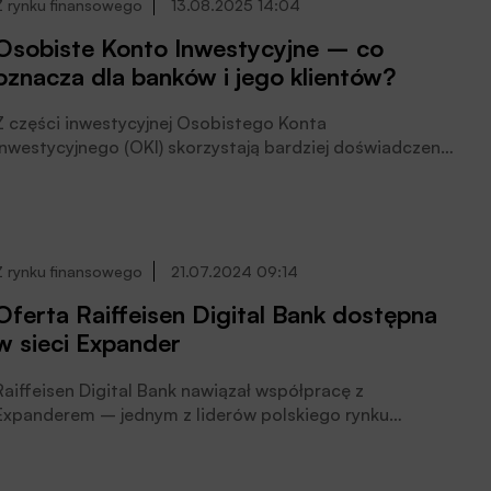
Z rynku finansowego
13.08.2025 14:04
Osobiste Konto Inwestycyjne – co
oznacza dla banków i jego klientów?
Z części inwestycyjnej Osobistego Konta
Inwestycyjnego (OKI) skorzystają bardziej doświadczeni
inwestorzy, z części oszczędnościowej osoby unikające
ryzyka, co oznacza, że na rynek kapitałowy wpłynie mniej
pieniędzy niż chcieliby autorzy koncepcji OKI – wynika z
naszej rozmowy z Maciejem Kiktą, głównym analitykiem
Expandera.
Z rynku finansowego
21.07.2024 09:14
Oferta Raiffeisen Digital Bank dostępna
w sieci Expander
Raiffeisen Digital Bank nawiązał współpracę z
Expanderem – jednym z liderów polskiego rynku
pośrednictwa kredytowego – w zakresie oferowania
produktów kredytowych Raiffeisen Digital Bank w sieci
Expander, poinformował Bank.