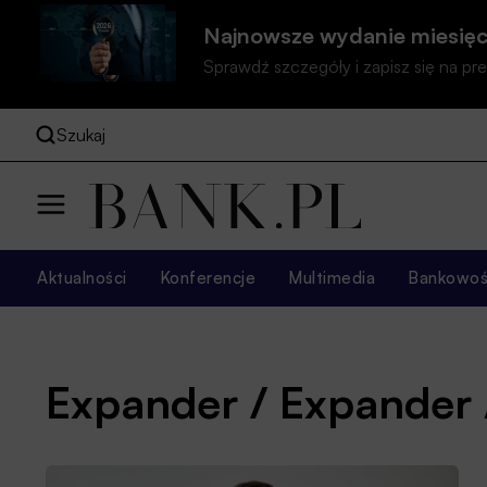
Najnowsze wydanie miesięc
Sprawdź szczegóły i zapisz się na 
Szukaj
Aktualności
Konferencje
Multimedia
Bankowość
Expander / Expander 