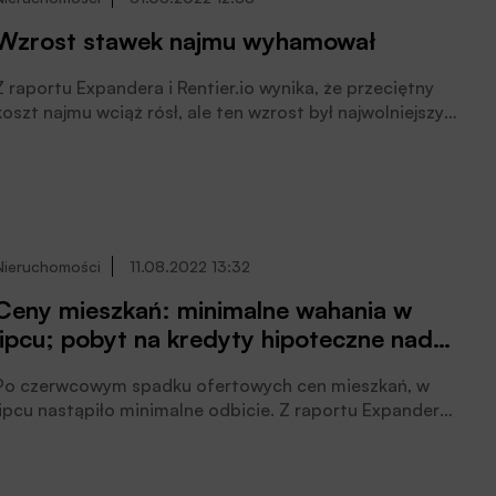
Wzrost stawek najmu wyhamował
Z raportu Expandera i Rentier.io wynika, że przeciętny
koszt najmu wciąż rósł, ale ten wzrost był najwolniejszy
od momentu rozpoczęcia wojny w Ukrainie. W lipcu
przeciętne stawki były tylko o 0,6% wyższe niż w
czerwcu. Ceny rosną wolniej ponieważ poprawiła się
dostępność mieszkań na wynajem. Drugi miesiąc z rzędu
wzrosła liczba ogłoszeń o wynajmie. Nowo dodanych
ofert było aż o 50% więcej niż w kwietniu, kiedy wojna
Nieruchomości
11.08.2022 13:32
wywołała ogromny skok popytu na najem.
Ceny mieszkań: minimalne wahania w
lipcu; pobyt na kredyty hipoteczne nadal
słabnie
Po czerwcowym spadku ofertowych cen mieszkań, w
lipcu nastąpiło minimalne odbicie. Z raportu Expandera i
Rentier.io wynika, że pomimo niewielkiego wzrostu w
lipcu, wciąż w 11 z 17 badanych miast przeciętne ceny
były niższe niż w maju.