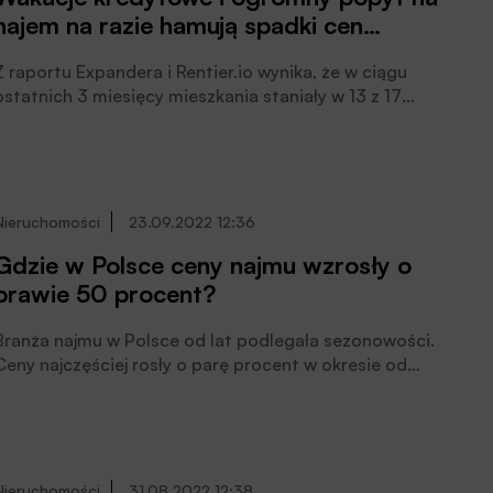
najem na razie hamują spadki cen
mieszkań
Z raportu Expandera i Rentier.io wynika, że w ciągu
ostatnich 3 miesięcy mieszkania staniały w 13 z 17
badanych miast. W tym okresie najmocniejsze przeceny
miały miejsce w Częstochowie (-9%), Sosnowcu (-8%) i
Bydgoszczy (-5%). Spadki to głównie efekt podwyżek
stóp procentowych.
Nieruchomości
23.09.2022 12:36
Gdzie w Polsce ceny najmu wzrosły o
prawie 50 procent?
Branża najmu w Polsce od lat podlegała sezonowości.
Ceny najczęściej rosły o parę procent w okresie od
sierpnia do października. Było to związane z rokrocznym
powrotem studentów na uczelnie. Ale w 2022 roku
sytuacja jest zupełnie inna, a ceny rosną już od lutego,
podkreślają eksperci w serwisie Domiporta.pl.
Nieruchomości
31.08.2022 12:38