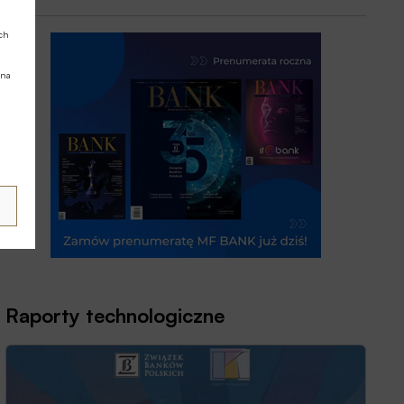
ych
 na
Raporty technologiczne