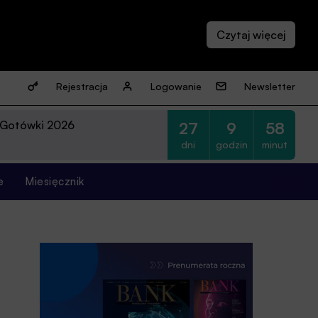
Rejestracja
Logowanie
Newsletter
 Gotówki 2026
27
9
58
dni
godzin
minut
e
Miesięcznik