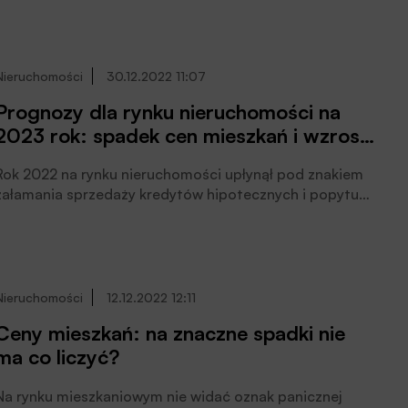
w ramach programu Mieszkanie na start
prawdopodobnie będzie niższa niż koszt najmu w
miastach gdzie spadły stawki najmu.
Nieruchomości
30.12.2022 11:07
Prognozy dla rynku nieruchomości na
2023 rok: spadek cen mieszkań i wzrost
kwoty dostępnych kredytów
Rok 2022 na rynku nieruchomości upłynął pod znakiem
hipotecznych?
załamania sprzedaży kredytów hipotecznych i popytu
na mieszkania. Co nas czeka w 2023 roku? Czy spadki
cen mieszkań będą kontynuowane?
Nieruchomości
12.12.2022 12:11
Ceny mieszkań: na znaczne spadki nie
ma co liczyć?
Na rynku mieszkaniowym nie widać oznak panicznej