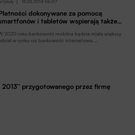
Artykuły
15.02.2014 06:07
Płatności dokonywane za pomocą
smartfonów i tabletów wspierają także
handel tradycyjny
W 2020 roku bankowość mobilna będzie miała większy
udział w rynku niż bankowość internetowa.
W 2012 roku 212 mln osób na świecie płaciło za
pośrednictwem urządzeń mobilnych, a pod koniec
przyszłego roku ma to już być 384 mln. Szacuje się, że
globalna wartość płatności mobilnych w 2015 roku
sięgnie 472 mld dolarów.
s 2013” przygotowanego przez firmę