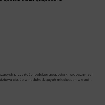
ących przyszłości polskiej gospodarki widoczny jest
odziewa się, że w nadchodzących miesiącach wzrost
arunkach prowadzenia biznesu a sytuacja ekonomiczna