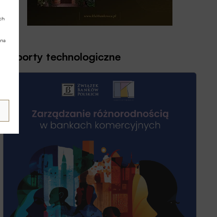
ych
 na
Raporty technologiczne