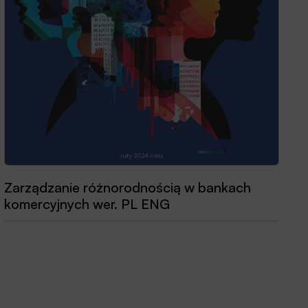
Zarządzanie różnorodnością w bankach
Przewodnik dobrych praktyk 2025
komercyjnych wer. PL ENG