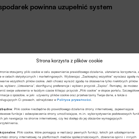
spodarek powinna uzupełnić system
Strona korzysta z plików cookie
tronie stosujemy pliki cookie w celu zapewnienie prawidłowego działania, ułatwienia korzystania, 
e w celach statystycznych i marketingowych. Wybierając „Zaakceptuj wszystkie” wyrażasz zgodę n
owanie wszystkich plików cookie. Jeśli chcesz wyrazić zgodę na stosowanie tylko niektórych plików
ie, wybierz „Ustawienia”, skonfiguruj preferencje i wybierz przycisk „Zapisz”. Pamiętaj, że możesz
nić swoje ustawienia w każdym czasie klikając przycisk „Pliki cookie” w stopce portalu. Szczegółow
rmacje o sposobie, w jaki używamy plików cookie oraz przetwarzamy Twoje dane, a także o
ysługujących Ci prawach, odnajdziesz w
Polityce prywatności
.
ezbędne:
Pliki cookie niezbędne do prawidłowego działania strony internetowej, zapewniające
stawowe funkcje i zabezpieczenia strony umożliwiające, m.in. wykorzystywanie podstawowych funk
cia B+R zachęty podatkowe. Od stycznia tego roku
ch jak nawigacja na stronie internetowej, czy tez dostęp do jej obszarów wymagających
rzytelnienia.
 będą mogli odliczyć od podstawy opodatkowania 50%
och. Rząd włoski przeznaczył na ten cel 200 mln euro.
kcjonalne:
Pliki cookie, które pomagają w realizacji pewnych funkcji, takich jak udostępnianie
rtości strony internetowej na platformach mediów społecznościowych, zbieranie opinii i innych