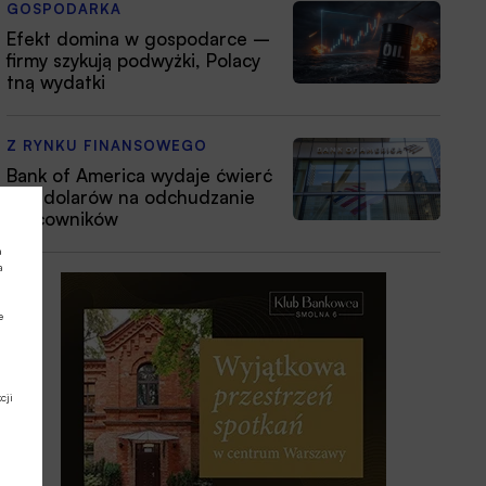
GOSPODARKA
Efekt domina w gospodarce –
firmy szykują podwyżki, Polacy
tną wydatki
Z RYNKU FINANSOWEGO
Bank of America wydaje ćwierć
mld dolarów na odchudzanie
pracowników
a
a
e
cji