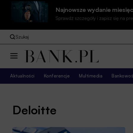
Najnowsze wydanie miesięc
Sprawdź szczegóły i zapisz się na 
Szukaj
Aktualności
Konferencje
Multimedia
Bankowość
Deloitte