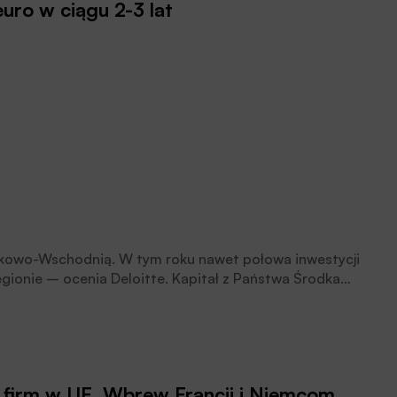
uro w ciągu 2-3 lat
odkowo-Wschodnią. W tym roku nawet połowa inwestycji
gionie – ocenia Deloitte. Kapitał z Państwa Środka
. Dużym krokiem naprzód jest wejście na polski rynek
a firm w UE. Wbrew Francji i Niemcom