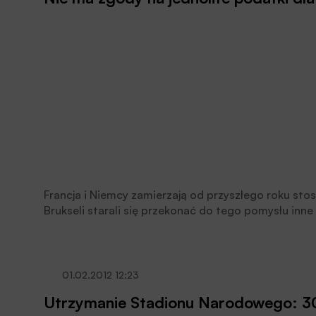
Francja i Niemcy zamierzają od przyszłego roku sto
Brukseli starali się przekonać do tego pomysłu inne 
na forum unijnym zbyt duże.
01.02.2012 12:23
Utrzymanie Stadionu Narodowego: 30 