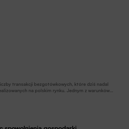
iczby transakcji bezgotówkowych, które dziś nadal
 realizowanych na polskim rynku. Jednym z warunków
anie uniwersalnego rozwiązania umożliwiającego
kanie jak najszerszej sieci punktów akceptujących takie
ec spowolnienia gospodarki