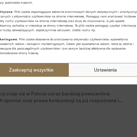
rednio rozwiniętych gospodarek zachęcających do
cji podmiotów trzecich.
lityczne:
Pliki cookie wspomagające zebranie anonimowych danych statystycznych i analityczn
ązanych z aktywnością użytkowników na stronie internetowej. Pomagają nam analizować liczbowe
kty ruchu użytkowników na stronie internetowej oraz służą do zrozumienia, w jaki sposób
celarii prawnych
kownicy wchodzą w interakcje ze stroną internetową. Te pliki cookie pomagają uzyskać informacje
t liczby odwiedzających, współczynnika odrzuceń, źródła ruchu itp.
ketingowe:
Pliki cookie stosowane do analizowania aktywności użytkowników, wyświetlania
wiednich reklam i kampanii marketingowych. Celem jest wyświetlanie reklam, które są istotne i
eresujące dla poszczególnych użytkowników i tym samym bardziej efektywne dla wydawców
klamodawców strony trzeciej.
Zaakceptuj wszystkie
Ustawienia
s) staje się w Polsce coraz bardziej powszechne.
h sporów oraz prawa konkurencji są już rozpoznane i
jej analizie Rafał Turczyn, Lider zespołu Zarządzania
 Deloitte.