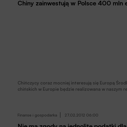
Chiny zainwestują w Polsce 400 mln e
Chińczycy coraz mocniej interesują się Europą Śr
chińskich w Europie będzie realizowana w naszym re
przyciągają przede wszystkim energetyka i przemysł
dwóch chińskich banków.
Finanse i gospodarka
27.02.2012 06:00
Nie ma zgody na jednolite podatki dl