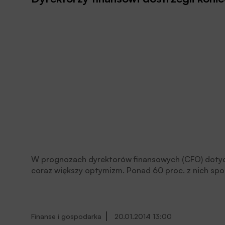
W prognozach dyrektorów finansowych (CFO) dotycz
coraz większy optymizm. Ponad 60 proc. z nich sp
PKB sięgnie ponad 1,6 proc. Wraca normalność w w
staje się stabilna.
Finanse i gospodarka
20.01.2014 13:00