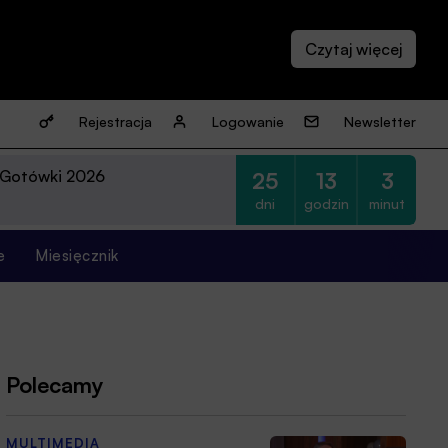
Rejestracja
Logowanie
Newsletter
 Gotówki 2026
25
13
3
dni
godzin
minut
e
Miesięcznik
Polecamy
MULTIMEDIA