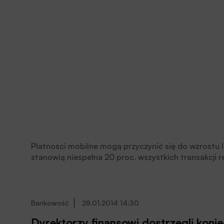
Płatności mobilne mogą przyczynić się do wzrostu l
stanowią niespełna 20 proc. wszystkich transakcji
upowszechnienia tej formy płatności jest wypracow
sprawną i bezpieczną obsługę transakcji oraz pozys
płatności.
Bankowość
28.01.2014 14:30
Dyrektorzy finansowi dostrzegli koni