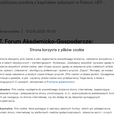
firmach średnich już 89%.
publiczną uczelnią z kapitałem żelaznym w Polsce. UEP
dziś (21 lipca 2025 r.) podpisał umowę z pierwszym
partnerem, którym jest SGB-Bank, poinformował Bank.
Gospodarka
01.04.2025 15:00
7. Forum Akademicko-Gospodarcze:
finansowanie rozwoju Europy – Polsko,
Strona korzysta z plików cookie
gdzie dziś jesteśmy?
Podczas tegorocznego Forum Akademicko-
tronie stosujemy pliki cookie w celu zapewnienie prawidłowego działania, ułatwienia korzystania, 
e w celach statystycznych i marketingowych. Wybierając „Zaakceptuj wszystkie” wyrażasz zgodę n
Gospodarczego (2025) odbyła się debata poświęcona
owanie wszystkich plików cookie. Jeśli chcesz wyrazić zgodę na stosowanie tylko niektórych plików
posobom podniesienia konkurencyjność europejskiej
ie, wybierz „Ustawienia”, skonfiguruj preferencje i wybierz przycisk „Zapisz”. Pamiętaj, że możesz
nić swoje ustawienia w każdym czasie klikając przycisk „Pliki cookie” w stopce portalu. Szczegółow
gospodarki. Punktem wyjścia do dyskusji był raport
rmacje o sposobie, w jaki używamy plików cookie oraz przetwarzamy Twoje dane, a także o
Mario Draghiego.
ysługujących Ci prawach, odnajdziesz w
Polityce prywatności
.
ezbędne:
Pliki cookie niezbędne do prawidłowego działania strony internetowej, zapewniające
Technologie i innowacje
17.03.2024 17:55
stawowe funkcje i zabezpieczenia strony umożliwiające, m.in. wykorzystywanie podstawowych funk
ch jak nawigacja na stronie internetowej, czy tez dostęp do jej obszarów wymagających
rzytelnienia.
Krzysztof Pietraszkiewicz o
komercjalizacji wynalazków polskich
kcjonalne:
Pliki cookie, które pomagają w realizacji pewnych funkcji, takich jak udostępnianie
rtości strony internetowej na platformach mediów społecznościowych, zbieranie opinii i innych