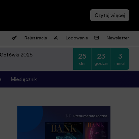
Rejestracja
Logowanie
Newsletter
 Gotówki 2026
25
23
3
dni
godzin
minut
e
Miesięcznik