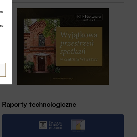
ych
 na
Raporty technologiczne