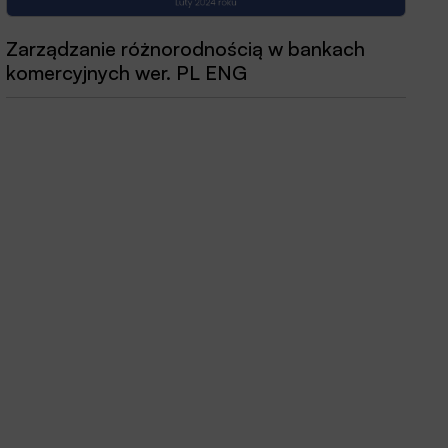
Zarządzanie różnorodnością w bankach
Przewodnik dobrych praktyk 2025
komercyjnych wer. PL ENG