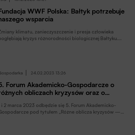
zaproszonych przez VeloBank do zaangażowania się w
Fundacja WWF Polska: Bałtyk potrzebuje
rozwój jej kariery, poinformował Bank.
naszego wsparcia
Zmiany klimatu, zanieczyszczenie i presja człowieka
pogłębiają kryzys różnorodności biologicznej Bałtyku.
Wnioski z ostatniego raportu HELCOMu* potwierdzają,
że ochrona naszego najbliższego morza to wspólne
wyzwanie dla społeczności, instytucji i przedstawicieli
biznesu. WWF Polska zaprasza przedsiębiorstwa
działające na terenie Polski do zaangażowania w
Gospodarka
24.02.2023 13:26
wyjątkowy projekt – Błękitny Patrol WWF. Systemowe,
5. Forum Akademicko-Gospodarcze o
długofalowe działania tej inicjatywy udowodniło już
różnych obliczach kryzysów oraz o
swoją skuteczność w zakresie odbudowy populacji
ptaków
wyzwaniach dla nauki i
i ssaków morskich, czytamy w informacji prasowej
1 i 2 marca 2023 odbędzie się 5. Forum Akademicko-
przedsiębiorczości
Organizacji.
Gospodarcze pod tytułem „Różne oblicza kryzysów —
złożone wyzwania dla nauki i przedsiębiorczości”.