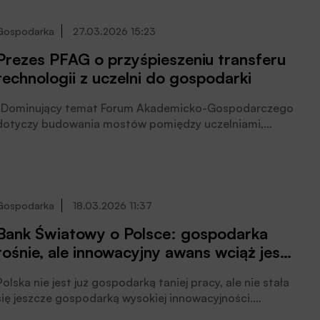
powstanie Polskiej Izby Dual Use – PIDU. Misją Izby jest
integracja ekosystemu technologii podwójnego
Gospodarka
27.03.2026 15:23
zastosowania (o przeznaczeniu cywilnym i obronnym),
Prezes PFAG o przyśpieszeniu transferu
współtworzenie optymalnych warunków dla rozwoju
technologii z uczelni do gospodarki
własnych innowacji oraz wsparcie polskiego biznesu w
wejściu do globalnych łańcuchów dostaw,
poinformowała Izba.
„Dominujący temat Forum Akademicko-Gospodarczego
dotyczy budowania mostów pomiędzy uczelniami,
światem nauki, a instytucjami biznesowymi” – mówiła
dr hab. Marta Kosior-Kazberuk prof. PB, rektor
Politechniki Białostockiej, prezes Polskiego Forum
Akademicko – Gospodarczego w kuluarach już ósmej z
rzędu konferencji.
Gospodarka
18.03.2026 11:37
Bank Światowy o Polsce: gospodarka
rośnie, ale innowacyjny awans wciąż jest
niepełny
Polska nie jest już gospodarką taniej pracy, ale nie stała
się jeszcze gospodarką wysokiej innowacyjności.
Najnowsza diagnoza Banku Światowego pokazuje, że