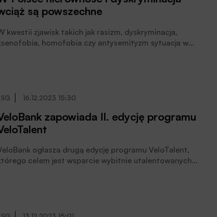
wciąż są powszechne
W kwestii zjawisk takich jak rasizm, dyskryminacja,
ksenofobia, homofobia czy antysemityzm sytuacja w
Polsce w ostatnich latach zmieniła się na gorsze –
pokazuje raport UN Global Compact Network Poland.
ESG
16.12.2023 15:30
VeloBank zapowiada II. edycję programu
VeloTalent
VeloBank ogłasza drugą edycję programu VeloTalent,
którego celem jest wsparcie wybitnie utalentowanych
przedstawicieli kultury, nauki i sportu. W pierwszej
dsłonie VeloBank docenił muzykę klasyczną. W
październiku ‘23 ukazała się płyta młodej pianistki
Aleksandry Świgut „Portraits of Nature”. Było to
ukoronowanie współpracy artystki i ekspertów
ESG
13.12.2023 15:01