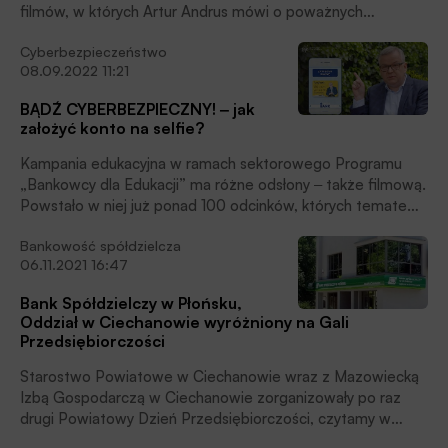
filmów, w których Artur Andrus mówi o poważnych
sprawach w lekko niepoważnym tonie, ale zna się na rzeczy.
Cyberbezpieczeństwo
Warto zobaczyć, warto wiedzieć!
08.09.2022 11:21
BĄDŹ CYBERBEZPIECZNY! ‒ jak
założyć konto na selfie?
Kampania edukacyjna w ramach sektorowego Programu
„Bankowcy dla Edukacji” ma różne odsłony ‒ także filmową.
Powstało w niej już ponad 100 odcinków, których tematem
przewodnim jest bezpieczeństwo w cyberprzestrzeni.
Bankowość spółdzielcza
06.11.2021 16:47
Bank Spółdzielczy w Płońsku,
Oddział w Ciechanowie wyróżniony na Gali
Przedsiębiorczości
Starostwo Powiatowe w Ciechanowie wraz z Mazowiecką
Izbą Gospodarczą w Ciechanowie zorganizowały po raz
drugi Powiatowy Dzień Przedsiębiorczości, czytamy w
komunikacie Banku Spółdzielczego w Płońsku, Oddział w