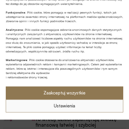
tez dostęp do jej obszarów wymagających uwierzytelnienia.
Funkcjonalne:
Pliki cookie, które pomagają w realizacji pewnych funkcji, takich jak
udostępnianie zawartości strony internetowej na platformach mediów społecznościowych,
zbieranie opinii i innych funkcji podmiotów trzecich.
Analityczne:
Pliki cookie wspomagające zebranie anonimowych danych statystycznych
i analitycznych związanych z aktywnością użytkowników na stronie internetowej.
Pomagają nam analizować liczbowe aspekty ruchu użytkowników na stronie internetowej
oraz służą do zrozumienia, w jaki sposób użytkownicy wchodzą w interakcje ze stroną
internetową. Te pliki cookie pomagają uzyskać informacje na temat liczby
odwiedzających, współczynnika odrzuceń, źródła ruchu itp.
Marketingowe:
Pliki cookie stosowane do analizowania aktywności użytkowników,
wyświetlania odpowiednich reklam i kampanii marketingowych. Celem jest wyświetlanie
reklam, które są istotne i interesujące dla poszczególnych użytkowników i tym samym
bardziej efektywne dla wydawców
i reklamodawców strony trzeciej.
Najnowsze
Zaakceptuj wszystkie
Ustawienia
EDUKACJA FINANSOWA
Przedszkole to kluczowy etap –
to wtedy dzieci zapamiętują wiedzę
finansową łatwiej i szybciej