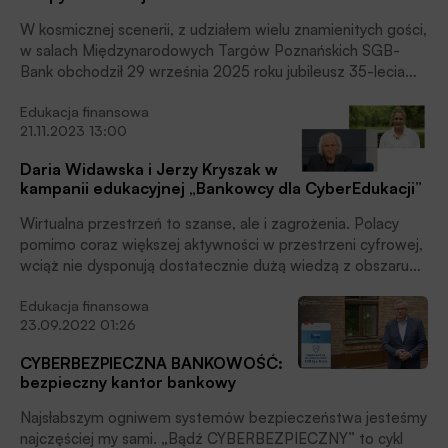
W kosmicznej scenerii, z udziałem wielu znamienitych gości,
w salach Międzynarodowych Targów Poznańskich SGB-
Bank obchodził 29 września 2025 roku jubileusz 35-lecia
działalności. To było święto całej Spółdzielczej Grupy
Edukacja finansowa
Bankowej, czytamy w informacji prasowej.
21.11.2023 13:00
Daria Widawska i Jerzy Kryszak w
kampanii edukacyjnej „Bankowcy dla CyberEdukacji”
Wirtualna przestrzeń to szanse, ale i zagrożenia. Polacy
pomimo coraz większej aktywności w przestrzeni cyfrowej,
wciąż nie dysponują dostatecznie dużą wiedzą z obszaru
cyberbezpieczeństwa. Pamiętajmy – na każdym kroku
Edukacja finansowa
należy zachować rozsądek i wiedzieć, jak się zachowywać
23.09.2022 01:26
w cyberprzestrzeni.
CYBERBEZPIECZNA BANKOWOŚĆ:
bezpieczny kantor bankowy
Najsłabszym ogniwem systemów bezpieczeństwa jesteśmy
najczęściej my sami. „Bądź CYBERBEZPIECZNY” to cykl