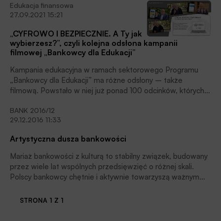
Edukacja finansowa
Ciechanowie.
27.09.2021 15:21
„CYFROWO I BEZPIECZNIE. A Ty jak
wybierzesz?”, czyli kolejna odsłona kampanii
filmowej „Bankowcy dla Edukacji”
Kampania edukacyjna w ramach sektorowego Programu
„Bankowcy dla Edukacji” ma różne odsłony – także
filmową. Powstało w niej już ponad 100 odcinków, których
tematem przewodnim jest bezpieczeństwo w
BANK 2016/12
cyberprzestrzeni. Zapraszamy do obejrzenia nowej serii
29.12.2016 11:33
filmów edukacyjnych, które poza ważnymi i aktualnymi
treściami mają także nową formułę.
Artystyczna dusza bankowości
Mariaż bankowości z kulturą to stabilny związek, budowany
przez wiele lat wspólnych przedsięwzięć o różnej skali.
Polscy bankowcy chętnie i aktywnie towarzyszą ważnym
projektom artystycznym, często także sami je inicjują.
Dzięki tym trwałym relacjom liczne wydarzenia, w tym m.in.
STRONA 1 Z 1
koncerty jubileuszowe Związku Banków Polskich, swoją
obecnością zaszczycało wielu wybitnych twórców i ludzi