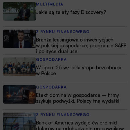
MULTIMEDIA
Jakie są zalety fazy Discovery?
Z RYNKU FINANSOWEGO
Branża leasingowa o inwestycjach
w polskiej gospodarce, programie SAFE
i polityce dual use
GOSPODARKA
W lipcu ’26 wzrosła stopa bezrobocia
w Polsce
GOSPODARKA
Efekt domina w gospodarce – firmy
szykują podwyżki, Polacy tną wydatki
Z RYNKU FINANSOWEGO
Bank of America wydaje ćwierć mld
dolarów na odchudzanie pracowników