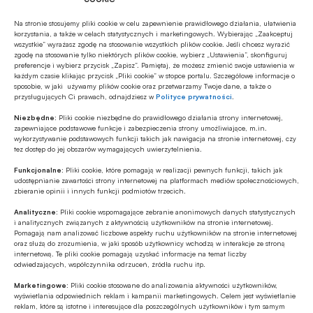
Polecamy
Na stronie stosujemy pliki cookie w celu zapewnienie prawidłowego działania, ułatwienia
korzystania, a także w celach statystycznych i marketingowych. Wybierając „Zaakceptuj
wszystkie” wyrażasz zgodę na stosowanie wszystkich plików cookie. Jeśli chcesz wyrazić
MULTIMEDIA
zgodę na stosowanie tylko niektórych plików cookie, wybierz „Ustawienia”, skonfiguruj
preferencje i wybierz przycisk „Zapisz”. Pamiętaj, że możesz zmienić swoje ustawienia w
Mikrofirmy potrzebują nie tylko
każdym czasie klikając przycisk „Pliki cookie” w stopce portalu. Szczegółowe informacje o
finansowania, ale także kompetencji
sposobie, w jaki używamy plików cookie oraz przetwarzamy Twoje dane, a także o
przysługujących Ci prawach, odnajdziesz w
Polityce prywatności
.
Niezbędne:
Pliki cookie niezbędne do prawidłowego działania strony internetowej,
ESG
zapewniające podstawowe funkcje i zabezpieczenia strony umożliwiające, m.in.
Zielone remonty odrębnym, masowym
wykorzystywanie podstawowych funkcji takich jak nawigacja na stronie internetowej, czy
tez dostęp do jej obszarów wymagających uwierzytelnienia.
segmentem rynku finansowania
bankowego?
Funkcjonalne:
Pliki cookie, które pomagają w realizacji pewnych funkcji, takich jak
udostępnianie zawartości strony internetowej na platformach mediów społecznościowych,
Z RYNKU FINANSOWEGO
zbieranie opinii i innych funkcji podmiotów trzecich.
PKO BP o nowych zasadach
Analityczne:
Pliki cookie wspomagające zebranie anonimowych danych statystycznych
ustawowych w sprawach frankowych
i analitycznych związanych z aktywnością użytkowników na stronie internetowej.
Pomagają nam analizować liczbowe aspekty ruchu użytkowników na stronie internetowej
oraz służą do zrozumienia, w jaki sposób użytkownicy wchodzą w interakcje ze stroną
MULTIMEDIA
internetową. Te pliki cookie pomagają uzyskać informacje na temat liczby
odwiedzających, współczynnika odrzuceń, źródła ruchu itp.
Na czym polega faza Discovery?
Marketingowe:
Pliki cookie stosowane do analizowania aktywności użytkowników,
wyświetlania odpowiednich reklam i kampanii marketingowych. Celem jest wyświetlanie
reklam, które są istotne i interesujące dla poszczególnych użytkowników i tym samym