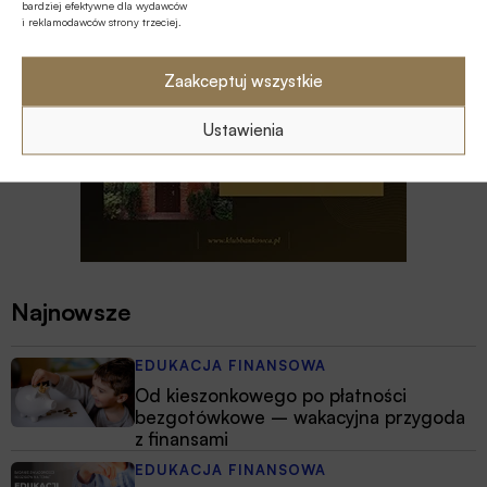
bardziej efektywne dla wydawców
i reklamodawców strony trzeciej.
Zaakceptuj wszystkie
Ustawienia
Najnowsze
EDUKACJA FINANSOWA
Od kieszonkowego po płatności
bezgotówkowe – wakacyjna przygoda
z finansami
EDUKACJA FINANSOWA