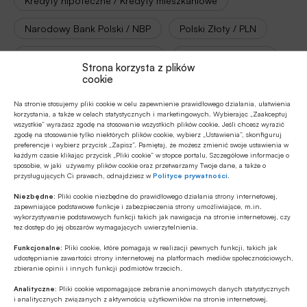
Kredyty hipoteczne / Kredyty mieszkaniowe
Narodowy Bank Polski / NBP
Polski Złoty / PLN
Rada Polityki Pieniężnej / RPP
Stopy procentowe
Strona korzysta z plików
cookie
Na stronie stosujemy pliki cookie w celu zapewnienie prawidłowego działania, ułatwienia
korzystania, a także w celach statystycznych i marketingowych. Wybierając „Zaakceptuj
Autor
wszystkie” wyrażasz zgodę na stosowanie wszystkich plików cookie. Jeśli chcesz wyrazić
Bartosz Sawicki
zgodę na stosowanie tylko niektórych plików cookie, wybierz „Ustawienia”, skonfiguruj
preferencje i wybierz przycisk „Zapisz”. Pamiętaj, że możesz zmienić swoje ustawienia w
każdym czasie klikając przycisk „Pliki cookie” w stopce portalu. Szczegółowe informacje o
sposobie, w jaki używamy plików cookie oraz przetwarzamy Twoje dane, a także o
przysługujących Ci prawach, odnajdziesz w
Polityce prywatności
.
Źródło
Niezbędne:
Pliki cookie niezbędne do prawidłowego działania strony internetowej,
Cinkciarz.pl
zapewniające podstawowe funkcje i zabezpieczenia strony umożliwiające, m.in.
wykorzystywanie podstawowych funkcji takich jak nawigacja na stronie internetowej, czy
tez dostęp do jej obszarów wymagających uwierzytelnienia.
Funkcjonalne:
Pliki cookie, które pomagają w realizacji pewnych funkcji, takich jak
udostępnianie zawartości strony internetowej na platformach mediów społecznościowych,
zbieranie opinii i innych funkcji podmiotów trzecich.
Polecamy
Analityczne:
Pliki cookie wspomagające zebranie anonimowych danych statystycznych
i analitycznych związanych z aktywnością użytkowników na stronie internetowej.