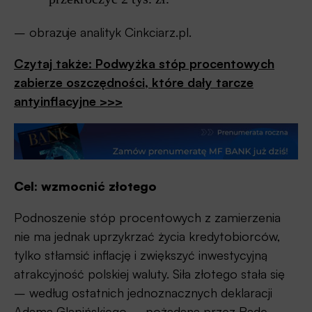
– obrazuje analityk Cinkciarz.pl.
Czytaj także: Podwyżka stóp procentowych
zabierze oszczędności, które dały tarcze
antyinflacyjne >>>
Cel: wzmocnić złotego
Podnoszenie stóp procentowych z zamierzenia
nie ma jednak uprzykrzać życia kredytobiorców,
tylko stłamsić inflację i zwiększyć inwestycyjną
atrakcyjność polskiej waluty. Siła złotego stała się
– według ostatnich jednoznacznych deklaracji
Adama Glapińskiego – pożądana przez Radę