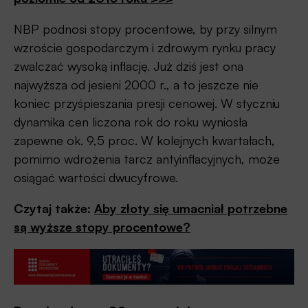
NBP podnosi stopy procentowe, by przy silnym
wzroście gospodarczym i zdrowym rynku pracy
zwalczać wysoką inflację. Już dziś jest ona
najwyższa od jesieni 2000 r., a to jeszcze nie
koniec przyśpieszania presji cenowej. W styczniu
dynamika cen liczona rok do roku wyniosła
zapewne ok. 9,5 proc. W kolejnych kwartałach,
pomimo wdrożenia tarcz antyinflacyjnych, może
osiągać wartości dwucyfrowe.
Czytaj także:
Aby złoty się umacniał potrzebne
są wyższe stopy procentowe?