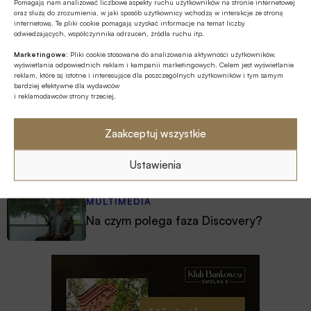
Pomagają nam analizować liczbowe aspekty ruchu użytkowników na stronie internetowej
MULTIMEDIA
oraz służą do zrozumienia, w jaki sposób użytkownicy wchodzą w interakcje ze stroną
Mikrofirmy potrzebują nie tylko
internetową. Te pliki cookie pomagają uzyskać informacje na temat liczby
odwiedzających, współczynnika odrzuceń, źródła ruchu itp.
finansowania, ale także kompetencji
Marketingowe:
Pliki cookie stosowane do analizowania aktywności użytkowników,
wyświetlania odpowiednich reklam i kampanii marketingowych. Celem jest wyświetlanie
ESG
reklam, które są istotne i interesujące dla poszczególnych użytkowników i tym samym
bardziej efektywne dla wydawców
Zielone remonty odrębnym, masowym
i reklamodawców strony trzeciej.
segmentem rynku finansowania
bankowego?
Zaakceptuj wszystkie
Z RYNKU FINANSOWEGO
PKO BP o nowych zasadach
Ustawienia
ustawowych w sprawach frankowych
MULTIMEDIA
Na czym polega faza Discovery?