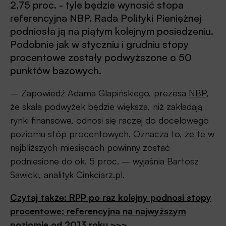
2,75 proc. - tyle będzie wynosić stopa
referencyjna NBP. Rada Polityki Pieniężnej
podniosła ją na piątym kolejnym posiedzeniu.
Podobnie jak w styczniu i grudniu stopy
procentowe zostały podwyższone o 50
punktów bazowych.
– Zapowiedź Adama Glapińskiego, prezesa
NBP
,
że skala podwyżek będzie większa, niż zakładają
rynki finansowe, odnosi się raczej do docelowego
poziomu stóp procentowych. Oznacza to, że te w
najbliższych miesiącach powinny zostać
podniesione do ok. 5 proc. – wyjaśnia Bartosz
Sawicki, analityk Cinkciarz.pl.
Czytaj także: RPP po raz kolejny podnosi stopy
procentowe; referencyjna na najwyższym
poziomie od 2013 roku >>>