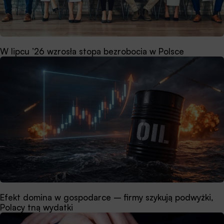
W lipcu ’26 wzrosła stopa bezrobocia w Polsce
Efekt domina w gospodarce – firmy szykują podwyżki,
Polacy tną wydatki